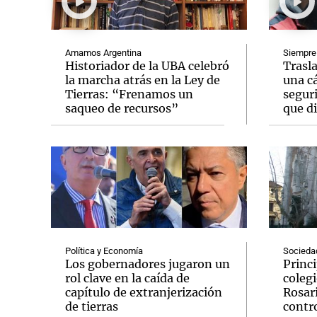
Amamos Argentina
Siempre
Historiador de la UBA celebró
Trasla
la marcha atrás en la Ley de
una c
Tierras: “Frenamos un
segur
Notas
Notas
saqueo de recursos”
que di
Editorial
Mundial 2026
La Sol
Política y Economía
Socieda
Los gobernadores jugaron un
Princi
rol clave en la caída de
colegi
capítulo de extranjerización
Rosari
de tierras
contr