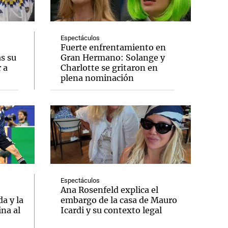
Espectáculos
Fuerte enfrentamiento en
as su
Gran Hermano: Solange y
Notas
 a
Charlotte se gritaron en
tas
Notas
plena nominación
Venezuela de
 Groenlandia
Comprometidos
Madur
Espectáculos
Ana Rosenfeld explica el
a y la
embargo de la casa de Mauro
ina al
Icardi y su contexto legal