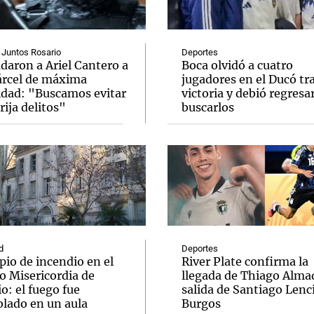
 Juntos Rosario
Deportes
daron a Ariel Cantero a
Boca olvidó a cuatro
árcel de máxima
jugadores en el Ducó tr
idad: "Buscamos evitar
victoria y debió regresar
Notas
Notas
No
rija delitos"
buscarlos
e en Cadena 3
El huracán de Arequito
Cadena 3 en
d
Deportes
pio de incendio en el
River Plate confirma la
o Misericordia de
llegada de Thiago Almad
o: el fuego fue
salida de Santiago Lenc
olado en un aula
Burgos