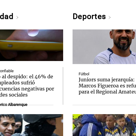
edad
Deportes
confiable
Fútbol
 al despido: el 46% de
Juniors suma jerarquía:
mpleados sufrió
Marcos Figueroa es ref
cuencias negativas por
para el Regional Amate
des sociales
rico Albarenque