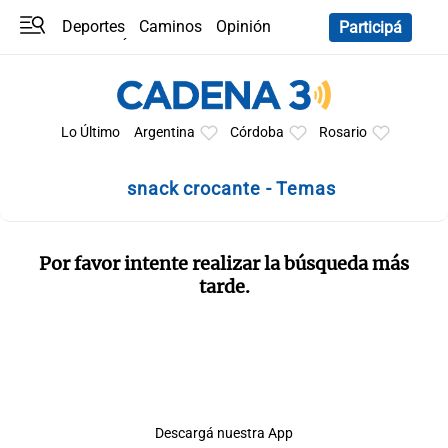
Deportes
Caminos
Opinión
Participá
Programas
Últimas coberturas
Últimas 24 h
En YouTube
Clima
Horóscopo
Lo Último
Argentina
Córdoba
Rosario
snack crocante - Temas
Por favor intente realizar la búsqueda más
tarde.
Descargá nuestra App