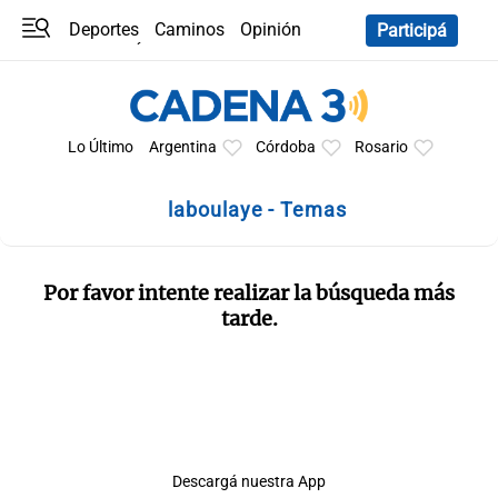
Deportes
Caminos
Opinión
Participá
Programas
Últimas coberturas
Últimas 24 h
En YouTube
Clima
Horóscopo
Lo Último
Argentina
Córdoba
Rosario
laboulaye - Temas
Por favor intente realizar la búsqueda más
tarde.
Descargá nuestra App