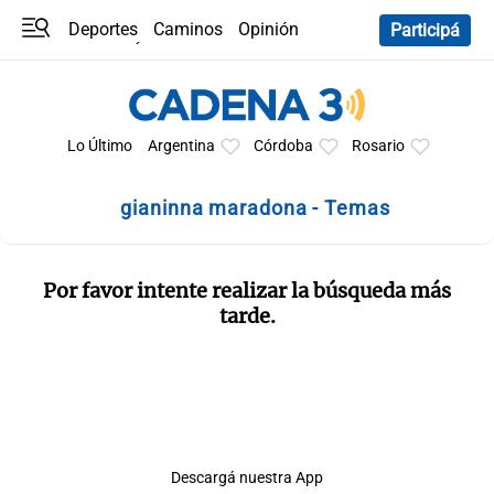
Deportes
Caminos
Opinión
Participá
Programas
Últimas coberturas
Últimas 24 h
En YouTube
Clima
Horóscopo
Lo Último
Argentina
Córdoba
Rosario
gianinna maradona - Temas
Por favor intente realizar la búsqueda más
tarde.
Descargá nuestra App