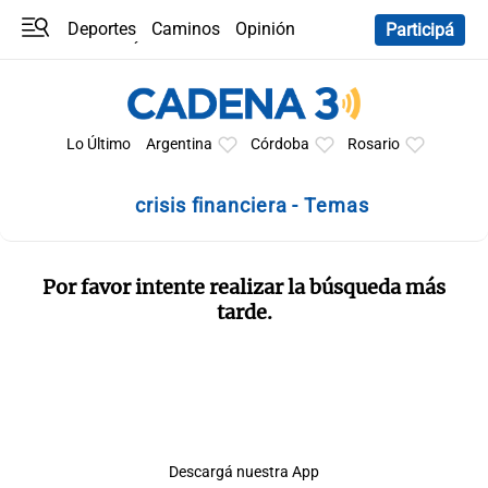
Deportes
Caminos
Opinión
Participá
Programas
Últimas coberturas
Últimas 24 h
En YouTube
Clima
Horóscopo
Lo Último
Argentina
Córdoba
Rosario
crisis financiera - Temas
Por favor intente realizar la búsqueda más
tarde.
Descargá nuestra App