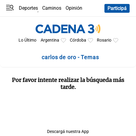
Deportes
Caminos
Opinión
Participá
Programas
Últimas coberturas
Últimas 24 h
En YouTube
Clima
Horóscopo
Lo Último
Argentina
Córdoba
Rosario
carlos de oro - Temas
Por favor intente realizar la búsqueda más
tarde.
Descargá nuestra App