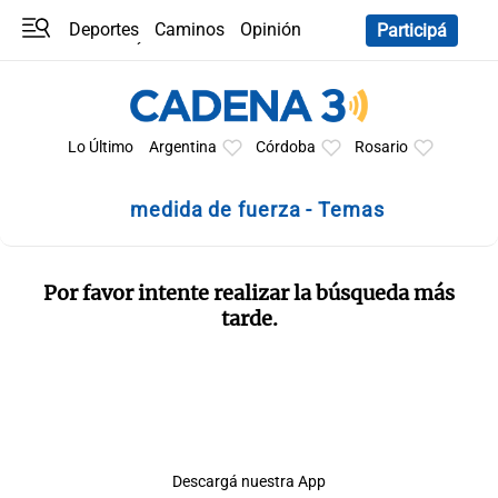
Deportes
Caminos
Opinión
Participá
Programas
Últimas coberturas
Últimas 24 h
En YouTube
Clima
Horóscopo
Lo Último
Argentina
Córdoba
Rosario
medida de fuerza - Temas
Por favor intente realizar la búsqueda más
tarde.
Descargá nuestra App