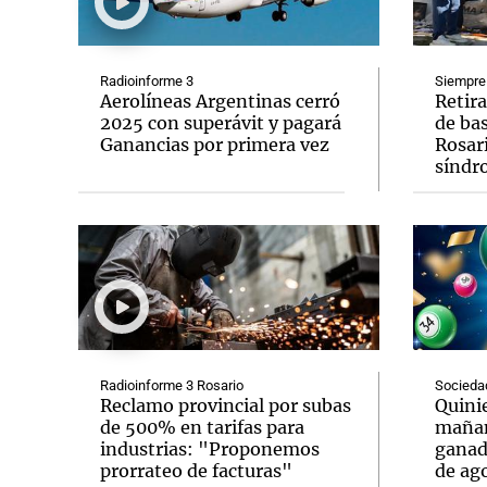
Radioinforme 3
Siempre
Aerolíneas Argentinas cerró
Retir
2025 con superávit y pagará
de ba
Ganancias por primera vez
Rosar
Notas
Notas
síndr
Editorial
Mundial 2026
La Sol
Radioinforme 3 Rosario
Socieda
Reclamo provincial por subas
Quinie
de 500% en tarifas para
mañan
industrias: "Proponemos
ganad
prorrateo de facturas"
de ag