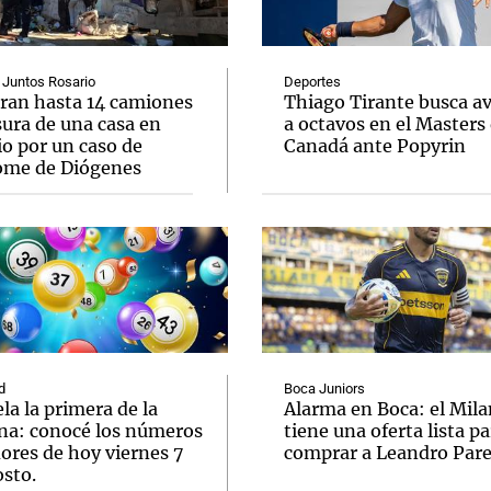
 Juntos Rosario
Deportes
aran hasta 14 camiones
Thiago Tirante busca a
sura de una casa en
a octavos en el Masters
io por un caso de
Canadá ante Popyrin
Notas
Notas
No
ome de Diógenes
e en Cadena 3
El huracán de Arequito
Cadena 3 en
d
Boca Juniors
la la primera de la
Alarma en Boca: el Mila
a: conocé los números
tiene una oferta lista pa
ores de hoy viernes 7
comprar a Leandro Par
osto.