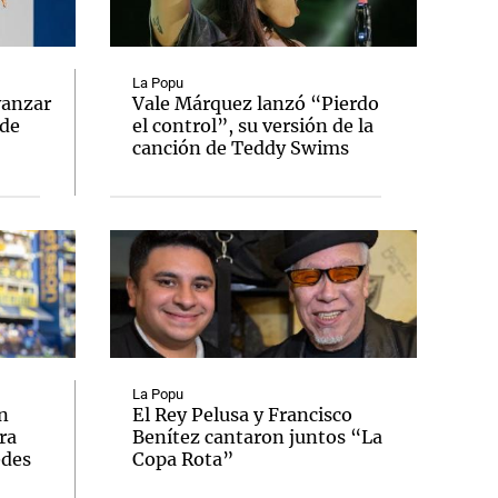
La Popu
vanzar
Vale Márquez lanzó “Pierdo
 de
el control”, su versión de la
Notas
canción de Teddy Swims
tas
Notas
Venezuela de
 Groenlandia
Comprometidos
Madur
La Popu
n
El Rey Pelusa y Francisco
ra
Benítez cantaron juntos “La
edes
Copa Rota”