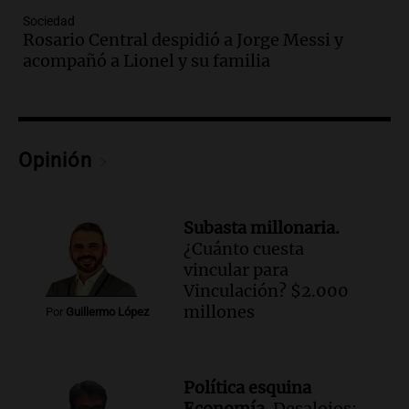
Panorama Federal
Sociedad
Rosario Central despidió a Jorge Messi y
Episodios
acompañó a Lionel y su familia
Audio.
Altas Cumbres: rescataron a una
cabra que llevaba ocho días atrapada en
un precipicio
Una mañana para todos
Episodios
Opinión
Audio.
Matías, un inmigrante temoroso
ante la detención y deportación en
Estados Unidos
Subasta millonaria.
Panorama Federal
¿Cuánto cuesta
Episodios
vincular para
Audio.
Chile planteó mejorar la
Vinculación? $2.000
conectividad fronteriza, aérea y digital
millones
Por
Guillermo López
con Jujuy
Panorama Federal
Episodios
Política esquina
Audio.
Del fitness a la longevidad: por
Economía.
Desalojos: