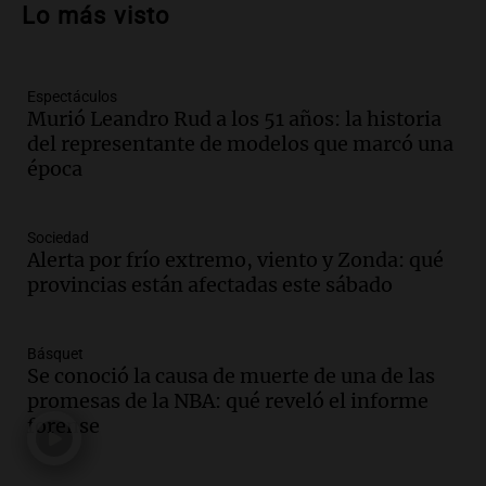
Lo más visto
Vargas en 2007
Una mañana para todos
Episodios
Espectáculos
Audio.
Iniciativa ciudadana busca
Murió Leandro Rud a los 51 años: la historia
limpiar el río Suquía de residuos sólidos
del representante de modelos que marcó una
con el apoyo municipal
época
Panorama Federal
Episodios
Audio.
El abuelo de Agostina Vega, tras
Sociedad
las nuevas detenciones: "En esa casa
Alerta por frío extremo, viento y Zonda: qué
todos tenían algo que ver"
provincias están afectadas este sábado
Una mañana para todos
Episodios
Básquet
Audio.
Jorge Roni Vargas habla del
Se conoció la causa de muerte de una de las
crecimiento futbolístico de su hijo en el
promesas de la NBA: qué reveló el informe
Barcelona y su futuro
forense
Panorama Federal
Episodios