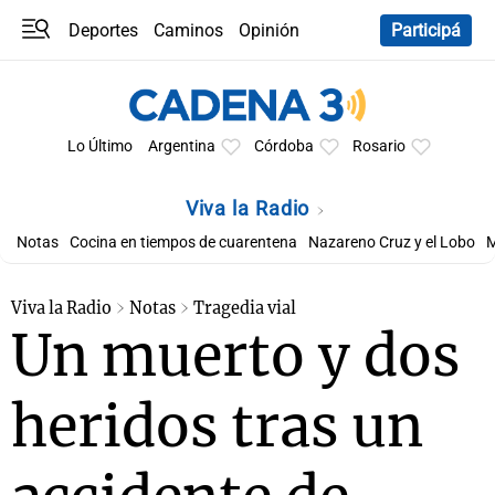
Deportes
Caminos
Opinión
Participá
Programas
Últimas coberturas
Últimas 24 h
En YouTube
Clima
Horóscopo
Lo Último
Argentina
Córdoba
Rosario
Viva la Radio
Notas
Cocina en tiempos de cuarentena
Nazareno Cruz y el Lobo
M
Viva la Radio
Notas
Tragedia vial
Un muerto y dos
heridos tras un