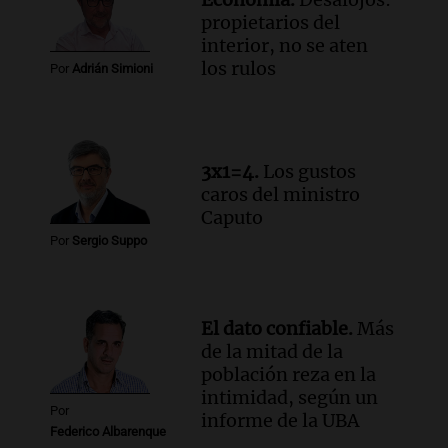
qué crece el consumo de alimentos con
propietarios del
proteínas
interior, no se aten
Una mañana para todos
los rulos
Por
Adrián Simioni
Episodios
Audio.
Investigan un asalto millonario a
la cooperativa Talamochita en Villa
María
3x1=4.
Los gustos
Panorama Federal
caros del ministro
Episodios
Caputo
Por
Sergio Suppo
El dato confiable.
Más
de la mitad de la
población reza en la
intimidad, según un
Por
informe de la UBA
Federico Albarenque