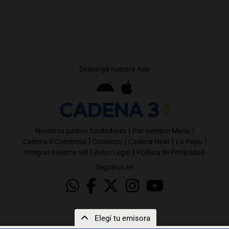
Descargá nuestra App
|
|
Nuestros padres fundadores
Por siempre Mario
|
|
|
|
Cadena 3 Comercial
Contacto
Cadena Heat
La Popu
|
|
Integrar nuestra red
Aviso Legal
Política de Privacidad
Seguinos en
Elegí tu emisora