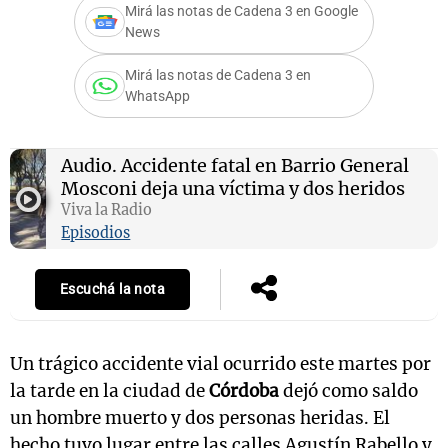
Mirá las notas de Cadena 3 en Google
News
Mirá las notas de Cadena 3 en
Notas
WhatsApp
s
Notas
La Sole en
ial
Mundial 2026
Cadena 3
Audio.
Accidente fatal en Barrio General
Mosconi deja una víctima y dos heridos
Viva la Radio
Episodios
Escuchá la nota
Un trágico accidente vial ocurrido este martes por
la tarde en la ciudad de
Córdoba
dejó como saldo
un hombre muerto y dos personas heridas. El
hecho tuvo lugar entre las calles Agustín Rabello y