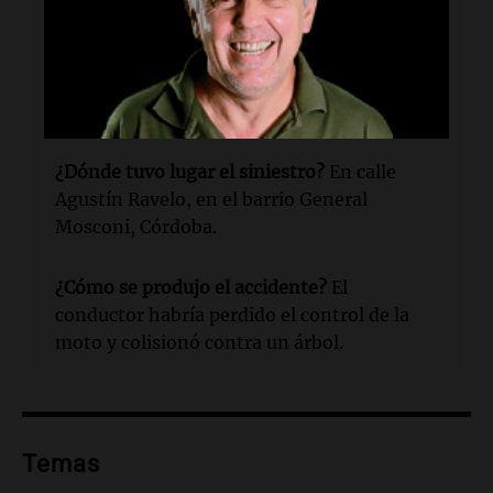
edad.
¿Cuándo sucedió el accidente?
El accidente
ocurrió este martes por la tarde.
¿Dónde tuvo lugar el siniestro?
En calle
Agustín Ravelo, en el barrio General
Mosconi, Córdoba.
¿Cómo se produjo el accidente?
El
conductor habría perdido el control de la
moto y colisionó contra un árbol.
Temas