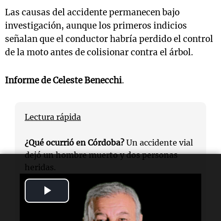
Las causas del accidente permanecen bajo
investigación, aunque los primeros indicios
señalan que el conductor habría perdido el control
de la moto antes de colisionar contra el árbol.
Informe de
Celeste Benecchi
.
Lectura rápida
¿Qué ocurrió en Córdoba?
Un accidente vial
dejó un hombre muerto y dos personas
heridas.
Play
¿Quiénes fueron las víctimas?
La víctima
fatal fue un hombre de 45 años; los heridos
Video
son una mujer embarazada y un menor de