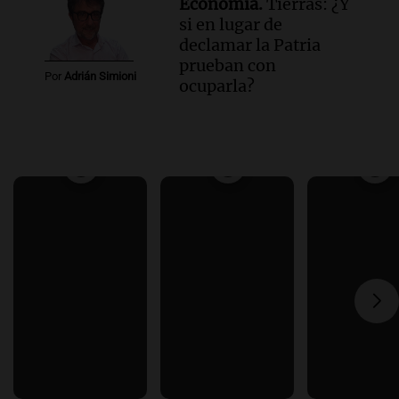
Economía.
Tierras: ¿Y
si en lugar de
declamar la Patria
prueban con
Por
Adrián Simioni
ocuparla?