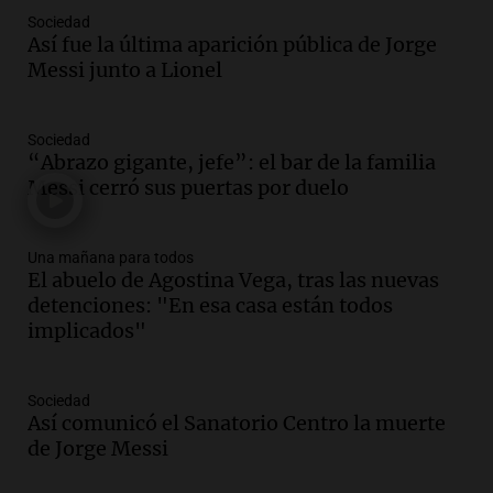
Sociedad
Audio.
Mateo, a los 25 años, lucha
Así fue la última aparición pública de Jorge
contra el tiempo: necesita un trasplante
Messi junto a Lionel
para poder seguir viviend
Una mañana para todos
Sociedad
Episodios
“Abrazo gigante, jefe”: el bar de la familia
Audio.
Estiman que la inflación nacional
Messi cerró sus puertas por duelo
de julio será menor al 2,9% registrado
en CABA
Una mañana para todos
Una mañana para todos
Episodios
El abuelo de Agostina Vega, tras las nuevas
detenciones: "En esa casa están todos
Audio.
El Senado provincial establece
implicados"
protocolo contra ciberbullying y
grooming en escuelas de Salta
Panorama Federal
Sociedad
Episodios
Así comunicó el Sanatorio Centro la muerte
Audio.
Desayuno ideal: nutrición
de Jorge Messi
personalizada y diversidad para romper
el ayuno nocturno