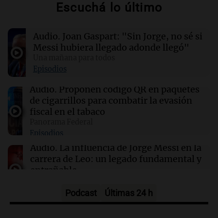
Escuchá lo último
11:16
Sociedad
Rosario Central despidió a Jorge Messi y
acompañó a Lionel y su familia
Audio.
Joan Gaspart: "Sin Jorge, no sé si
Messi hubiera llegado adonde llegó"
11:02
Panorama Federal
Una mañana para todos
Detuvieron al agresor que golpeó brutalmente
Episodios
al anciano de 88 años para robarle en
Concepción
Audio.
Proponen código QR en paquetes
de cigarrillos para combatir la evasión
fiscal en el tabaco
10:59
Deportes Rosario
Panorama Federal
Newell’s despidió a Jorge Messi y puso su
Episodios
bandera a media asta en Bella Vista
Audio.
La influencia de Jorge Messi en la
carrera de Leo: un legado fundamental y
entrañable
Panorama Federal
Episodios
Podcast
Últimas 24 h
Audio.
El orgullo y el sueño argentino de
Jorge Messi en una entrevista con Rony