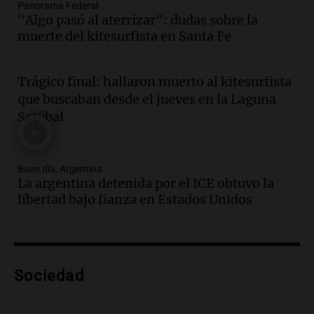
Audio.
Nutricionista derribó el mito del
Panorama Federal
"Algo pasó al aterrizar": dudas sobre la
desayuno ideal: ¿ qué alimentos
muerte del kitesurfista en Santa Fe
conviene priorizar cada día ?
Una mañana para todos
Episodios
Trágico final: hallaron muerto al kitesurfista
Audio.
Detenidos relacionados con el
que buscaban desde el jueves en la Laguna
caso Barreler se amplían según familia
Setúbal
de la víctima
Panorama Federal
Episodios
Buen día, Argentina
Audio.
Análisis de la derrota legislativa
La argentina detenida por el ICE obtuvo la
del oficialismo en el Congreso: El
libertad bajo fianza en Estados Unidos
impacto en la opinión pública
Panorama Federal
Episodios
Audio.
Murió Jorge Messi
Sociedad
Una mañana para todos
Episodios