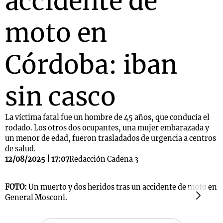
accidente de
moto en
Córdoba: iban
sin casco
La víctima fatal fue un hombre de 45 años, que conducía el
rodado. Los otros dos ocupantes, una mujer embarazada y
un menor de edad, fueron trasladados de urgencia a centros
de salud.
12/08/2025 | 17:07
Redacción Cadena 3
FOTO:
Un muerto y dos heridos tras un accidente de moto en
F
General Mosconi.
G