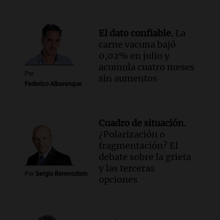
Episodios
Audio.
El ministro de Economía de Santa
Fe relativiza el impacto del fallo sobre
El dato confiable.
La
jubilaciones en la provincia
carne vacuna bajó
Panorama Federal
0,02% en julio y
Episodios
acumula cuatro meses
Por
sin aumentos
Federico Albarenque
Cuadro de situación.
¿Polarización o
fragmentación? El
debate sobre la grieta
y las terceras
Por
Sergio Berensztein
opciones