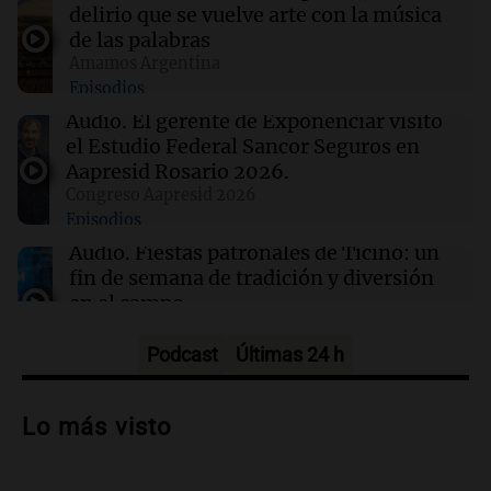
Clima en Tucumán: cómo estará el tiempo
delirio que se vuelve arte con la música
este jueves 6 de agosto
de las palabras
Amamos Argentina
Episodios
00:21
Clima
Clima en Mendoza: cómo estará el tiempo
Audio.
El gerente de Exponenciar visitó
este jueves 6 de agosto
el Estudio Federal Sancor Seguros en
Aapresid Rosario 2026.
Congreso Aapresid 2026
00:16
Clima
Episodios
Clima en Santa Fe: cómo estará el tiempo este
jueves 6 de agosto
Audio.
Fiestas patronales de Ticino: un
fin de semana de tradición y diversión
en el campo
Panorama Federal
Episodios
Podcast
Últimas 24 h
Audio.
Preparativos para la feria en La
Bulalle, Córdoba: actividades y horarios
Lo más visto
de apertura
Panorama Federal
Episodios