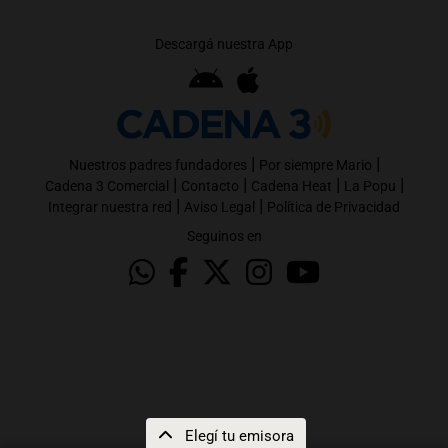
Descargá nuestra App
|
|
Nuestros padres fundadores
Por siempre Mario
|
|
|
|
Cadena 3 Comercial
Contacto
Cadena Heat
La Popu
|
|
Integrar nuestra red
Aviso Legal
Política de Privacidad
Seguinos en
Elegí tu emisora