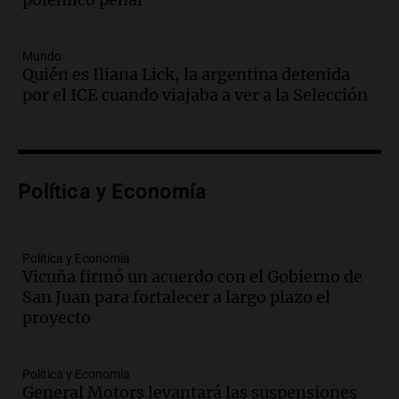
La Argentina, hoy
Episodios
Audio.
Un trabajador herido tras caer a
Mundo
Quién es Iliana Lick, la argentina detenida
un pozo de 17 metros en Nueva Córdoba
por el ICE cuando viajaba a ver a la Selección
Panorama Federal
Episodios
Audio.
Lanzamiento del Tigo 7 CSH: el
nuevo híbrido enchufable de Chery llega
Política y Economía
al mercado argentino
Panorama Federal
Episodios
Política y Economía
Audio.
Perito Moreno recibe la Copa
Vicuña firmó un acuerdo con el Gobierno de
Mundial de Natación de Invierno con
San Juan para fortalecer a largo plazo el
récords y atletas de 20 países
proyecto
Amamos Argentina
Episodios
Audio.
Conductor imputado por
Política y Economía
accidente fatal en San Luis dejó tres
General Motors levantará las suspensiones