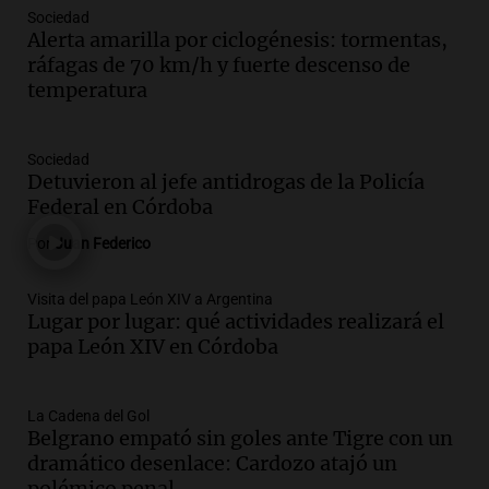
Sociedad
Audio.
Río Gallegos enfrenta secuelas de
Alerta amarilla por ciclogénesis: tormentas,
lluvias, senadores manifiestan
ráfagas de 70 km/h y fuerte descenso de
oposición a ley de tierras
temperatura
Panorama Federal
Episodios
Audio.
Mendoza celebra la apertura del
Sociedad
centro de esquí Penitentes Park tras
Detuvieron al jefe antidrogas de la Policía
siete años de cierre por falta de nieve
Federal en Córdoba
Panorama Federal
Por
Juan Federico
Episodios
Audio.
Madres en Rosario piden por la
Visita del papa León XIV a Argentina
Lugar por lugar: qué actividades realizará el
ley Joaquín.
papa León XIV en Córdoba
Viva la Radio Rosario
Episodios
Audio.
Juan Pedro Colombo, rematador
La Cadena del Gol
Belgrano empató sin goles ante Tigre con un
de hacienda: “Las tecnologías no
dramático desenlace: Cardozo atajó un
reemplazan el contacto con la gente”
polémico penal