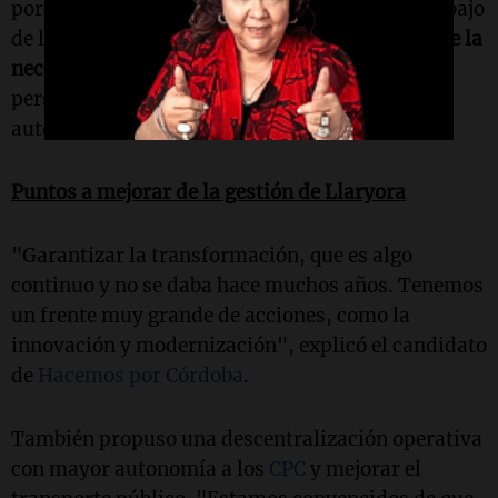
porque hubo una denuncia". "Valoramos el trabajo
de la gente de Córdoba.
No es bueno, más allá de la
necesidad, poner en riesgo la seguridad
. La
persona que maneja debe estar identificada y el
auto debe ser legal", remarcó.
Puntos a mejorar de la gestión de Llaryora
"Garantizar la transformación, que es algo
continuo y no se daba hace muchos años. Tenemos
un frente muy grande de acciones, como la
innovación y modernización", explicó el candidato
de
Hacemos por Córdoba
.
También propuso una descentralización operativa
con mayor autonomía a los
CPC
y mejorar el