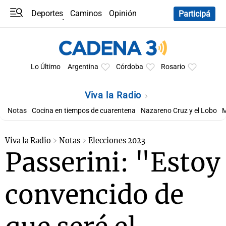
Deportes
Caminos
Opinión
Participá
Programas
Últimas coberturas
Últimas 24 h
En YouTube
Clima
Horóscopo
Lo Último
Argentina
Córdoba
Rosario
Viva la Radio
Notas
Cocina en tiempos de cuarentena
Nazareno Cruz y el Lobo
M
Viva la Radio
Notas
Elecciones 2023
Passerini: "Estoy
convencido de