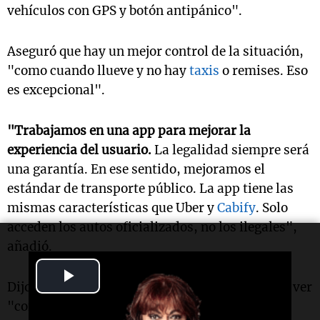
vehículos con GPS y botón antipánico".
Aseguró que hay un mejor control de la situación,
"como cuando llueve y no hay
taxis
o remises. Eso
es excepcional".
"Trabajamos en una app para mejorar la
experiencia del usuario.
La legalidad siempre será
una garantía. En ese sentido, mejoramos el
estándar de transporte público. La app tiene las
mismas características que Uber y
Cabify
. Solo
acceden los autos oficializados, no los ilegales",
añadió.
Play
Dijo que la ilegalidad de las empresas tiene que ver
Video
"con la forma en que se instalaron y además