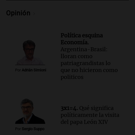
prácticas docentes en Córdoba para
Opinión
enriquecer su formación educativa
Panorama Federal
Episodios
Política esquina
Audio.
La Universidad de Milán y su
Economía.
colaboración con la municipalidad para
Argentina-Brasil:
la educación y parques
lloran como
Panorama Federal
patriagrandistas lo
Episodios
que no hicieron como
Por
Adrián Simioni
Audio.
El papamóvil de Juan Pablo II
politicos
revive con la visita de León XIV y una
historia nacida en Córdoba
Viva la Radio
Episodios
Audio.
Monseñor Fenoy celebra la visita
3x1=4.
Qué significa
de León XIV a Argentina y reflexiona
políticamente la visita
sobre su impacto espiritual
del papa León XIV
Panorama Federal
Por
Sergio Suppo