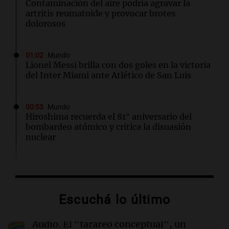
Contaminación del aire podría agravar la
artritis reumatoide y provocar brotes
dolorosos
01:02
Mundo
Lionel Messi brilla con dos goles en la victoria
del Inter Miami ante Atlético de San Luis
00:53
Mundo
Hiroshima recuerda el 81° aniversario del
bombardeo atómico y critica la disuasión
nuclear
00:32
Clima
Clima en Salta: cómo estará el tiempo este
jueves 6 de agosto
Escuchá lo último
00:27
Clima
Audio.
El "tarareo conceptual", un