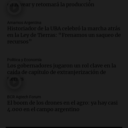
jóvenes muertos y un herido grave
en Alvear y retomará la producción
Panorama Federal
Episodios
Amamos Argentina
Audio.
Historiador de la UBA celebró la
Historiador de la UBA celebró la marcha atrás
marcha atrás en la Ley de Tierras:
en la Ley de Tierras: “Frenamos un saqueo de
“Frenamos un saqueo de recursos”
recursos”
Amamos Argentina
Episodios
Audio.
Ahyre estuvo en el Estudio
Política y Economía
Federal Sancor Seguros y adelantó su
Los gobernadores jugaron un rol clave en la
nuevo tema a Cadena 3 Rosario.
caída de capítulo de extranjerización de
tierras
Viva la Radio Rosario
Episodios
Audio.
Cierre del Paso Internacional
BCR Agtech Forum
Cristo Redentor por acumulación de
El boom de los drones en el agro: ya hay casi
nieve se extiende a 22 días
4.000 en el campo argentino
Panorama Federal
Episodios
Audio.
Estudiantes de Italia realizan