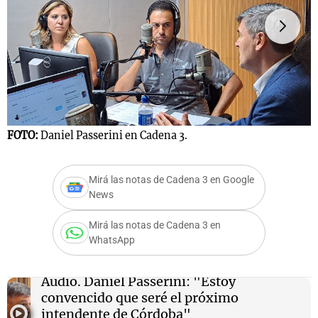
Notas
s
Notas
La Sole en
ial
Mundial 2026
Cadena 3
FOTO:
Daniel Passerini en Cadena 3.
F
Mirá las notas de Cadena 3 en Google
News
Mirá las notas de Cadena 3 en
WhatsApp
Audio.
Daniel Passerini: "Estoy
convencido que seré el próximo
intendente de Córdoba"