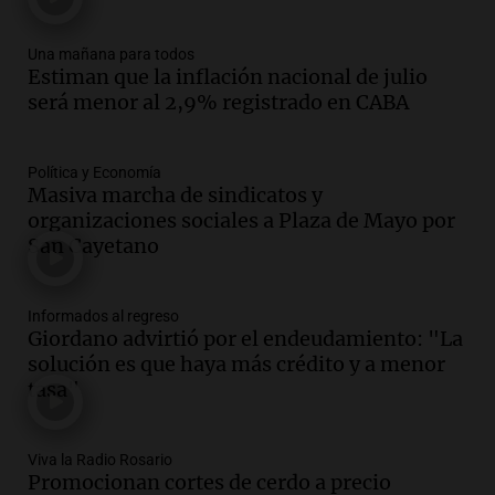
Jorge Messi en una entrevista con Rony
Vargas en 2007
Una mañana para todos
Una mañana para todos
Estiman que la inflación nacional de julio
Episodios
será menor al 2,9% registrado en CABA
Audio.
El abuelo de Agostina Vega, tras
las nuevas detenciones: "En esa casa
todos tenían algo que ver"
Política y Economía
Masiva marcha de sindicatos y
Una mañana para todos
organizaciones sociales a Plaza de Mayo por
Episodios
San Cayetano
Audio.
Una nutricionista derribó el mito
del desayuno ideal: qué alimentos
conviene priorizar
Informados al regreso
Una mañana para todos
Giordano advirtió por el endeudamiento: "La
Episodios
solución es que haya más crédito y a menor
tasa"
Audio.
Murió Jorge Messi
Una mañana para todos
Viva la Radio Rosario
Episodios
Promocionan cortes de cerdo a precio