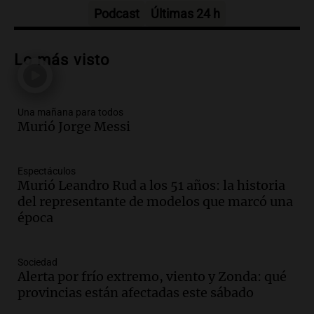
Episodios
Podcast
Últimas 24 h
Audio.
Messi llegará esta noche a
Rosario para acompañar a su familia
Lo más visto
tras la muerte de su papá
Una mañana para todos
Episodios
Una mañana para todos
Audio.
Ley de Propiedad Privada: el revés
Murió Jorge Messi
en el Congreso expuso una debilidad
comunicacional del Gobierno
Una mañana para todos
Espectáculos
Episodios
Murió Leandro Rud a los 51 años: la historia
Audio.
Casabindo se prepara para una
del representante de modelos que marcó una
celebración única: 30.000 turistas y el
época
tradicional Toreo de la Vincha
Una mañana para todos
Sociedad
Episodios
Alerta por frío extremo, viento y Zonda: qué
Audio.
Borges, abogada de Pourrain:
provincias están afectadas este sábado
"Tres hombres se lo llevaron para