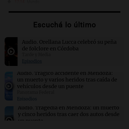
17:14
Mundo
El ICE critica cobertura de la AP sobre su
política de videos de cámaras corporales
Escuchá lo último
17:14
Sociedad
La Alianza Internacional de Migraña busca
Audio.
Orellana Lucca celebró su peña
priorizar la enfermedad como un tema de
salud pública
de folclore en Córdoba
Tarde y Media
Episodios
17:00
La Cadena del Gol
River se mide ante Tigre en un duelo crucial
Audio.
Trágico accidente en Mendoza:
para el futuro de Coudet
un muerto y varios heridos tras caída de
vehículos desde un puente
Panorama Federal
16:55
Mundo
Episodios
El Senado de EE.UU. aprueba ley para evitar el
cierre del Gobierno federal antes de elecciones
Audio.
Tragedia en Mendoza: un muerto
y cinco heridos tras caer dos autos desde
un puente
Una mañana para todos