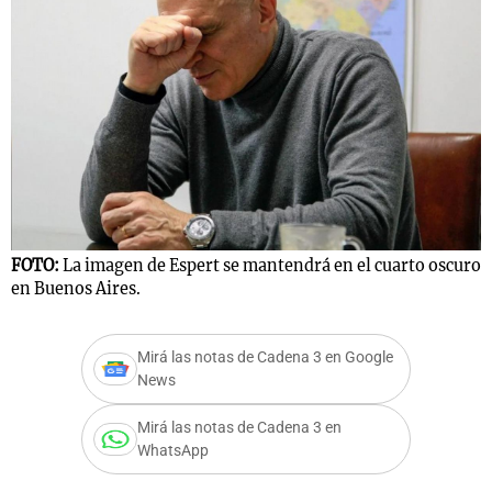
Notas
s
Notas
La Sole en
ial
Mundial 2026
Cadena 3
FOTO:
La imagen de Espert se mantendrá en el cuarto oscuro
en Buenos Aires.
Mirá las notas de Cadena 3 en Google
News
Mirá las notas de Cadena 3 en
WhatsApp