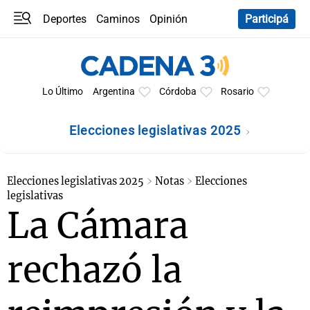
Deportes
Caminos
Opinión
Participá
Programas
Últimas coberturas
Últimas 24 h
En YouTube
Clima
Horóscopo
Lo Último
Argentina
Córdoba
Rosario
Elecciones legislativas 2025
Elecciones legislativas 2025
Notas
Elecciones
legislativas
La Cámara
rechazó la