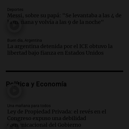
hacerle preguntas y nunca regresó"
Una mañana para todos
Deportes
Episodios
Messi, sobre su papá: "Se levantaba a las 4 de
la mañana y volvía a las 9 de la noche"
Audio.
Voluntarios limpiaron 9.000
metros del río Suquía y retiraron hasta
800 kilos de basura por jornada
Buen día, Argentina
Una mañana para todos
La argentina detenida por el ICE obtuvo la
Episodios
libertad bajo fianza en Estados Unidos
Audio.
La historia de la servilleta que
firmó Jorge Messi para el primer
contrato de Leo con Barcelona
Una mañana para todos
Episodios
Política y Economía
Audio.
Joan Gaspart: "Sin Jorge, no sé si
Messi hubiera llegado adonde llegó"
Una mañana para todos
Una mañana para todos
Ley de Propiedad Privada: el revés en el
Episodios
Congreso expuso una debilidad
comunicacional del Gobierno
Audio.
El orgullo y el sueño argentino de