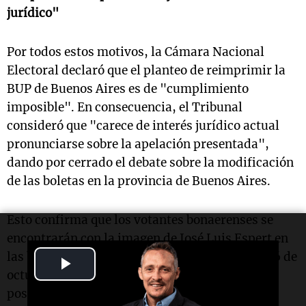
jurídico"
Por todos estos motivos, la Cámara Nacional
Electoral declaró que el planteo de reimprimir la
BUP de Buenos Aires es de "cumplimiento
imposible". En consecuencia, el Tribunal
consideró que "carece de interés jurídico actual
pronunciarse sobre la apelación presentada",
dando por cerrado el debate sobre la modificación
de las boletas en la provincia de Buenos Aires.
Esto confirma que los votantes bonaerenses se
encontrarán con la imagen de José Luis Espert en
las boletas de La Libertad Avanza el próximo 26 de
Play
octubre, a pesar de los cambios políticos
Video
posteriores al cierre de listas.