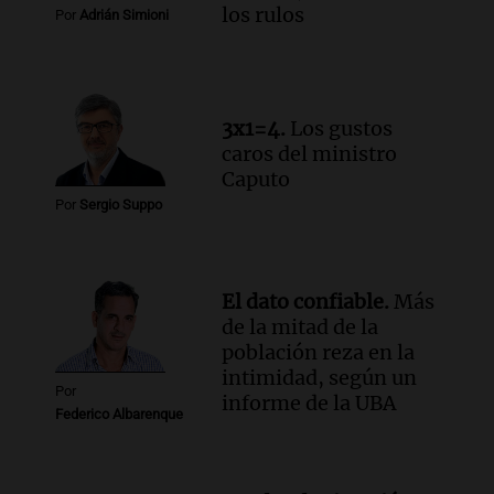
Panorama Federal
los rulos
Por
Adrián Simioni
Episodios
Audio.
Del fitness a la longevidad: por
qué crece el consumo de alimentos con
proteínas
3x1=4.
Los gustos
Una mañana para todos
caros del ministro
Episodios
Caputo
Audio.
Investigan un asalto millonario a
Por
Sergio Suppo
la cooperativa Talamochita en Villa
María
Panorama Federal
Episodios
El dato confiable.
Más
de la mitad de la
población reza en la
intimidad, según un
Por
informe de la UBA
Federico Albarenque