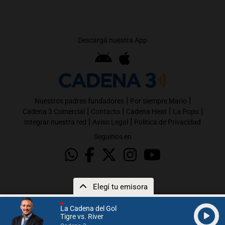
Descargá nuestra App
|
|
Nuestros padres fundadores
Por siempre Mario
|
|
|
|
Cadena 3 Comercial
Contacto
Cadena Heat
La Popu
|
|
Integrar nuestra red
Aviso Legal
Política de Privacidad
Seguinos en
Elegí tu emisora
La Cadena del Gol
Tigre vs. River