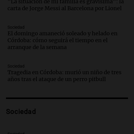
"La situación de mi familia es gravísima": la
revolucionado por hinchas argentinos
carta de Jorge Messi al Barcelona por Lionel
Amamos los Domingos
Episodios
Audio.
Crisis diplomática: el embajador
Sociedad
El domingo amaneció soleado y helado en
argentino regresa al país tras conflicto
Córdoba: cómo seguirá el tiempo en el
con Brasil
arranque de la semana
Panorama Federal
Episodios
Audio.
Bomberos asisten a senderista
Sociedad
con fractura de tobillo en refugio Doña
Tragedia en Córdoba: murió un niño de tres
Rosa
años tras el ataque de un perro pitbull
Panorama Federal
Episodios
Audio.
Amaycha del Valle avanza en
investigación internacional sobre asma
Sociedad
con nueva tecnología médica
Panorama Federal
Episodios