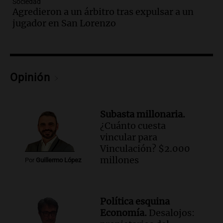
Sociedad
Episodios
Agredieron a un árbitro tras expulsar a un
Audio.
La Bulaya se prepara para el cierre
jugador en San Lorenzo
de su gran muestra anual con la
participación de miles de visitantes
Panorama Federal
Episodios
Audio.
El Senado de Santa Fe aprueba
Opinión
Ley de Emergencia Hídrica ante el
fenómeno del Niño
Panorama Federal
Subasta millonaria.
Episodios
¿Cuánto cuesta
Audio.
Una mujer de 40 años muere en
vincular para
un accidente en la Ruta 321 cerca de
Vinculación? $2.000
García Fernández
millones
Por
Guillermo López
Panorama Federal
Episodios
Audio.
El Tesoro Nacional captura 12
Política esquina
billones de pesos y genera excedente de
Economía.
Desalojos:
liquidez de 4 billones