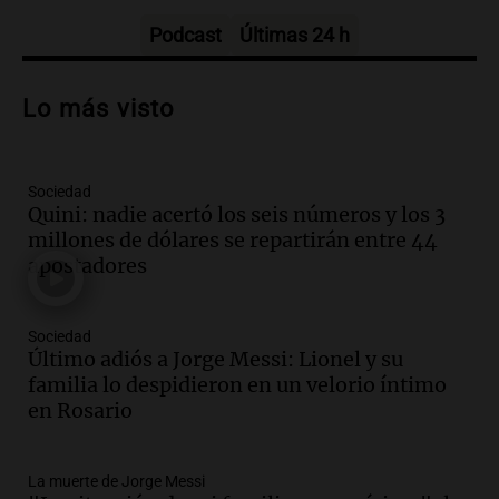
Episodios
Podcast
Últimas 24 h
Audio.
Patricia Palmer y Mario Pasik
hablaron de su obra en Cadena 3
Lo más visto
Amamos los Domingos
Episodios
Sociedad
Audio.
Córdoba espera a León XIV con el
Quini: nadie acertó los seis números y los 3
recuerdo del paso de Juan Pablo II: "Te
millones de dólares se repartirán entre 44
traspasaba con la mirada"
apostadores
Amamos los Domingos
Episodios
Audio.
El observatorio de Bosque Alegre,
Sociedad
un imperdible cordobés para los
Último adiós a Jorge Messi: Lionel y su
amantes de la astronomía
familia lo despidieron en un velorio íntimo
Amamos los Domingos
en Rosario
Episodios
Audio.
“No entendíamos qué cantaban”:
La muerte de Jorge Messi
la historia del club de Irlanda