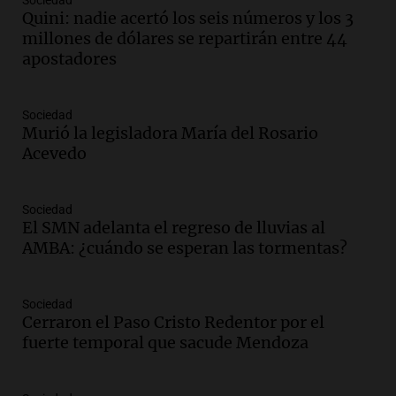
Audio.
Suspenden descuento en SUBE y
Sociedad
Quini: nadie acertó los seis números y los 3
aumentan tarifas del SUBTE en Buenos
millones de dólares se repartirán entre 44
Aires desde agosto
apostadores
Panorama Federal
Episodios
Audio.
Kicillof critica la desregulación
Sociedad
financiera y el aumento de la morosidad
Murió la legisladora María del Rosario
en Buenos Aires
Acevedo
Panorama Federal
Episodios
Sociedad
Audio.
La UNT evalúa apelación ante la
El SMN adelanta el regreso de lluvias al
Corte Suprema tras fallo que aparta a
AMBA: ¿cuándo se esperan las tormentas?
Pagani como rector
Panorama Federal
Episodios
Sociedad
Audio.
El cardenal Ángel Rossi advirtió
Cerraron el Paso Cristo Redentor por el
que la justicia social viene siendo
fuerte temporal que sacude Mendoza
“despreciada y burlada”
Santa Misa