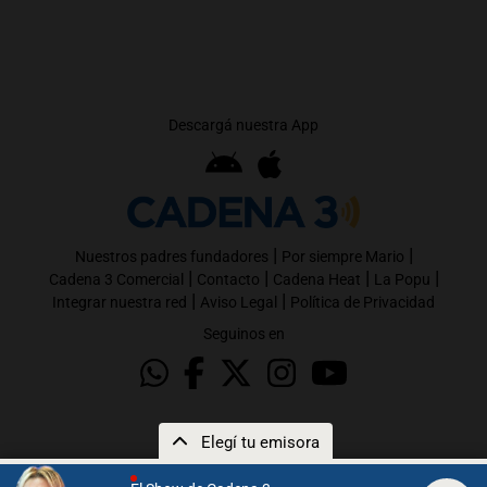
Descargá nuestra App
|
|
Nuestros padres fundadores
Por siempre Mario
|
|
|
|
Cadena 3 Comercial
Contacto
Cadena Heat
La Popu
|
|
Integrar nuestra red
Aviso Legal
Política de Privacidad
Seguinos en
Elegí tu emisora