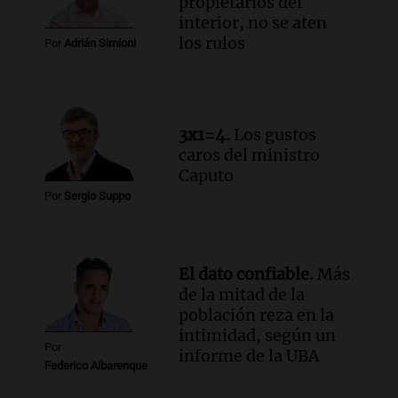
propietarios del
Panorama Federal
interior, no se aten
Episodios
los rulos
Por
Adrián Simioni
Audio.
La lección del Titanic y la
humildad en tiempos de tormenta
según San Ignacio de Loyola
Panorama Federal
3x1=4.
Los gustos
Episodios
caros del ministro
Audio.
Tormentas y filtraciones: "El
Caputo
agua entra por donde menos
Por
Sergio Suppo
imaginamos"
Una Mañana para todos Rosario
Episodios
El dato confiable.
Más
de la mitad de la
población reza en la
intimidad, según un
Por
informe de la UBA
Federico Albarenque