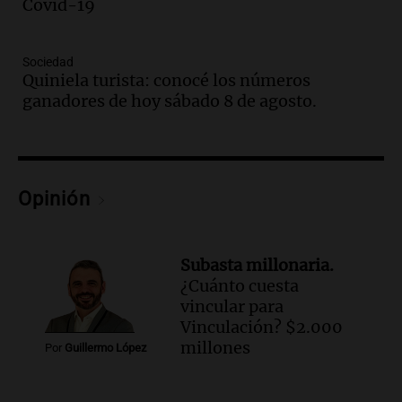
todos tenían algo que ver"
Covid-19
Una mañana para todos
Episodios
Sociedad
Audio.
Una nutricionista derribó el mito
Quiniela turista: conocé los números
del desayuno ideal: qué alimentos
ganadores de hoy sábado 8 de agosto.
conviene priorizar
Una mañana para todos
Episodios
Audio.
Murió Jorge Messi
Opinión
Una mañana para todos
Episodios
Subasta millonaria.
Audio.
Mateo, a los 25 años, lucha
¿Cuánto cuesta
contra el tiempo: necesita un trasplante
vincular para
para poder seguir viviend
Vinculación? $2.000
Una mañana para todos
millones
Por
Guillermo López
Episodios
Audio.
Estiman que la inflación nacional