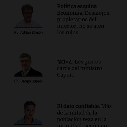
de julio será menor al 2,9% registrado
Política esquina
en CABA
Economía.
Desalojos:
Una mañana para todos
propietarios del
Episodios
interior, no se aten
Audio.
Altas Cumbres: rescataron a una
los rulos
Por
Adrián Simioni
cabra que llevaba ocho días atrapada en
un precipicio
Una mañana para todos
Episodios
3x1=4.
Los gustos
Audio.
Chile planteó mejorar la
caros del ministro
conectividad fronteriza, aérea y digital
Caputo
con Jujuy
Por
Sergio Suppo
Panorama Federal
Episodios
El dato confiable.
Más
de la mitad de la
población reza en la
intimidad, según un