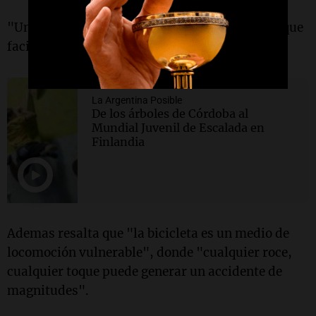
"Una cosa es lo que queremos y otra cosa es lo que
facilitamos", señaló.
La Argentina Posible
De los árboles de Córdoba al
Mundial Juvenil de Escalada en
Finlandia
Ademas resalta que "la bicicleta es un medio de
locomoción vulnerable", donde "cualquier roce,
cualquier toque puede generar un accidente de
magnitudes".