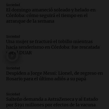
Episodios
Sociedad
El domingo amaneció soleado y helado en
Audio.
La historia de la servilleta que
Córdoba: cómo seguirá el tiempo en el
firmó Jorge Messi para el primer
arranque de la semana
contrato de Leo con Barcelona
Una mañana para todos
Episodios
Sociedad
Una mujer se fracturó el tobillo mientras
Audio.
Joan Gaspart: "Sin Jorge, no sé si
hacía senderismo en Córdoba: fue rescatada
Messi hubiera llegado adonde llegó"
por el DUAR
Una mañana para todos
Episodios
Sociedad
Audio.
El orgullo y el sueño argentino de
Despiden a Jorge Messi: Lionel, de regreso en
Jorge Messi en una entrevista con Rony
Rosario para el último adiós a su papá
Vargas en 2007
Una mañana para todos
Episodios
Sociedad
Audio.
El abuelo de Agostina Vega, tras
Salteño demanda a AstraZeneca y al Estado
las nuevas detenciones: "En esa casa
por $191 millones por efectos de la vacuna