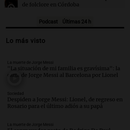
de folclore en Córdoba
intensifican las llamas en el Parque Nacional
Bromo Tengger Semeru
Tarde y Media
Episodios
Podcast
Últimas 24 h
Audio.
Trágico accidente en Mendoza:
un muerto y varios heridos tras caída de
Lo más visto
vehículos desde un puente
Panorama Federal
Episodios
La muerte de Jorge Messi
Audio.
Tragedia en Mendoza: un muerto
"La situación de mi familia es gravísima": la
y cinco heridos tras caer dos autos desde
carta de Jorge Messi al Barcelona por Lionel
un puente
Una mañana para todos
Episodios
Sociedad
Audio.
Messi llegará esta noche a
Despiden a Jorge Messi: Lionel, de regreso en
Rosario para acompañar a su familia
Rosario para el último adiós a su papá
tras la muerte de su papá
Una mañana para todos
La muerte de Jorge Messi
Episodios