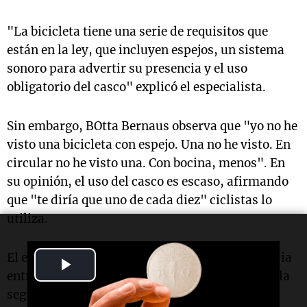
"La bicicleta tiene una serie de requisitos que
están en la ley, que incluyen espejos, un sistema
sonoro para advertir su presencia y el uso
obligatorio del casco" explicó el especialista.
Sin embargo, BOtta Bernaus observa que "yo no he
visto una bicicleta con espejo. Una no he visto. En
circular no he visto una. Con bocina, menos". En
su opinión, el uso del casco es escaso, afirmando
que "te diría que uno de cada diez" ciclistas lo
utiliza.
El especialista también menciona la discrepancia
Play
entre las expectativas y la realidad en cuanto a la
Video
seguridad de los ciclistas.