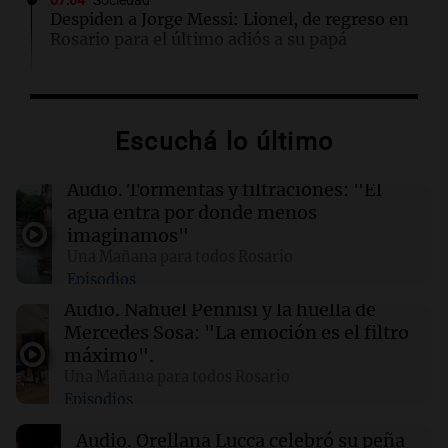
07:04
Sociedad
Despiden a Jorge Messi: Lionel, de regreso en
Rosario para el último adiós a su papá
06:03
Tecnología
SpaceX optará por plantas de gas natural para
Escuchá lo último
su nueva fábrica de semiconductores en Texas
Audio.
Tormentas y filtraciones: "El
04:49
Mundo
agua entra por donde menos
Nagasaki recuerda los horrores de la bomba
imaginamos"
atómica en su 81 aniversario
Una Mañana para todos Rosario
Episodios
04:37
Mundo
Audio.
Nahuel Pennisi y la huella de
Hutíes de Yemen atacan instalación de
Mercedes Sosa: "La emoción es el filtro
Aramco en Arabia Saudí: nuevo conflicto en la
máximo".
región
Una Mañana para todos Rosario
Episodios
04:19
Mundo
Audio.
Orellana Lucca celebró su peña
Incendios forestales en Indonesia: se