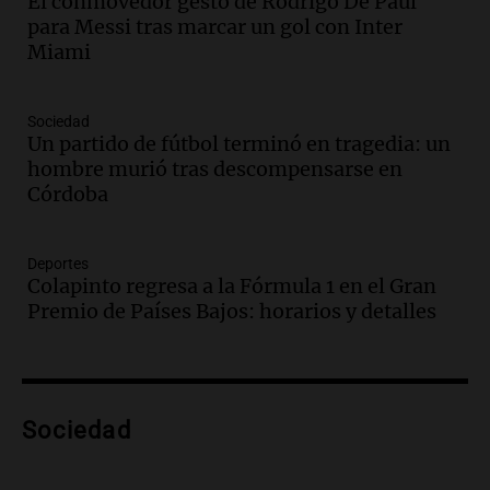
El conmovedor gesto de Rodrigo De Paul
Audio.
Ley de Propiedad Privada: el revés
para Messi tras marcar un gol con Inter
en el Congreso expuso una debilidad
Miami
comunicacional del Gobierno
Una mañana para todos
Episodios
Sociedad
Un partido de fútbol terminó en tragedia: un
Audio.
Casabindo se prepara para una
hombre murió tras descompensarse en
celebración única: 30.000 turistas y el
Córdoba
tradicional Toreo de la Vincha
Una mañana para todos
Episodios
Deportes
Audio.
Borges, abogada de Pourrain:
Colapinto regresa a la Fórmula 1 en el Gran
"Tres hombres se lo llevaron para
Premio de Países Bajos: horarios y detalles
hacerle preguntas y nunca regresó"
Una mañana para todos
Episodios
Audio.
Voluntarios limpiaron 9.000
Sociedad
metros del río Suquía y retiraron hasta
800 kilos de basura por jornada
Una mañana para todos