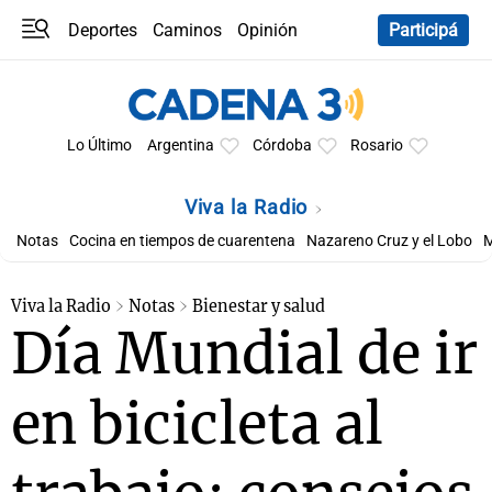
Deportes
Caminos
Opinión
Participá
Programas
Últimas coberturas
Últimas 24 h
En YouTube
Clima
Horóscopo
Lo Último
Argentina
Córdoba
Rosario
Viva la Radio
Notas
Cocina en tiempos de cuarentena
Nazareno Cruz y el Lobo
M
Viva la Radio
Notas
Bienestar y salud
Día Mundial de ir
en bicicleta al