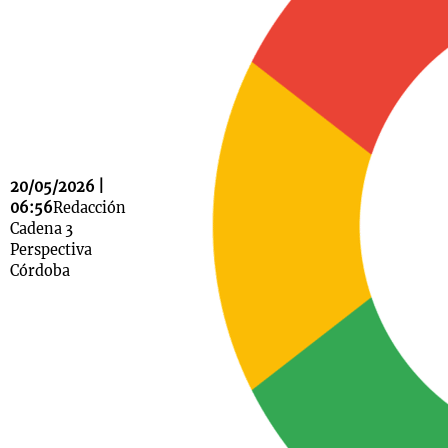
Notas
s
Notas
La Sole en
ial
Mundial 2026
Cadena 3
20/05/2026 |
06:56
Redacción
Cadena 3
Perspectiva
Córdoba