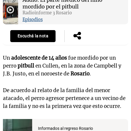
mordido por el pitbull
Radioinforme 3 Rosario
Episodios
Notas
s
Notas
Escuchá la nota
La Sole en
ial
Mundial 2026
Cadena 3
Un
adolescente de 14 años
fue mordido por un
perro
pitbull
en Cullen, en la zona de Campbell y
J.B. Justo, en el noroeste de
Rosario
.
De acuerdo al relato de la familia del menor
atacado, el perro agresor pertenece a un vecino de
la familia y no es la primera vez que esto ocurre.
Informados al regreso Rosario