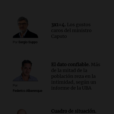
Audio.
Altas Cumbres: rescataron a una
cabra que llevaba ocho días atrapada en
un precipicio
Una mañana para todos
3x1=4.
Los gustos
Episodios
caros del ministro
Audio.
Chile planteó mejorar la
Caputo
conectividad fronteriza, aérea y digital
Por
Sergio Suppo
con Jujuy
Panorama Federal
Episodios
El dato confiable.
Más
de la mitad de la
población reza en la
intimidad, según un
Por
informe de la UBA
Federico Albarenque
Cuadro de situación.