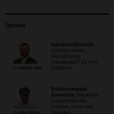
del desayuno ideal: qué alimentos
conviene priorizar
Una mañana para todos
Episodios
Opinión
Audio.
Murió Jorge Messi
Una mañana para todos
Episodios
Subasta millonaria.
¿Cuánto cuesta
Audio.
Mateo, a los 25 años, lucha
vincular para
contra el tiempo: necesita un trasplante
Vinculación? $2.000
para poder seguir viviend
millones
Por
Guillermo López
Una mañana para todos
Episodios
Audio.
Estiman que la inflación nacional
Política esquina
de julio será menor al 2,9% registrado
Economía.
Desalojos:
en CABA
propietarios del
Una mañana para todos
interior, no se aten
Episodios
los rulos
Por
Adrián Simioni