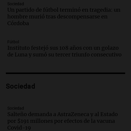
Episodios
Sociedad
Un partido de fútbol terminó en tragedia: un
Audio.
Casabindo se prepara para una
hombre murió tras descompensarse en
celebración única: 30.000 turistas y el
Córdoba
tradicional Toreo de la Vincha
Una mañana para todos
Episodios
Fútbol
Audio.
Borges, abogada de Pourrain:
Instituto festejó sus 108 años con un golazo
"Tres hombres se lo llevaron para
de Luna y sumó su tercer triunfo consecutivo
hacerle preguntas y nunca regresó"
Una mañana para todos
Episodios
Audio.
Voluntarios limpiaron 9.000
Sociedad
metros del río Suquía y retiraron hasta
800 kilos de basura por jornada
Una mañana para todos
Episodios
Sociedad
Salteño demanda a AstraZeneca y al Estado
Audio.
La historia de la servilleta que
por $191 millones por efectos de la vacuna
firmó Jorge Messi para el primer
Covid-19
contrato de Leo con Barcelona