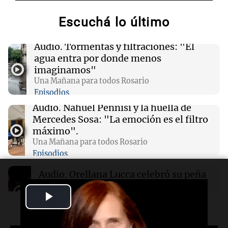
Escuchá lo último
00:26
Clima
Clima en Tucumán: cómo estará el tiempo
este domingo 9 de agosto
Audio.
Tormentas y filtraciones: "El
agua entra por donde menos
imaginamos"
00:21
Clima
Una Mañana para todos Rosario
Clima en Mendoza: cómo estará el tiempo
Episodios
este domingo 9 de agosto
Audio.
Nahuel Pennisi y la huella de
Mercedes Sosa: "La emoción es el filtro
00:16
Clima
máximo".
Clima en Santa Fe: cómo estará el tiempo este
Una Mañana para todos Rosario
domingo 9 de agosto
Episodios
Audio.
Orellana Lucca celebró su peña
de folclore en Córdoba
Play
Tarde y Media
Episodios
Podcast
Últimas 24 h
Video