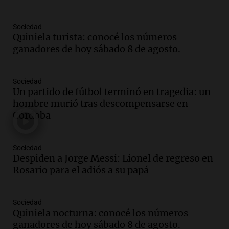
Una mañana para todos
Episodios
Sociedad
Quiniela turista: conocé los números
Audio.
Joan Gaspart: "Sin Jorge, no sé si
ganadores de hoy sábado 8 de agosto.
Messi hubiera llegado adonde llegó"
Una mañana para todos
Episodios
Sociedad
Un partido de fútbol terminó en tragedia: un
Audio.
El orgullo y el sueño argentino de
hombre murió tras descompensarse en
Jorge Messi en una entrevista con Rony
Córdoba
Vargas en 2007
Una mañana para todos
Episodios
Sociedad
Audio.
El abuelo de Agostina Vega, tras
Despiden a Jorge Messi: Lionel de regreso en
las nuevas detenciones: "En esa casa
Rosario para el adiós a su papá
todos tenían algo que ver"
Una mañana para todos
Sociedad
Episodios
Quiniela nocturna: conocé los números
Audio.
Una nutricionista derribó el mito
ganadores de hoy sábado 8 de agosto.