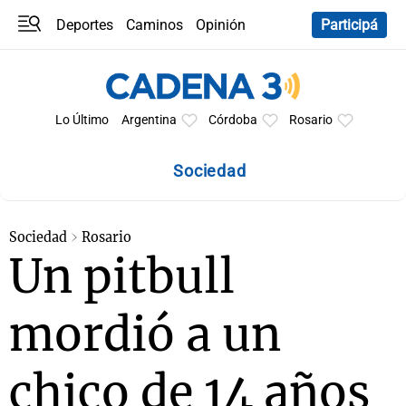
Deportes
Caminos
Opinión
Participá
Programas
Últimas coberturas
Últimas 24 h
En YouTube
Clima
Horóscopo
Lo Último
Argentina
Córdoba
Rosario
Sociedad
Sociedad
Rosario
Un pitbull
mordió a un
chico de 14 años