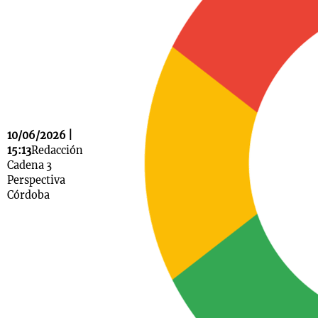
Notas
s
Notas
La Sole en
ial
Mundial 2026
Cadena 3
10/06/2026 |
15:13
Redacción
Cadena 3
Perspectiva
Córdoba