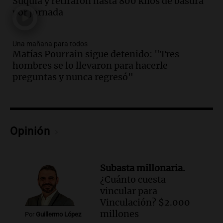
Suquía y retiraron hasta 800 kilos de basura
Una mañana para todos
por jornada
Episodios
Audio.
Murió Jorge Messi
Una mañana para todos
Matías Pourrain sigue detenido: "Tres
Una mañana para todos
hombres se lo llevaron para hacerle
Episodios
preguntas y nunca regresó"
Audio.
Mateo, a los 25 años, lucha
contra el tiempo: necesita un trasplante
para poder seguir viviend
Una mañana para todos
Opinión
Episodios
Audio.
Estiman que la inflación nacional
de julio será menor al 2,9% registrado
Subasta millonaria.
en CABA
¿Cuánto cuesta
Una mañana para todos
vincular para
Episodios
Vinculación? $2.000
Audio.
Altas Cumbres: rescataron a una
millones
Por
Guillermo López