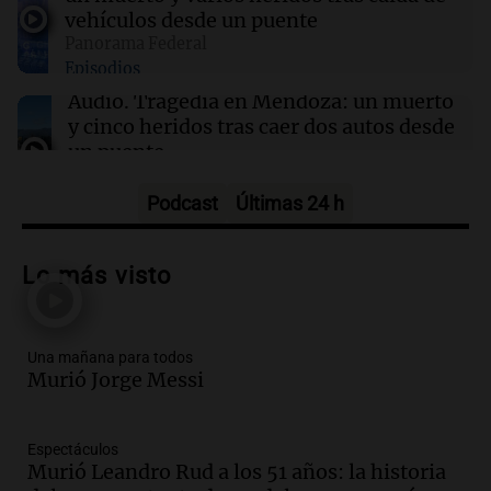
vehículos desde un puente
14:23
Una mañana para todos
Panorama Federal
Voluntarios limpiaron 9.000 metros del río
Episodios
Suquía y retiraron hasta 800 kilos de basura
por jornada
Audio.
Tragedia en Mendoza: un muerto
y cinco heridos tras caer dos autos desde
un puente
Una mañana para todos
Episodios
Podcast
Últimas 24 h
Audio.
Messi llegará esta noche a
Rosario para acompañar a su familia
Lo más visto
tras la muerte de su papá
Una mañana para todos
Episodios
Una mañana para todos
Audio.
Ley de Propiedad Privada: el revés
Murió Jorge Messi
en el Congreso expuso una debilidad
comunicacional del Gobierno
Una mañana para todos
Espectáculos
Episodios
Murió Leandro Rud a los 51 años: la historia