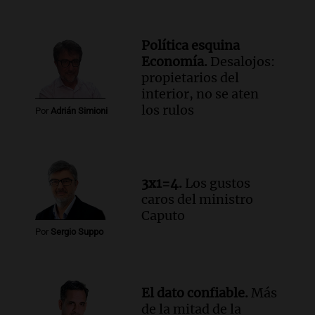
cabra que llevaba ocho días atrapada en
un precipicio
Una mañana para todos
Política esquina
Episodios
Economía.
Desalojos:
Audio.
Chile planteó mejorar la
propietarios del
conectividad fronteriza, aérea y digital
interior, no se aten
con Jujuy
los rulos
Por
Adrián Simioni
Panorama Federal
Episodios
Audio.
Del fitness a la longevidad: por
qué crece el consumo de alimentos con
3x1=4.
Los gustos
proteínas
caros del ministro
Una mañana para todos
Caputo
Episodios
Por
Sergio Suppo
Audio.
Investigan un asalto millonario a
la cooperativa Talamochita en Villa
María
Panorama Federal
El dato confiable.
Más
Episodios
de la mitad de la