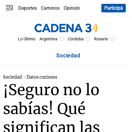
Deportes
Caminos
Opinión
Participá
Programas
Últimas coberturas
Últimas 24 h
En YouTube
Clima
Horóscopo
Lo Último
Argentina
Córdoba
Rosario
Sociedad
Sociedad
Datos curiosos
¡Seguro no lo
sabías! Qué
significan las