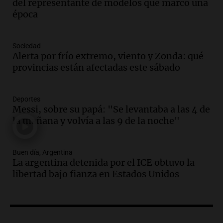
Audio.
Casabindo se prepara para una
del representante de modelos que marcó una
celebración única: 30.000 turistas y el
época
tradicional Toreo de la Vincha
Una mañana para todos
Sociedad
Episodios
Alerta por frío extremo, viento y Zonda: qué
Audio.
Borges, abogada de Pourrain:
provincias están afectadas este sábado
"Tres hombres se lo llevaron para
hacerle preguntas y nunca regresó"
Una mañana para todos
Deportes
Episodios
Messi, sobre su papá: "Se levantaba a las 4 de
la mañana y volvía a las 9 de la noche"
Audio.
Voluntarios limpiaron 9.000
metros del río Suquía y retiraron hasta
800 kilos de basura por jornada
Buen día, Argentina
Una mañana para todos
La argentina detenida por el ICE obtuvo la
Episodios
libertad bajo fianza en Estados Unidos
Audio.
La historia de la servilleta que
firmó Jorge Messi para el primer
contrato de Leo con Barcelona
Una mañana para todos