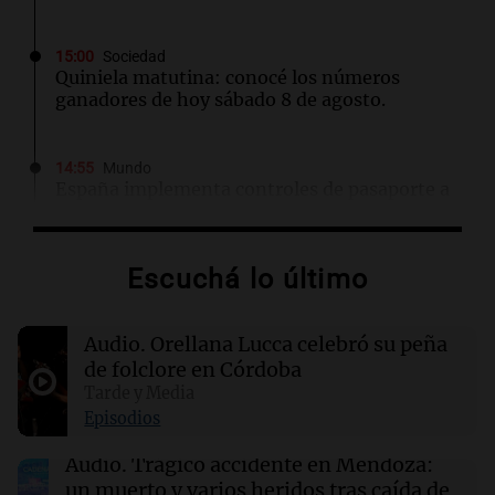
15:00
Sociedad
Quiniela matutina: conocé los números
ganadores de hoy sábado 8 de agosto.
14:55
Mundo
España implementa controles de pasaporte a
viajeros italianos tras crisis migratoria en
Ceuta
Escuchá lo último
14:45
Deportes
Racing se mide ante Argentinos Juniors tras
Audio.
Orellana Lucca celebró su peña
caída con Tigre en el Torneo Clausura
de folclore en Córdoba
Tarde y Media
14:36
Mundo
Episodios
Controles fronterizos en España para viajeros
italianos tras sanciones de Italia
Audio.
Trágico accidente en Mendoza:
un muerto y varios heridos tras caída de