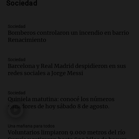
Episodios
Sociedad
Audio.
Joan Gaspart: "Sin Jorge, no sé si
Messi hubiera llegado adonde llegó"
Sociedad
Una mañana para todos
Bomberos controlaron un incendio en barrio
Episodios
Renacimiento
Audio.
El orgullo y el sueño argentino de
Jorge Messi en una entrevista con Rony
Sociedad
Vargas en 2007
Barcelona y Real Madrid despidieron en sus
Una mañana para todos
redes sociales a Jorge Messi
Episodios
Audio.
El abuelo de Agostina Vega, tras
las nuevas detenciones: "En esa casa
Sociedad
Quiniela matutina: conocé los números
todos tenían algo que ver"
ganadores de hoy sábado 8 de agosto.
Una mañana para todos
Episodios
Audio.
Una nutricionista derribó el mito
Una mañana para todos
del desayuno ideal: qué alimentos
Voluntarios limpiaron 9.000 metros del río
conviene priorizar