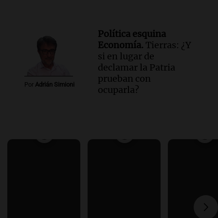
Política esquina
Economía.
Tierras: ¿Y
si en lugar de
declamar la Patria
prueban con
Por
Adrián Simioni
ocuparla?