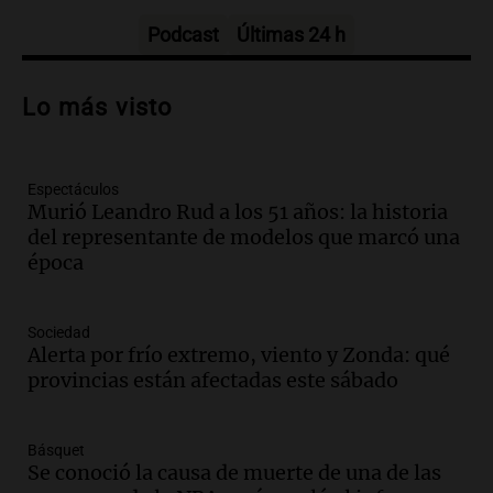
Panorama Federal
Episodios
Podcast
Últimas 24 h
Audio.
Análisis económico de la
inflación y riesgo país: José Simonela
Lo más visto
opina sobre la actualidad argentina
Panorama Federal
Episodios
Espectáculos
Audio.
Del fitness a la longevidad: por
Murió Leandro Rud a los 51 años: la historia
qué crece el consumo de alimentos con
del representante de modelos que marcó una
proteínas
época
Una mañana para todos
Episodios
Audio.
Investigan un asalto millonario a
Sociedad
la cooperativa Talamuchita en Villa
Alerta por frío extremo, viento y Zonda: qué
María con 30 millones robados
provincias están afectadas este sábado
Panorama Federal
Episodios
Básquet
Audio.
La construcción en Argentina
Se conoció la causa de muerte de una de las
cayó 4,1% en junio pero acumula un