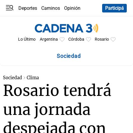
Deportes
Caminos
Opinión
Participá
Programas
Últimas coberturas
Últimas 24 h
En YouTube
Clima
Horóscopo
Lo Último
Argentina
Córdoba
Rosario
Sociedad
Sociedad
Clima
Rosario tendrá
una jornada
despejada con