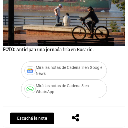
Notas
s
Notas
La Sole en
ial
Mundial 2026
Cadena 3
FOTO:
Anticipan una jornada fría en Rosario.
Mirá las notas de Cadena 3 en Google
News
Mirá las notas de Cadena 3 en
WhatsApp
Escuchá la nota