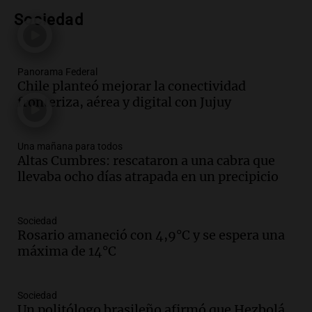
Audio.
San Miguel de Tucumán: 433
luminarias públicas destruidas en 14
Sociedad
meses por vandalismo y robos
Panorama Federal
Episodios
Panorama Federal
Audio.
San Miguel de Tucumán:
Chile planteó mejorar la conectividad
vandalismo destruye 433 luminarias
fronteriza, aérea y digital con Jujuy
públicas en 14 meses y afecta la
seguridad
Panorama Federal
Una mañana para todos
Episodios
Altas Cumbres: rescataron a una cabra que
Audio.
Secuestran 28 bultos de
llevaba ocho días atrapada en un precipicio
mercadería extranjera en control
fronterizo en Tucumán
Panorama Federal
Sociedad
Episodios
Rosario amaneció con 4,9°C y se espera una
máxima de 14°C
Audio.
Mujer de 92 años fallece
mientras esperaba cobrar su jubilación
en San Luis
Sociedad
Panorama Federal
Un politólogo brasileño afirmó que Hezbolá