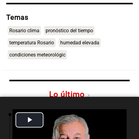
Temas
Rosario clima
pronóstico del tiempo
temperatura Rosario
humedad elevada
condiciones meteorológic
Lo último
09:50
Panorama Federal
Play
Chile planteó mejorar la conectividad
fronteriza, aérea y digital con Jujuy
Video