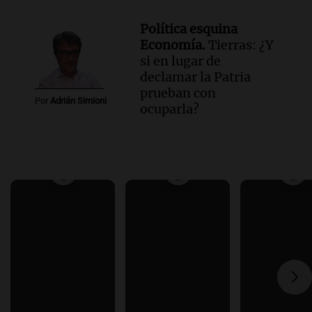
Política esquina
Economía.
Tierras: ¿Y
si en lugar de
declamar la Patria
prueban con
Por
Adrián Simioni
ocuparla?