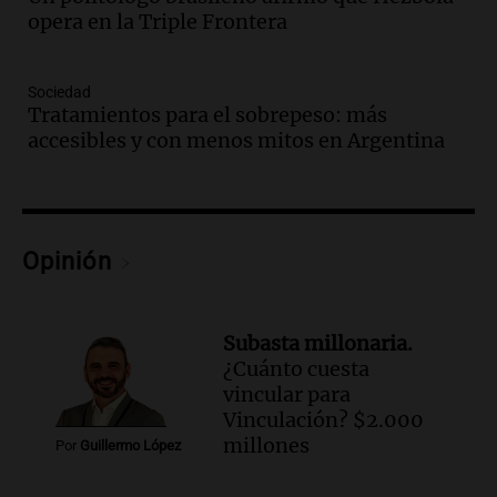
Episodios
opera en la Triple Frontera
Audio.
Detienen a Sergio Fárez por
abuso sexual: juicio programado para
diciembre de 2025
Sociedad
Tratamientos para el sobrepeso: más
Panorama Federal
accesibles y con menos mitos en Argentina
Episodios
Audio.
Familiares de Lautaro Britos
convocan marcha por justicia tras su
trágica muerte en Villa Mercedes
Panorama Federal
Opinión
Episodios
Audio.
Reparaciones en acueducto
Novalí finalizan y se normaliza el
Subasta millonaria.
suministro de agua en San Luis
¿Cuánto cuesta
Panorama Federal
vincular para
Episodios
Vinculación? $2.000
Audio.
Docentes de Jujuy enfrentan
millones
Por
Guillermo López
descuentos de salarios de hasta 700.000
pesos, denuncia sindicato