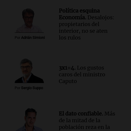
Panorama Federal
Política esquina
Episodios
Economía.
Desalojos:
Audio.
Brutal asalto en Concepción:
propietarios del
anciano de 88 años golpeado para
interior, no se aten
robarle un millón de pesos
los rulos
Por
Adrián Simioni
Panorama Federal
Episodios
Audio.
Rechazaron el pedido de Facundo
Moyano para levantar la perimetral
3x1=4.
Los gustos
sobre Candela Arizaga
caros del ministro
Panorama Federal
Caputo
Episodios
Por
Sergio Suppo
El dato confiable.
Más
de la mitad de la
población reza en la