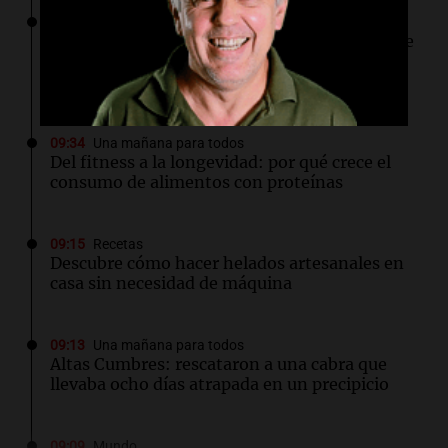
09:45
Fútbol
Instituto busca ganarle de local a Gimnasia de
Mendoza para coronar el festejo por sus 108
años
09:34
Una mañana para todos
Del fitness a la longevidad: por qué crece el
consumo de alimentos con proteínas
09:15
Recetas
Descubre cómo hacer helados artesanales en
casa sin necesidad de máquina
09:13
Una mañana para todos
Altas Cumbres: rescataron a una cabra que
llevaba ocho días atrapada en un precipicio
09:09
Mundo