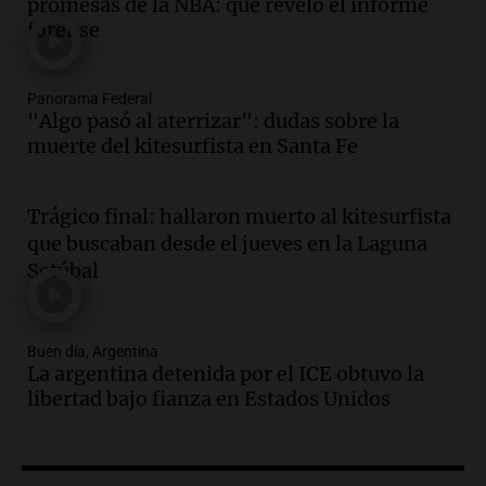
promesas de la NBA: qué reveló el informe
aumento del 2,8% en el semestre
forense
Panorama Federal
Episodios
Audio.
La inflación en Buenos Aires se
Panorama Federal
"Algo pasó al aterrizar": dudas sobre la
acelera con un 2,9% en julio, según
muerte del kitesurfista en Santa Fe
datos preliminares
Panorama Federal
Episodios
Trágico final: hallaron muerto al kitesurfista
Audio.
La justicia niega pedido de
que buscaban desde el jueves en la Laguna
Facundo Moyano para levantar
Setúbal
perimetral sobre Candela Arizaga
Panorama Federal
Episodios
Buen día, Argentina
Audio.
La inflación en Buenos Aires se
La argentina detenida por el ICE obtuvo la
acelera al 2,9% en julio y anticipa datos
libertad bajo fianza en Estados Unidos
oficiales
Panorama Federal
Episodios