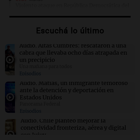
Violento ataque en República Democrática del
Congo deja al menos 13 muertos por grupo
extremista
Escuchá lo último
08:54
La Cadena del Gol
Boca recibe a Vélez, con el objetivo de
Audio.
Altas Cumbres: rescataron a una
conseguir un nuevo triunfo
cabra que llevaba ocho días atrapada en
un precipicio
Una mañana para todos
08:47
Mundo
Episodios
Senado de EE.UU. aprueba financiamiento
para evitar cierre del gobierno antes de
Audio.
Matías, un inmigrante temoroso
elecciones
ante la detención y deportación en
Estados Unidos
Panorama Federal
08:46
Sociedad
Episodios
Rosario amaneció con 4,9°C y se espera una
máxima de 14°C
Audio.
Chile planteó mejorar la
conectividad fronteriza, aérea y digital
con Jujuy