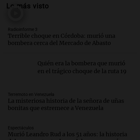
endeudamiento: "La solución es que
Lo más visto
haya más crédito y a menor tasa"
Informados al regreso
Episodios
Radioinforme 3
Audio.
Media sanción a la ley de
Terrible choque en Córdoba: murió una
inviolabilidad: un avance para
bombera cerca del Mercado de Abasto
propietarios e inquilinos en Argentina
Panorama Federal
Episodios
Quién era la bombera que murió
Audio.
Promocionan cortes de cerdo
en el trágico choque de la ruta 19
ante la caída de consumo de carne de
vaca por precios.
Viva la Radio Rosario
Terremoto en Venezuela
Episodios
La misteriosa historia de la señora de uñas
bonitas que estremece a Venezuela
Audio.
Fieles movilizados por San
Cayetano en Rosario.
Viva la Radio Rosario
Espectáculos
Episodios
Murió Leandro Rud a los 51 años: la historia