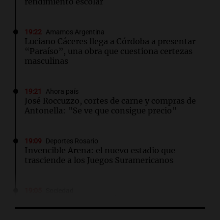
rendimiento escolar
19:22
Amamos Argentina
Luciano Cáceres llega a Córdoba a presentar
“Paraíso”, una obra que cuestiona certezas
masculinas
19:21
Ahora país
José Roccuzzo, cortes de carne y compras de
Antonella: "Se ve que consigue precio"
19:09
Deportes Rosario
Invencible Arena: el nuevo estadio que
trasciende a los Juegos Suramericanos
19:05
Sociedad
El juicio contra "Pity" Álvarez comenzará el
lunes 10 de agosto tras rechazar su
suspensión