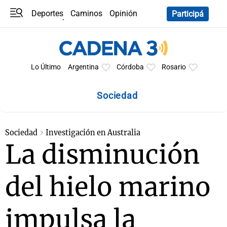
Deportes
Caminos
Opinión
Participá
Programas
Últimas coberturas
Últimas 24 h
En YouTube
Clima
Horóscopo
Lo Último
Argentina
Córdoba
Rosario
Sociedad
Sociedad
Investigación en Australia
La disminución
del hielo marino
impulsa la