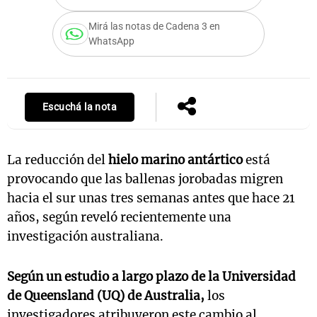
Mirá las notas de Cadena 3 en
WhatsApp
Notas
s
Notas
La Sole en
Escuchá la nota
ial
Mundial 2026
Cadena 3
La reducción del
hielo marino antártico
está
provocando que las ballenas jorobadas migren
hacia el sur unas tres semanas antes que hace 21
años, según reveló recientemente una
investigación australiana.
Según un estudio a largo plazo de la Universidad
de Queensland (UQ) de Australia,
los
investigadores atribuyeron este cambio al