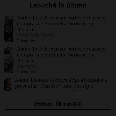
Escuchá lo último
19:01
Informados al regreso
Audio.
José Roccuzzo, cortes de carne y
Giordano advirtió por el endeudamiento: "La
compras de Antonella: bromas en
solución es que haya más crédito y a menor
Rosario.
tasa"
Viva la Radio Rosario
Episodios
18:54
Deportes
Audio.
José Roccuzzo, cortes de carne y
El futuro del "Cuti" Romero en la cuerda floja:
compras de Antonella: bromas en
tres grandes de Europa lo quieren
Rosario.
Ahora país
Episodios
18:54
Sociedad
Accidente en La Boca: tren y colectivo
Audio.
Luciano Cáceres llega a Córdoba a
colisionan, dejando tres heridos en el barrio
presentar “Paraíso”, una obra que
cuestiona certezas masculinas
Amamos Argentina
Episodios
Podcast
Últimas 24 h
Audio.
Giordano advirtió por el