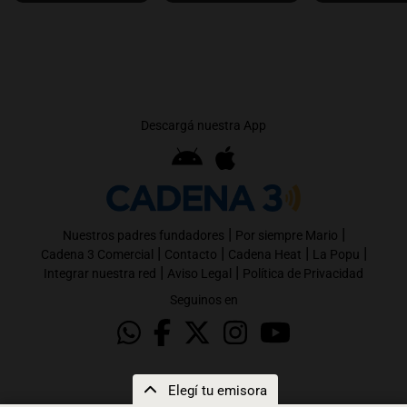
Descargá nuestra App
|
|
Nuestros padres fundadores
Por siempre Mario
|
|
|
|
Cadena 3 Comercial
Contacto
Cadena Heat
La Popu
|
|
Integrar nuestra red
Aviso Legal
Política de Privacidad
Seguinos en
Elegí tu emisora