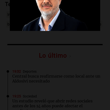
Temas
Investigación en Australia
hielo marino antártico
ballenas jorobadas
migración
calentamiento glob
Lo último
19:32
Deportes
Central busca reafirmarse como local ante un
Aldosivi necesitado
19:25
Sociedad
Un estudio reveló que abrir redes sociales
antes de los 14 años puede afectar el