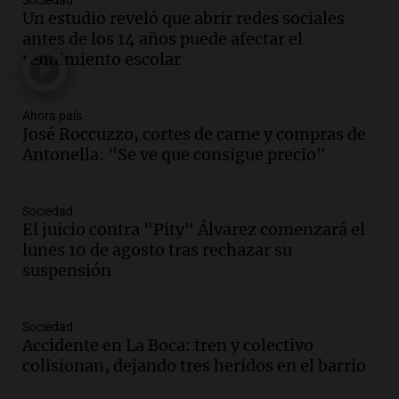
Sociedad
Episodios
Un estudio reveló que abrir redes sociales
antes de los 14 años puede afectar el
Audio.
Día Internacional de la Cerveza:
rendimiento escolar
mitos, secretos y el desafío de producir
cerveza artesanal
Viva la Radio
Ahora país
Episodios
José Roccuzzo, cortes de carne y compras de
Audio.
Tucumán enfrenta un equilibrio
Antonella: "Se ve que consigue precio"
financiero precario debido a la caída del
consumo y recaudación
Panorama Federal
Sociedad
Episodios
El juicio contra "Pity" Álvarez comenzará el
lunes 10 de agosto tras rechazar su
Audio.
La calidad del empleo en
suspensión
Argentina cae y preocupa a economistas
en un contexto de crisis económica
Panorama Federal
Sociedad
Episodios
Accidente en La Boca: tren y colectivo
Audio.
Audiencia por tragedia vial en
colisionan, dejando tres heridos en el barrio
Altas Cumbres: peritos analizan