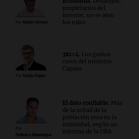
Economía.
Desalojos:
alcanza el 2,9% en julio, generando
propietarios del
incertidumbre sobre el IPC nacional
interior, no se aten
Panorama Federal
los rulos
Por
Adrián Simioni
Episodios
Audio.
Descuentos de hasta 700.000
pesos en salarios docentes en Jujuy
generan fuertes críticas
3x1=4.
Los gustos
Panorama Federal
caros del ministro
Episodios
Caputo
Por
Sergio Suppo
El dato confiable.
Más
de la mitad de la
población reza en la
intimidad, según un
Por
informe de la UBA
Federico Albarenque