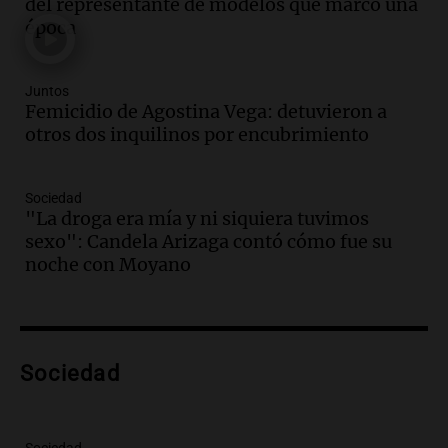
del representante de modelos que marcó una
Audio.
Se registra inusual nevada en
época
Zapala, Neuquén, con más de mil
camiones varados
Panorama Federal
Juntos
Episodios
Femicidio de Agostina Vega: detuvieron a
Audio.
Controversia en el peronismo
otros dos inquilinos por encubrimiento
mendocino por ausencia de senadora
embarazada en votación clave
Sociedad
Panorama Federal
"La droga era mía y ni siquiera tuvimos
Episodios
sexo": Candela Arizaga contó cómo fue su
Audio.
Mateo Bouniba, joven de Villa
noche con Moyano
María, necesita un trasplante de médula
en Estados Unidos
Panorama Federal
Episodios
Sociedad
Audio.
Fieles celebran a San Cayetano
en Córdoba pidiendo pan, paz y trabajo
Viva la Radio