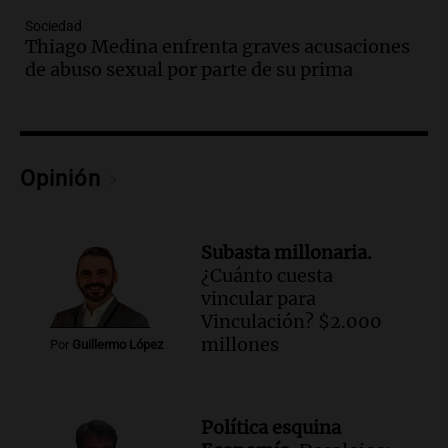
teléfono de Óscar González
Panorama Federal
Sociedad
Thiago Medina enfrenta graves acusaciones
Episodios
de abuso sexual por parte de su prima
Audio.
Solicitan quiebra de Lebron
Group en medio de una investigación
por estafa piramidal millonaria
Panorama Federal
Episodios
Opinión
Audio.
Detienen a pareja en Alderete por
venta de medicamentos controlados
mediante delivery
Subasta millonaria.
Panorama Federal
¿Cuánto cuesta
Episodios
vincular para
Audio.
El alzobispo García Cueva llama a
Vinculación? $2.000
la clase dirigente a abordar problemas
millones
Por
Guillermo López
económicos y sociales
Panorama Federal
Episodios
Política esquina
Audio.
La inflación en Buenos Aires