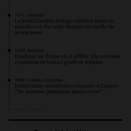
19:11
Sociedad
La joven Candela Arizaga testifica sobre su
relación con Facundo Moyano en medio de
acusaciones
19:09
Sociedad
Finalizan las lluvias en el AMBA: frío extremo
y mínimas de hasta 1 grado se esperan
19:08
Política y Economía
Industriales santafesinos cruzaron a Caputo:
"No resuelve problemas productivos"
19:05
Sociedad
La defensa de Facundo Moyano solicita
levantar las restricciones impuestas en su
caso