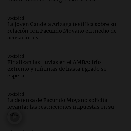
Episodios
Audio.
Padres presentes, pero
distraídos: ¿Qué pasa con un niño
Sociedad
cuando el padre mira mucho el teléfono?
La joven Candela Arizaga testifica sobre su
Educar entre todos
relación con Facundo Moyano en medio de
Episodios
acusaciones
Audio.
Presentan el innovador Parque
Tecnológico en Villa María con dos
Sociedad
edificios icónicos
Finalizan las lluvias en el AMBA: frío
Panorama Federal
extremo y mínimas de hasta 1 grado se
Episodios
esperan
Audio.
Polémica en el fútbol argentino:
árbitros bajo la lupa tras fallos
controvertidos
Sociedad
Panorama Federal
La defensa de Facundo Moyano solicita
Episodios
levantar las restricciones impuestas en su
caso
Audio.
El kirchnerismo no logra apoyo
para modificar proyecto de propiedad
privada en el Senado Nacional