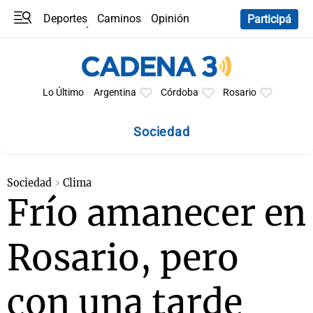
Deportes
Caminos
Opinión
Participá
Programas
Últimas coberturas
Últimas 24 h
En YouTube
Clima
Horóscopo
Lo Último
Argentina
Córdoba
Rosario
Sociedad
Sociedad
Clima
Frío amanecer en
Rosario, pero
con una tarde