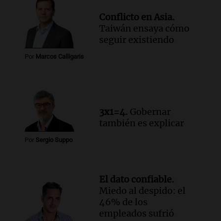
de Casa del Encuentro
Conflicto en Asia.
Panorama Federal
Taiwán ensaya cómo
Episodios
seguir existiendo
Audio.
Santa Fe reactivará 1.500
viviendas paralizadas tras el cierre de
Por
Marcos Calligaris
Procrear en la provincia
Panorama Federal
Episodios
3x1=4.
Gobernar
también es explicar
Por
Sergio Suppo
El dato confiable.
Miedo al despido: el
46% de los
empleados sufrió