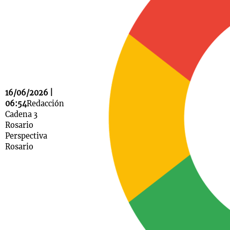
Notas
s
Notas
La Sole en
ial
Mundial 2026
Cadena 3
16/06/2026 |
06:54
Redacción
Cadena 3
Rosario
Perspectiva
Rosario