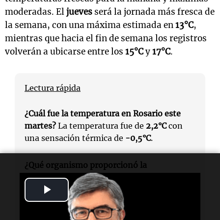
moderadas. El
jueves
será la jornada más fresca de
la semana, con una máxima estimada en
13°C
,
mientras que hacia el fin de semana los registros
volverán a ubicarse entre los
15°C
y
17°C
.
Lectura rápida
¿Cuál fue la temperatura en Rosario este
martes?
La temperatura fue de
2,2°C
con
una sensación térmica de
-0,5°C
.
¿Qué organismo proporcionó la
información meteorológica?
La
Play
información fue proporcionada por el
Servicio Meteorológico Nacional
.
Video