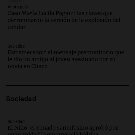
gran expo, con concurso de panificados
Ahora país
Caso María Lucila Pagani: las claves que
y actividades destacadas
derrumbaron la versión de la explosión del
Panorama Federal
celular
Episodios
Audio.
Detienen en Salta a abogado que
violó libertad condicional al ir al
Sociedad
Mundial de Atlanta
Estremecedor: el mensaje premonitorio que
Panorama Federal
le dio un amigo al joven asesinado por su
Episodios
novia en Chaco
Audio.
La UNC entregó más bicicletas a
estudiantes y proyecta duplicar el
programa de movilidad sustentable
Viva la Radio
Sociedad
Episodios
Audio.
Expertos advierten sobre posible
nevada en Mendoza este fin de semana
tras condiciones invernales
Sociedad
El Niño: el Senado santafesino aprobó por
Panorama Federal
unanimidad la emergencia hídrica