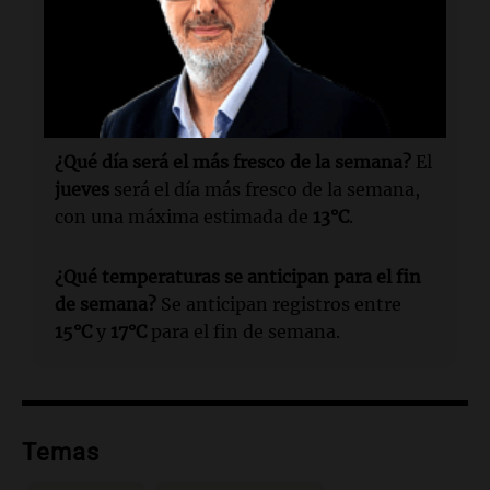
¿Cuándo se espera que la temperatura
máxima alcance los 17°C?
Se espera que la
temperatura máxima alcance los
17°C
a lo
largo de este martes.
¿Qué día será el más fresco de la semana?
El
jueves
será el día más fresco de la semana,
con una máxima estimada de
13°C
.
¿Qué temperaturas se anticipan para el fin
de semana?
Se anticipan registros entre
15°C
y
17°C
para el fin de semana.
Temas