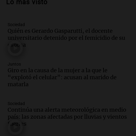
Lo más visto
ley de propiedad privada
Informados al regreso
Episodios
Sociedad
Audio.
Debate en el Senado y protesta
Quién es Gerardo Gasparutti, el docente
en Rosario contra la ley de Propiedad
universitario detenido por el femicidio de su
Privada.
esposa
Viva la Radio Rosario
Episodios
Audio.
Manifestación en Rosario contra
Juntos
la ley de Propiedad Privada debatida en
Giro en la causa de la mujer a la que le
el Senado.
“explotó el celular”: acusan al marido de
Viva la Radio Rosario
matarla
Episodios
Audio.
Luis Juez cuestionó la polémica
Sociedad
por la Ley de Tierras: "Construyeron un
Continúa una alerta meteorológica en medio
relato mentiroso"
país: las zonas afectadas por lluvias y vientos
Informados al regreso
fuertes
Episodios
Audio.
La Boulaille se prepara para su