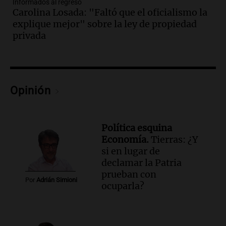
Informados al regreso
Panorama Federal
Carolina Losada: "Faltó que el oficialismo la
Episodios
explique mejor" sobre la ley de propiedad
Audio.
Estados Unidos advierte sobre
privada
contrato entre cooperativa argentina y
Huawei en Neuquén
Panorama Federal
Episodios
Opinión
Audio.
El vicegobernador de Salta resalta
la presencia de 70.000 bolivianos en la
provincia y su integración
Panorama Federal
Política esquina
Episodios
Economía.
Tierras: ¿Y
si en lugar de
Audio.
La amiga del Papa León XIV
declamar la Patria
recordó su paso por Perú: "Nos decía
prueban con
siempre: ''Difundan el milagro''"
Por
Adrián Simioni
ocuparla?
Viva la Radio
Episodios
Audio.
Santa Fe, segunda provincia con
más femicidios del país, según informe