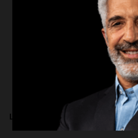
¿Por qué se realiza esta actividad?
Para cel
de la
Armada
y acercar su trabajo a la com
Temas
Armada Argentina
buques en Rosario
visita gratuita
Monumento Nacional a la Bande
Lo más visto