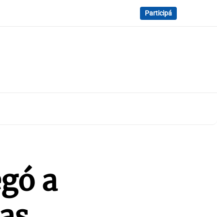
Participá
egó a
tas