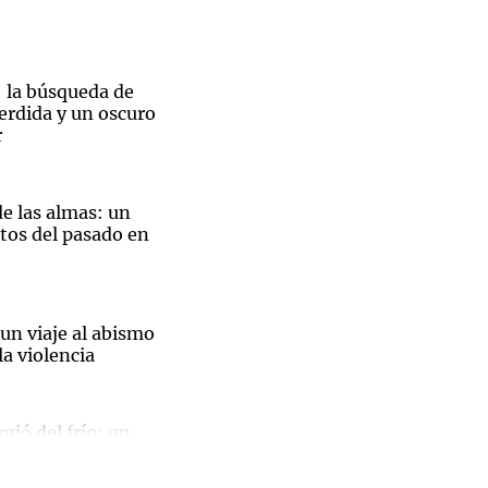
l: la búsqueda de
rdida y un oscuro
r
e las almas: un
etos del pasado en
un viaje al abismo
 la violencia
gió del frío: un
ren real
Pullaro