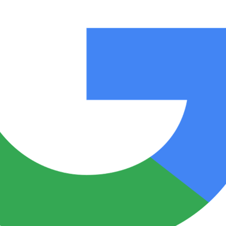
Notas
Notas
No
e en Cadena 3
El huracán de Arequito
Cadena 3 en