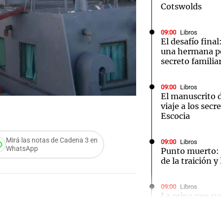
Cotswolds
09:00
Libros
El desafío fina
una hermana pe
secreto familia
09:00
Libros
El manuscrito d
viaje a los secr
Escocia
Mirá las notas de Cadena 3 en
09:00
Libros
WhatsApp
Punto muerto: 
de la traición y
09:00
Libros
La reina que sur
misterio en el t
Audio.