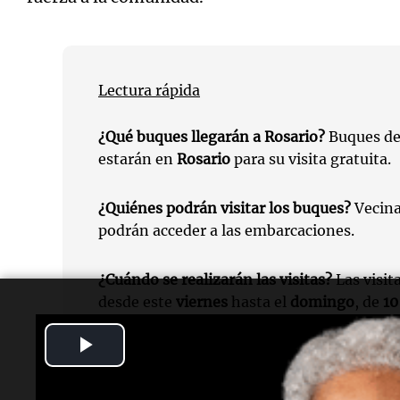
Lectura rápida
¿Qué buques llegarán a Rosario?
Buques de
estarán en
Rosario
para su visita gratuita.
¿Quiénes podrán visitar los buques?
Vecina
podrán acceder a las embarcaciones.
¿Cuándo se realizarán las visitas?
Las visit
desde este
viernes
hasta el
domingo
, de
10
Play
¿Dónde estarán apostados los buques?
Fren
urbana
“La Pelota”
, junto al
Monumento Na
Video