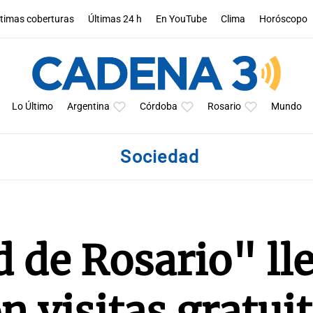
ltimas coberturas
Últimas 24 h
En YouTube
Clima
Horóscopo
Lo Último
Argentina
Córdoba
Rosario
Mundo
Sociedad
 de Rosario" ll
n visitas gratui