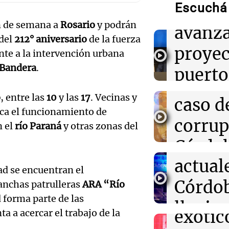
Escuchá 
irá a C
08:56
Radioinforme 
Audio.
Pullaro irá a C
in de semana a
Rosario
y podrán
avanza
el proyecto de
Detien
 del
212° aniversario
de la fuerza
en Rosario
proyec
nte a la intervención urbana
comisa
 Bandera
.
08:55
Visita del pap
puerto
La pizzería más
Federa
Córdoba homen
en Ros
o
, entre las
10
y las
17
. Vecinas y
con una pizza e
Audio.
caso d
rostro
rca el funcionamiento de
Noticias Ro
Condi
corrup
Episodios
n el
río Paraná
y otras zonas del
Audio.
08:49
Radioinforme 
climát
Córdob
"No podía denu
Exposi
compatriota": e
actual
otros
Consulado tras
ad se encuentran el
solida
Micaela en Bras
Córdo
implic
lanchas patrulleras
ARA “Río
vehícu
d forma parte de las
lluvias
Panorama F
Audio.
exótic
ta a acercar el trabajo de la
Episodios