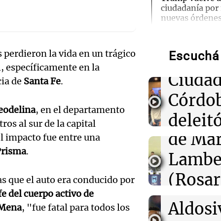
ciudadanía por
Ensam
nuevas órdenes
Munici
01:31
Ciencia
perdieron la vida en un trágico
Descubren vida
Escuchá 
Músic
cuerpo de Ötzi,
4, específicamente en la
hielo de 5.300 
Audio.
Ciudad
cia de
Santa Fe
.
de
Córdo
00:55
Mundo
China se prepar
eodelina
, en el departamento
Califi
deleitó
Dolphin; cierra
s al sur de la capital
actividades turí
de Mar
oyente
l impacto fue entre una
provincias
Audio.
Prisma
.
Lambe
radio 
de Ros
00:32
Clima
Clima en Salta:
(Rosar
tango
s que el auto era conducido por
tiempo este sá
Centra
fe del cuerpo activo de
Central
Amamos Arg
Audio.
Aldosi
 Mena
, "fue fatal para todos los
Episodios
00:27
Clima
Aldosi
Clima en Tucu