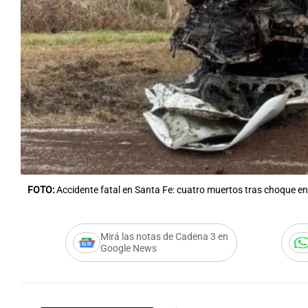
FOTO:
Accidente fatal en Santa Fe: cuatro muertos tras choque en
Mirá las notas de Cadena 3 en
Google News