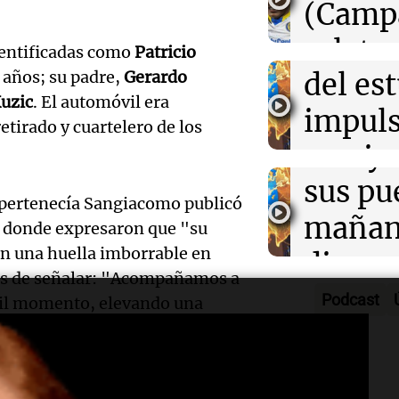
desarr
(Camp
el tiempo este 
Deportes Ro
Audio.
urbano
relato
Episodios
dentificadas como
Patricio
exposi
del es
 años; su padre,
Gerardo
Greco
uzic
. El automóvil era
la rura
impuls
Deportes Ro
etirado y cuartelero de los
Episodios
Audio.
Bulaya
crecim
María 
sus pu
Villa 
e pertenecía Sangiacomo publicó
nuevo
mañan
Panorama F
 donde expresaron que "su
Episodios
n una huella imborrable en
edifici
divers
Audio.
s de señalar: "Acompañamos a
proyec
activi
Podcast
ícil momento, elevando una
Rosari
casa d
sorpre
Centra
estudi
Panorama F
Aldosi
n lamentaron la noticia y
Episodios