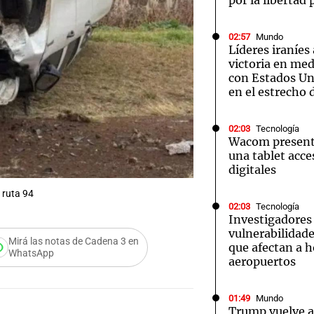
por la libertad 
02:57
Mundo
Líderes iraníes
victoria en med
con Estados Uni
en el estrecho
02:03
Tecnología
Wacom presenta
una tablet acces
digitales
 ruta 94
02:03
Tecnología
Investigadores
vulnerabilidade
Mirá las notas de Cadena 3 en
que afectan a h
WhatsApp
aeropuertos
01:49
Mundo
Audio.
Trump vuelve a 