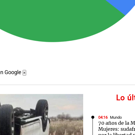
en Google
×
Lo ú
04:16
Mundo
70 años de la M
Mujeres: sudaf