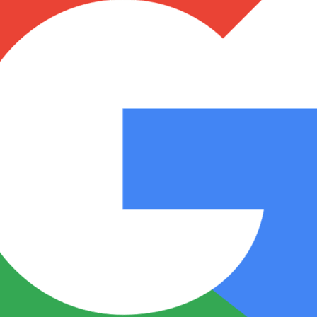
Notas
Notas
No
e en Cadena 3
El huracán de Arequito
Cadena 3 en