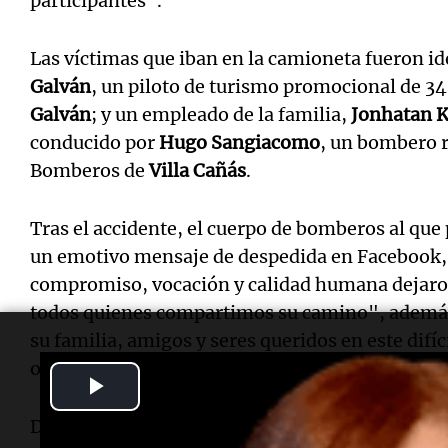
participantes".
Las víctimas que iban en la camioneta fueron i
Galván
, un piloto de turismo promocional de 34
Galván
; y un empleado de la familia,
Jonhatan K
conducido por
Hugo Sangiacomo
, un bombero r
Bomberos de
Villa Cañás
.
Tras el accidente, el cuerpo de bomberos al qu
un emotivo mensaje de despedida en Facebook,
compromiso, vocación y calidad humana dejaro
todos quienes compartimos su camino", ademá
su familia, amigos y seres queridos en este dif
oración en su memoria".
Play
Desde el equipo de Turismo promocional tambié
Video