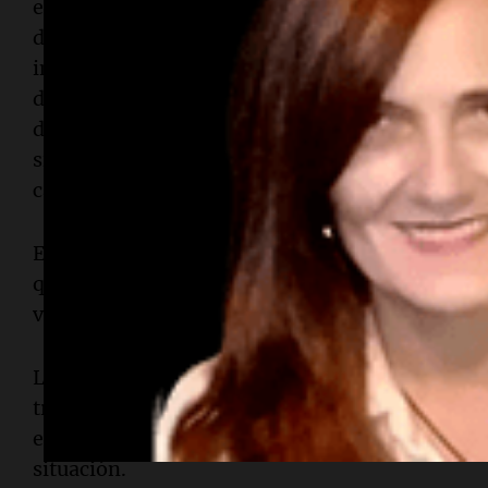
enviaron sus condolencias a la familia median
destacaron que "Patricio fue parte de nuestra c
imborrable por su pasión, compromiso y calidad
de Gerardo y su acompañante, genera una enorme
del automovilismo", añadiendo que "Patricio 
siempre en nuestros recuerdos, formando parte 
categoría y de cada uno de quienes compartiero
El accidente se produjo el viernes, en medio de 
que complicaban la visibilidad y el estado de la 
vial santafesino.
Las causas exactas del choque aún están bajo inv
trabajan para reconstruir la mecánica del impa
efectivos policiales de diversas áreas acudieron a
situación.