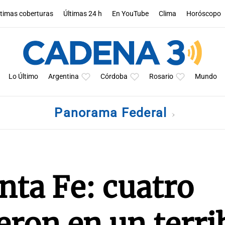
ltimas coberturas
Últimas 24 h
En YouTube
Clima
Horóscopo
Lo Último
Argentina
Córdoba
Rosario
Mundo
Panorama Federal
nta Fe: cuatro
ron en un terri