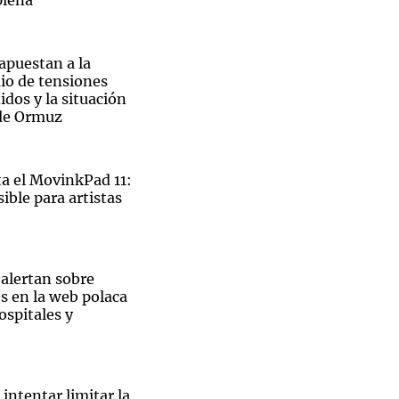
plena
 apuestan a la
io de tensiones
dos y la situación
 de Ormuz
 el MovinkPad 11:
ible para artistas
 alertan sobre
s en la web polaca
ospitales y
El
intentar limitar la