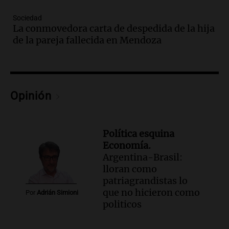
Viva la Radio Rosario
Sociedad
Episodios
La conmovedora carta de despedida de la hija
Audio.
Cierre del Paso Internacional
de la pareja fallecida en Mendoza
Cristo Redentor por acumulación de
nieve se extiende a 22 días
Panorama Federal
Episodios
Opinión
Audio.
Estudiantes de Italia realizan
prácticas docentes en Córdoba para
enriquecer su formación educativa
Panorama Federal
Política esquina
Episodios
Economía.
Argentina-Brasil:
Audio.
La Universidad de Milán y su
lloran como
colaboración con la municipalidad para
patriagrandistas lo
la educación y parques
que no hicieron como
Panorama Federal
Por
Adrián Simioni
politicos
Episodios
Audio.
El papamóvil de Juan Pablo II