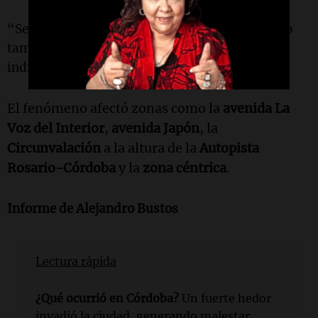
“Se han tomado muestras, no solo del aire, sino
también del sólido que se estaba quemando”,
indicó el director.
El fenómeno afectó zonas como la
avenida La
Voz del Interior
,
avenida Japón
, la
Circunvalación
a la altura de la
Autopista
Rosario-Córdoba
y la
zona céntrica
.
Informe de Alejandro Bustos
Lectura rápida
¿Qué ocurrió en Córdoba?
Un fuerte hedor
invadió la ciudad, generando malestar