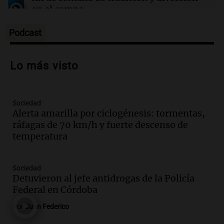
dolorosos
en el campo
Panorama Federal
Episodios
Podcast
Audio.
Preparativos para la feria en La
Bulalle, Córdoba: actividades y horarios
Lo más visto
de apertura
Panorama Federal
Episodios
Sociedad
Audio.
Río Gallegos enfrenta secuelas de
Alerta amarilla por ciclogénesis: tormentas,
lluvias, senadores manifiestan
ráfagas de 70 km/h y fuerte descenso de
oposición a ley de tierras
temperatura
Panorama Federal
Episodios
Audio.
Mendoza celebra la apertura del
Sociedad
centro de esquí Penitentes Park tras
Detuvieron al jefe antidrogas de la Policía
siete años de cierre por falta de nieve
Federal en Córdoba
Panorama Federal
Por
Juan Federico
Episodios