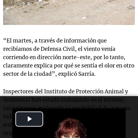
“El martes, a través de información que
recibíamos de Defensa Civil, el viento venía
corriendo en dirección norte-este, por lo tanto,
claramente explica por qué se sentía el olor en otro
sector de la ciudad”, explicó Sarría.
Inspectores del Instituto de Protección Animal y
Ambiental han estado trabajando en el terreno,
inicialmente evaluando la posibilidad de que una
industria fuera la causa del problema. Sin
Play
embargo, se ha identificado el basural como el
Video
origen del mal olor.