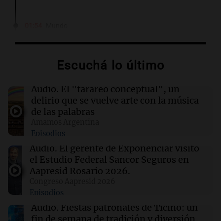
01:54
Mundo
Fallecen dos soldados israelíes en Líbano,
marcando el primer incidente mortal desde
junio
Escuchá lo último
01:37
Mundo
Audio.
El "tarareo conceptual", un
Trump señala a Canadá por incendios
delirio que se vuelve arte con la música
forestales, pero los científicos advierten sobre
de las palabras
el cambio climático
Amamos Argentina
Episodios
01:30
Ciencia
Audio.
El gerente de Exponenciar visitó
Un tratamiento con THC elimina las pesadillas
el Estudio Federal Sancor Seguros en
en pacientes con PTSD, según un estudio
Aapresid Rosario 2026.
Congreso Aapresid 2026
Episodios
01:29
Ciencia
Contaminación del aire podría agravar la
Audio.
Fiestas patronales de Ticino: un
artritis reumatoide y provocar brotes
fin de semana de tradición y diversión