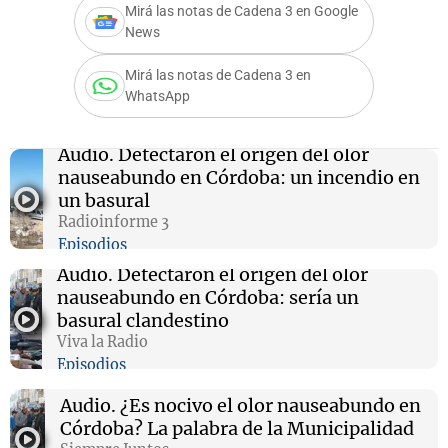
Mirá las notas de Cadena 3 en Google
News
Mirá las notas de Cadena 3 en
Notas
WhatsApp
s
Notas
La Sole en
Audio.
Detectaron el origen del olor
ial
Mundial 2026
Cadena 3
nauseabundo en Córdoba: un incendio en
un basural
Radioinforme 3
Episodios
Audio.
Detectaron el origen del olor
nauseabundo en Córdoba: sería un
basural clandestino
Viva la Radio
Episodios
Audio.
¿Es nocivo el olor nauseabundo en
Córdoba? La palabra de la Municipalidad