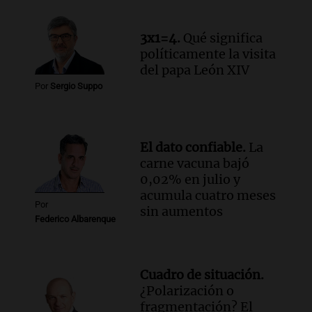
revive con la visita de León XIV y una
historia nacida en Córdoba
Viva la Radio
3x1=4.
Qué significa
Episodios
políticamente la visita
Audio.
Monseñor Fenoy celebra la visita
del papa León XIV
de León XIV a Argentina y reflexiona
Por
Sergio Suppo
sobre su impacto espiritual
Panorama Federal
Episodios
El dato confiable.
La
Audio.
El ministro de Economía de Santa
carne vacuna bajó
Fe relativiza el impacto del fallo sobre
0,02% en julio y
jubilaciones en la provincia
acumula cuatro meses
Panorama Federal
Por
sin aumentos
Episodios
Federico Albarenque
Cuadro de situación.
¿Polarización o
fragmentación? El