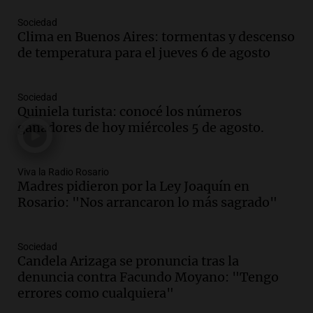
Episodios
Sociedad
Audio.
Perito Moreno recibe la Copa
Clima en Buenos Aires: tormentas y descenso
Mundial de Natación de Invierno con
de temperatura para el jueves 6 de agosto
récords y atletas de 20 países
Amamos Argentina
Episodios
Sociedad
Audio.
Conductor imputado por
Quiniela turista: conocé los números
accidente fatal en San Luis dejó tres
ganadores de hoy miércoles 5 de agosto.
jóvenes muertos y un herido grave
Panorama Federal
Episodios
Viva la Radio Rosario
Madres pidieron por la Ley Joaquín en
Audio.
Historiador de la UBA celebró la
Rosario: "Nos arrancaron lo más sagrado"
marcha atrás en la Ley de Tierras:
“Frenamos un saqueo de recursos”
Amamos Argentina
Sociedad
Episodios
Candela Arizaga se pronuncia tras la
Audio.
Ahyre estuvo en el Estudio
denuncia contra Facundo Moyano: "Tengo
Federal Sancor Seguros y adelantó su
errores como cualquiera"
nuevo tema a Cadena 3 Rosario.