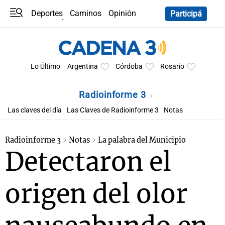
Deportes
Caminos
Opinión
Participá
Programas
Últimas coberturas
Últimas 24 h
En YouTube
Clima
Horóscopo
Lo Último
Argentina
Córdoba
Rosario
Radioinforme 3
Las claves del día
Las Claves de Radioinforme 3
Notas
Radioinforme 3
Notas
La palabra del Municipio
Detectaron el
origen del olor