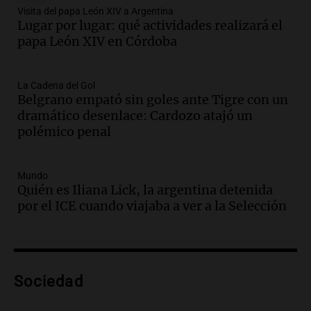
Audio.
Madres en Rosario piden por la
Visita del papa León XIV a Argentina
Lugar por lugar: qué actividades realizará el
ley Joaquín.
papa León XIV en Córdoba
Viva la Radio Rosario
Episodios
Audio.
Juan Pedro Colombo, rematador
La Cadena del Gol
Belgrano empató sin goles ante Tigre con un
de hacienda: “Las tecnologías no
dramático desenlace: Cardozo atajó un
reemplazan el contacto con la gente”
polémico penal
La Argentina, hoy
Episodios
Audio.
Un trabajador herido tras caer a
Mundo
Quién es Iliana Lick, la argentina detenida
un pozo de 17 metros en Nueva Córdoba
por el ICE cuando viajaba a ver a la Selección
Panorama Federal
Episodios
Audio.
Lanzamiento del Tigo 7 CSH: el
nuevo híbrido enchufable de Chery llega
Sociedad
al mercado argentino
Panorama Federal