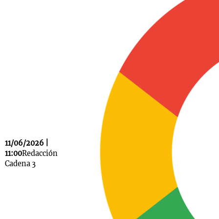
Notas
s
Notas
La Sole en
ial
Mundial 2026
Cadena 3
11/06/2026 |
11:00
Redacción
Cadena 3