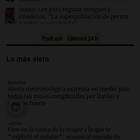
Episodios
Clima en Córdoba: cómo seguirá el tiempo
este jueves 6 de agosto
Audio.
Ley para regular refugios y
criaderos: "La superpoblación de perros
y gatos es gravísima"
Noticias Rosario
Episodios
Podcast
Últimas 24 h
Audio.
El 79% de empleados se
autocensura en redes sociales por temor
Lo más visto
a represalias laborales
Noticias
Episodios
Sociedad
Audio.
Del semáforo a la universidad: la
Alerta meteorológica extrema en medio país:
conmovedora historia de "El Duende" y
todas las zonas complicadas por lluvias y
su hija violinista
vientos fuerte
La Mesa de Café
Episodios
Audio.
La pizzería más antigua de
Juntos
Córdoba homenajeó a León XIV con una
Giro en la causa de la mujer a la que le
pizza esculpida con su rostro
“explotó el celular”: acusan al marido de