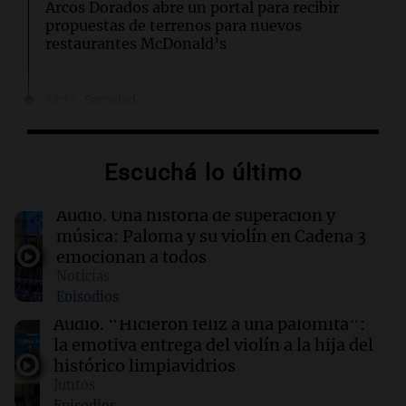
Arcos Dorados abre un portal para recibir
propuestas de terrenos para nuevos
restaurantes McDonald’s
12:11
Sociedad
Quiniela la primera de la mañana: conocé los
números ganadores de hoy jueves 6 de
agosto.
Escuchá lo último
12:11
Clima
Audio.
Una historia de superación y
Clima en Rosario: cómo seguirá el tiempo este
música: Paloma y su violín en Cadena 3
jueves 6 de agosto
emocionan a todos
Noticias
Episodios
12:06
Clima
Clima en CABA: cómo seguirá el tiempo este
Audio.
“Hicieron feliz a una palomita”:
jueves 6 de agosto
la emotiva entrega del violín a la hija del
histórico limpiavidrios
Juntos
12:00
Clima