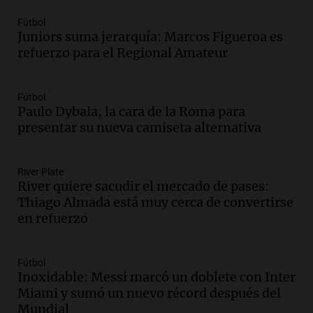
Audio.
El Vaticano expresa su apoyo a
madres buscadoras en México en medio
Fútbol
de crisis de desapariciones
Juniors suma jerarquía: Marcos Figueroa es
refuerzo para el Regional Amateur
Panorama Federal
Episodios
Audio.
Tormentas y vientos intensos
Fútbol
afectan Santa Fe: recomendaciones para
Paulo Dybala, la cara de la Roma para
los vecinos
presentar su nueva camiseta alternativa
Noticias
Episodios
Audio.
Ráfagas de viento fuertes
River Plate
River quiere sacudir el mercado de pases:
generan inconvenientes en Córdoba: un
Thiago Almada está muy cerca de convertirse
árbol obstaculiza avenidas
en refuerzo
Noticias
Episodios
Audio.
A 13 años de Salta 2141,
Fútbol
familiares mantienen vivo el reclamo de
Inoxidable: Messi marcó un doblete con Inter
memoria y justicia
Miami y sumó un nuevo récord después del
Noticias Rosario
Mundial