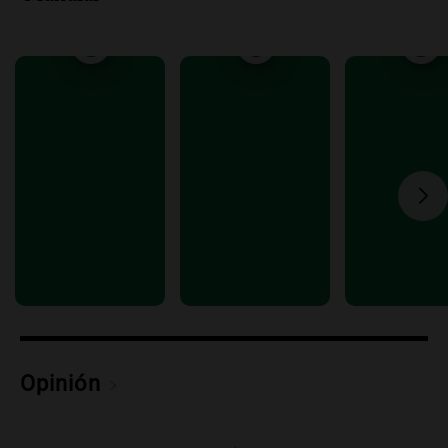
Episodios
Audio.
Los trabajadores de la Unión
Obrera Metalúrgica advierten sobre
pérdida de empleos en la industria
metalúrgica
Panorama Federal
Episodios
Audio.
El Senado debate proyecto de
propiedad privada sin capítulo de tierras
desde las 14 horas
Panorama Federal
Episodios
Audio.
Giro en la causa de la mujer a la
que le “explotó el celular”: acusan al
marido de matarla
Juntos
Episodios
Opinión