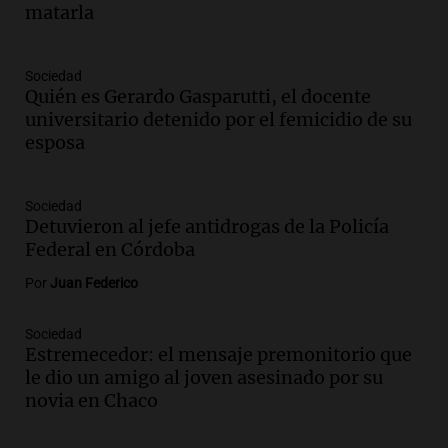
Radioinforme 3
matarla
Episodios
Audio.
Cadena 3 presentó su nuevo
Sociedad
Estudio Urbano: recorrerá los barrios de
Quién es Gerardo Gasparutti, el docente
Córdoba
universitario detenido por el femicidio de su
Juntos
esposa
Episodios
Audio.
Cadena 3 anunció sus próximas
coberturas y presentó un nuevo estudio
Sociedad
Detuvieron al jefe antidrogas de la Policía
urbano móvil
Federal en Córdoba
Juntos
Episodios
Por
Juan Federico
Audio.
A 13 años de Salta 2141,
familiares mantienen vivo el reclamo de
Sociedad
memoria y justicia
Estremecedor: el mensaje premonitorio que
Noticias Rosario
le dio un amigo al joven asesinado por su
Episodios
novia en Chaco
Audio.
Trasladaron a Cantero a una
cárcel federal de máxima seguridad: