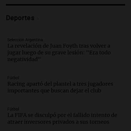
"Buscamos evitar que dirija delitos"
Noticias Rosario
Deportes
Episodios
Audio.
Senado debatirá proyecto de
propiedad privada sin controvertido
Selección Argentina
capítulo de tierras hoy a las 14 horas
La revelación de Juan Foyth tras volver a
Noticias
jugar luego de su grave lesión: "Era todo
Episodios
negatividad"
Audio.
Asesinan a influencer mexicano
César Gastelum durante transmisión en
vivo en Culiacán, Sinaloa
Fútbol
Panorama Federal
Racing apartó del plantel a tres jugadores
Episodios
importantes que buscan dejar el club
Audio.
Detienen al esposo de mujer que
falleció tras supuesta explosión de
Fútbol
celular en Córdoba
La FIFA se disculpó por el fallido intento de
Noticias
atraer inversores privados a sus torneos
Episodios