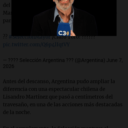
del área y el árbitro sancionó penal. Lautaro
Martínez se hizo cargo de la ejecución y no falló
para establecer el 1-0.
??
#SelecciónMayor
¡Claro Toro! ??????
pic.twitter.com/Q6p4lIqtVY
— ???? Selección Argentina ??? (@Argentina)
June 7,
2026
Antes del descanso, Argentina pudo ampliar la
diferencia con una espectacular chilena de
Lisandro Martínez que pasó a centímetros del
travesaño, en una de las acciones más destacadas
de la noche.