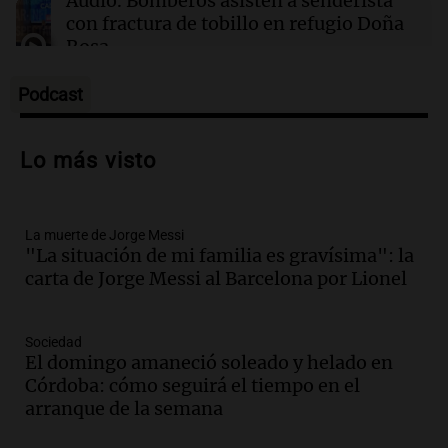
Audio.
Bomberos asisten a senderista
Pakistán refuerza la defensa con Arabia Saudí
con fractura de tobillo en refugio Doña
y Turquía en un acuerdo histórico
Rosa
Panorama Federal
Episodios
Podcast
Audio.
Amaycha del Valle avanza en
investigación internacional sobre asma
Lo más visto
con nueva tecnología médica
Panorama Federal
Episodios
La muerte de Jorge Messi
Audio.
Suspenden descuento en SUBE y
"La situación de mi familia es gravísima": la
aumentan tarifas del SUBTE en Buenos
carta de Jorge Messi al Barcelona por Lionel
Aires desde agosto
Panorama Federal
Episodios
Sociedad
Audio.
Kicillof critica la desregulación
El domingo amaneció soleado y helado en
financiera y el aumento de la morosidad
Córdoba: cómo seguirá el tiempo en el
en Buenos Aires
arranque de la semana
Panorama Federal