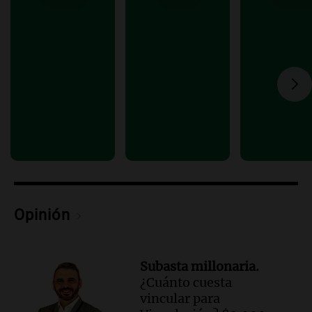
Audio.
Tragedia en Mendoza: un muerto
y cinco heridos tras caer dos autos desde
un puente
Una mañana para todos
Episodios
Audio.
Messi llegará esta noche a
Rosario para acompañar a su familia
tras la muerte de su papá
Una mañana para todos
Episodios
Audio.
Ley de Propiedad Privada: el revés
en el Congreso expuso una debilidad
comunicacional del Gobierno
Opinión
Una mañana para todos
Episodios
Subasta millonaria.
¿Cuánto cuesta
vincular para