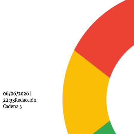
Notas
s
Notas
La Sole en
ial
Mundial 2026
Cadena 3
06/06/2026 |
22:33
Redacción
Cadena 3