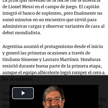
La principal novedad de la noche fue la ausencia
de Lionel Messi en el campo de juego. El capitán
integró el banco de suplentes, pero finalmente no
sumó minutos en un encuentro que sirvió para
administrar cargas y observar variantes de cara al
debut mundialista.
Argentina asumió el protagonismo desde el inicio
y generó las primeras ocasiones a través de
Giuliano Simeone y Lautaro Martínez. Honduras
resistió durante buena parte de la primera etapa,
aunque el equipo albiceleste logró romper el cero a
los 36 minutos.
Play
La jugada se originó tras un potente remate de
Giovani Lo Celso que se estrelló en el travesaño. En
Video
el rebote, Nicolás Tagliafico fue derribado dentro