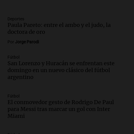
Panorama Federal
Episodios
Audio.
Una mujer de 40 años muere en
Deportes
Paula Pareto: entre el ambo y el judo, la
un accidente en la Ruta 321 cerca de
doctora de oro
García Fernández
Panorama Federal
Por
Jorge Parodi
Episodios
Audio.
El Tesoro Nacional captura 12
Fútbol
billones de pesos y genera excedente de
San Lorenzo y Huracán se enfrentan este
liquidez de 4 billones
domingo en un nuevo clásico del fútbol
Panorama Federal
argentino
Episodios
Audio.
La lección del Titanic y la
Fútbol
humildad en tiempos de tormenta
El conmovedor gesto de Rodrigo De Paul
según San Ignacio de Loyola
para Messi tras marcar un gol con Inter
Panorama Federal
Miami
Episodios
Audio.
Tormentas y filtraciones: "El
agua entra por donde menos