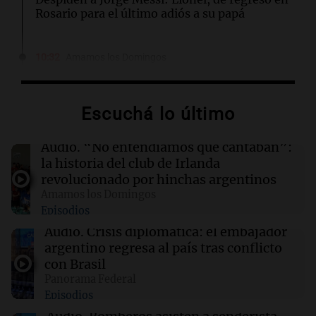
Rosario para el último adiós a su papá
10:32
Amamos los Domingos
Paula Pareto: entre el ambo y el judo, la
doctora de oro
Por
Jorge Parodi
Escuchá lo último
09:43
Sociedad
Audio.
“No entendíamos qué cantaban”:
Cristo Redentor: Avanza la reapertura del
la historia del club de Irlanda
paso tras el temporal en Mendoza este
revolucionado por hinchas argentinos
domingo
Amamos los Domingos
Episodios
09:37
Fútbol
Audio.
Crisis diplomática: el embajador
San Lorenzo y Huracán se enfrentan este
argentino regresa al país tras conflicto
domingo en un nuevo clásico del fútbol
con Brasil
argentino
Panorama Federal
Episodios
09:26
Mundo