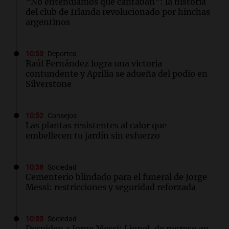
“No entendíamos qué cantaban”: la historia
del club de Irlanda revolucionado por hinchas
argentinos
10:53
Deportes
Raúl Fernández logra una victoria
contundente y Aprilia se adueña del podio en
Silverstone
10:52
Consejos
Las plantas resistentes al calor que
embellecen tu jardín sin esfuerzo
10:38
Sociedad
Cementerio blindado para el funeral de Jorge
Messi: restricciones y seguridad reforzada
10:33
Sociedad
Despiden a Jorge Messi: Lionel, de regreso en