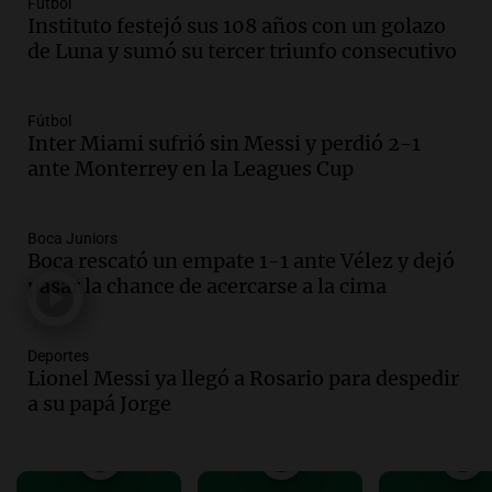
Fútbol
imaginamos"
Instituto festejó sus 108 años con un golazo
de Luna y sumó su tercer triunfo consecutivo
Una Mañana para todos Rosario
Episodios
Audio.
Nahuel Pennisi y la huella de
Fútbol
Mercedes Sosa: "La emoción es el filtro
Inter Miami sufrió sin Messi y perdió 2-1
máximo".
ante Monterrey en la Leagues Cup
Una Mañana para todos Rosario
Episodios
Boca Juniors
Audio.
Orellana Lucca celebró su peña
Boca rescató un empate 1-1 ante Vélez y dejó
de folclore en Córdoba
pasar la chance de acercarse a la cima
Tarde y Media
Episodios
Deportes
Audio.
Trágico accidente en Mendoza:
Lionel Messi ya llegó a Rosario para despedir
un muerto y varios heridos tras caída de
a su papá Jorge
vehículos desde un puente
Panorama Federal
Episodios