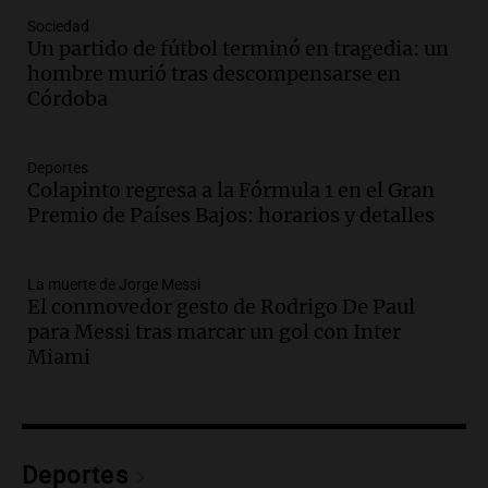
Episodios
Sociedad
Audio.
La UNT evalúa apelación ante la
Un partido de fútbol terminó en tragedia: un
Corte Suprema tras fallo que aparta a
hombre murió tras descompensarse en
Pagani como rector
Córdoba
Panorama Federal
Episodios
Audio.
El cardenal Ángel Rossi advirtió
Deportes
Colapinto regresa a la Fórmula 1 en el Gran
que la justicia social viene siendo
Premio de Países Bajos: horarios y detalles
“despreciada y burlada”
Santa Misa
Episodios
La muerte de Jorge Messi
Audio.
La Bulaya se prepara para el cierre
El conmovedor gesto de Rodrigo De Paul
de su gran muestra anual con la
para Messi tras marcar un gol con Inter
participación de miles de visitantes
Miami
Panorama Federal
Episodios
Audio.
El Senado de Santa Fe aprueba
Ley de Emergencia Hídrica ante el
Deportes
fenómeno del Niño