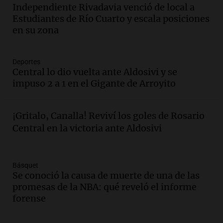
la Bulaya abrirá sus puertas mañana con
Independiente Rivadavia venció de local a
diversas actividades y sorpresas
Estudiantes de Río Cuarto y escala posiciones
Panorama Federal
en su zona
Episodios
Audio.
Villa María presenta nuevos
edificios y proyecta una casa del
Deportes
Central lo dio vuelta ante Aldosivi y se
estudiante con 48 municipios
impuso 2 a 1 en el Gigante de Arroyito
involucrados
Panorama Federal
Episodios
Audio.
1° gol de Rosario Central a
¡Gritalo, Canalla! Reviví los goles de Rosario
Aldosivi (Zalazar en contra) - relato
Central en la victoria ante Aldosivi
Gato Greco
Deportes Rosario
Episodios
Básquet
Audio.
Mañana inicia la gran exposición
Se conoció la causa de muerte de una de las
en la Sociedad Rural de Bulaya con
promesas de la NBA: qué reveló el informe
actividades para toda la familia
forense
Panorama Federal
Episodios