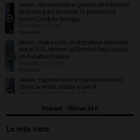
provincias están afectadas este sábado
Audio.
Rechazaron el pedido de Facundo
Moyano para levantar la perimetral
sobre Candela Arizaga
06:05
Cadena 3 Mundo
Panorama Federal
Todd Blanche fue confirmado como secretario
Episodios
de Justicia de Trump en una ajustada votación
Audio.
Iliana Lick, la argentina detenida
por el ICE, obtuvo la libertad bajo fianza
00:32
Clima
en Estados Unidos
Clima en Salta: cómo estará el tiempo este
Buen día, Argentina
sábado 8 de agosto
Episodios
Audio.
Jugueterías en transformación:
crece la venta online y cae el
movimiento en los locales
Buen día, Argentina
Episodios
Podcast
Últimas 24 h
Audio.
Por qué nos cuesta decir que no y
qué consecuencias tiene ceder siempre
Lo más visto
Buen día, Argentina