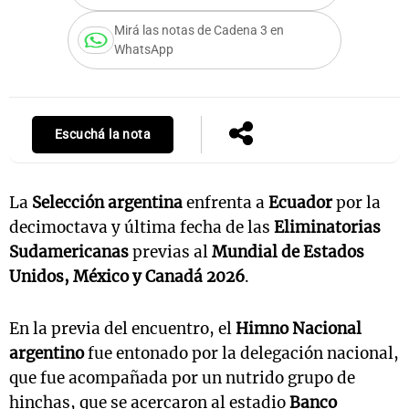
Mirá las notas de Cadena 3 en
WhatsApp
Notas
s
Notas
La Sole en
Escuchá la nota
ial
Mundial 2026
Cadena 3
La
Selección argentina
enfrenta a
Ecuador
por la
decimoctava y última fecha de las
Eliminatorias
Sudamericanas
previas al
Mundial de Estados
Unidos, México y Canadá 2026
.
En la previa del encuentro, el
Himno Nacional
argentino
fue entonado por la delegación nacional,
que fue acompañada por un nutrido grupo de
hinchas, que se acercaron al estadio
Banco