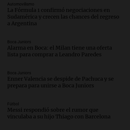
Automovilismo
Audio.
Villa María presenta nuevos
La Fórmula 1 confirmó negociaciones en
edificios y una casa del estudiante para
Sudamérica y crecen las chances del regreso
jóvenes de la región
a Argentina
Panorama Federal
Episodios
Audio.
Recomendaciones de vino
Boca Juniors
Alarma en Boca: el Milan tiene una oferta
bonarda para disfrutar el fin de semana
lista para comprar a Leandro Paredes
en Mendoza
Panorama Federal
Episodios
Boca Juniors
Audio.
Preparativos finales para la gran
Enner Valencia se despide de Pachuca y se
exposición en la sociedad rural de
prepara para unirse a Boca Juniors
Bulaya este sábado
Panorama Federal
Episodios
Fútbol
Messi respondió sobre el rumor que
Audio.
Denuncias por represión en el
vinculaba a su hijo Thiago con Barcelona
Congreso y evacuación por derrame de
oxígeno en Montecastro