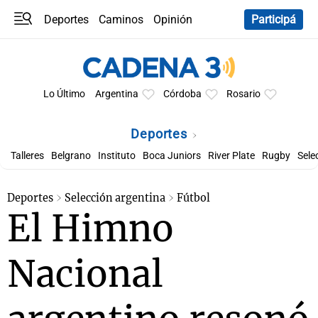
Deportes
Caminos
Opinión
Participá
Programas
Últimas coberturas
Últimas 24 h
En YouTube
Clima
Horóscopo
Lo Último
Argentina
Córdoba
Rosario
Deportes
Talleres
Belgrano
Instituto
Boca Juniors
River Plate
Rugby
Sele
Deportes
Selección argentina
Fútbol
El Himno
Nacional