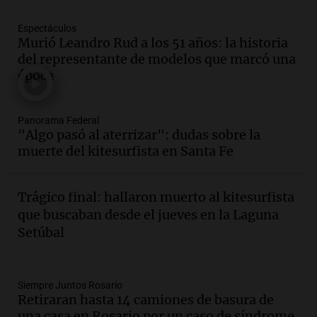
Episodios
Espectáculos
Audio.
Se acerca el Campeonato
Murió Leandro Rud a los 51 años: la historia
Argentino del Alfajor en el Estadio de
del representante de modelos que marcó una
Ferro este fin de semana
época
Panorama Federal
Episodios
Audio.
El evento más federal del año
Panorama Federal
reunirá a más de 80 expositores con
"Algo pasó al aterrizar": dudas sobre la
sabores únicos
muerte del kitesurfista en Santa Fe
Panorama Federal
Episodios
Trágico final: hallaron muerto al kitesurfista
Audio.
Mariano Moreno: pasiones
que buscaban desde el jueves en la Laguna
intensas y su legado en la revolución
Setúbal
argentina
Panorama Federal
Episodios
Audio.
El Ensamble Municipal de Música
Siempre Juntos Rosario
Retiraran hasta 14 camiones de basura de
Ciudadana de Córdoba deleitó a los
una casa en Rosario por un caso de síndrome