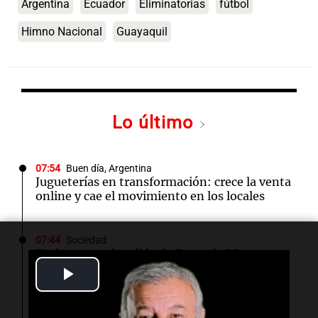
Argentina
Ecuador
Eliminatorias
fútbol
Himno Nacional
Guayaquil
Lo último
07:54
Buen día, Argentina
Jugueterías en transformación: crece la venta
online y cae el movimiento en los locales
07:44
Sociedad
Rechazaron el pedido de Facundo Moyano
para levantar la perimetral sobre Candela
Play
Arizaga
Video