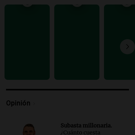
Panorama Federal
Episodios
Audio.
Río Gallegos reporta frío extremo
y llega avión para escuelas de la décima
brigada aérea
Panorama Federal
Episodios
Opinión
Subasta millonaria.
¿Cuánto cuesta