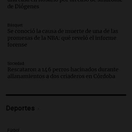
oyentes de la radio a puro tango
de Diógenes
Amamos Argentina
Episodios
Audio.
Boletín de Calificaciones de
Básquet
Marcelo Lamberti (Rosario Central 2 - 1
Se conoció la causa de muerte de una de las
Aldosivi)
promesas de la NBA: qué reveló el informe
Deportes Rosario
forense
Episodios
Audio.
2° gol de Rosario Central a
Sociedad
Aldosivi (Campaz) - relato Gato Greco
Rescataron a 146 perros hacinados durante
Deportes Rosario
allanamientos a dos criaderos en Córdoba
Episodios
Audio.
Nuevo desarrollo urbano y casa
del estudiante impulsan el crecimiento
en Villa María
Deportes
Panorama Federal
Episodios
Audio.
La gran exposición de la rural de
Fútbol