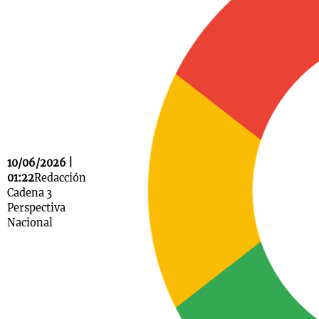
Notas
s
Notas
La Sole en
ial
Mundial 2026
Cadena 3
10/06/2026 |
01:22
Redacción
Cadena 3
Perspectiva
Nacional