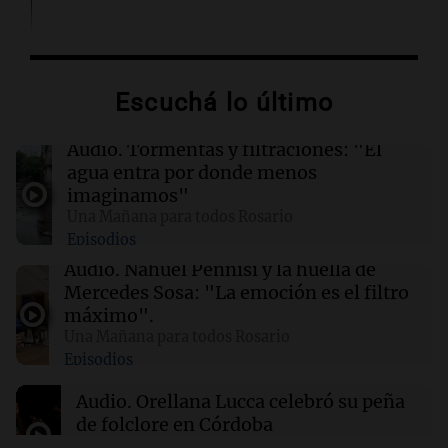
04:19
Mundo
Incendios forestales en Indonesia: se
intensifican las llamas en el Parque Nacional
Escuchá lo último
Bromo Tengger Semeru
Audio.
Tormentas y filtraciones: "El
03:26
Mundo
agua entra por donde menos
Chipre iniciará suministro de gas natural a
imaginamos"
Europa en marzo de 2028, según su ministro
Una Mañana para todos Rosario
de Energía
Episodios
Audio.
Nahuel Pennisi y la huella de
02:13
Mundo
Mercedes Sosa: "La emoción es el filtro
Más de 1.300 vuelos cancelados en Shanghái
máximo".
ante la llegada del tifón Dolphin
Una Mañana para todos Rosario
Episodios
02:03
Tecnología
Audio.
Orellana Lucca celebró su peña
Airbnb acelera el lanzamiento de funciones
de folclore en Córdoba
gracias a la inteligencia artificial en su
búsqueda
Tarde y Media