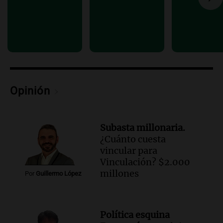
Una mañana para todos
Episodios
Audio.
Altas Cumbres: rescataron a una
cabra que llevaba ocho días atrapada en
un precipicio
Una mañana para todos
Episodios
Opinión
Audio.
Chile planteó mejorar la
conectividad fronteriza, aérea y digital
con Jujuy
Subasta millonaria.
Panorama Federal
¿Cuánto cuesta
Episodios
vincular para
Vinculación? $2.000
millones
Por
Guillermo López
Política esquina