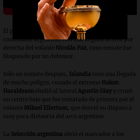
El primer acercamiento del partido fue del
combinado argentino, con una llegada al área por
derecha del volante
Nicolás Paz
, cuyo remate fue
bloqueado por un defensor.
Sólo un minuto después,
Islandia
tuvo una llegada
de mucho peligro, cuando el extremo
Hakon
Haraldsson
eludió al lateral
Agustín Giay
y cruzó
un centro bajo que fue rematado de primera por el
volante
Mikael Ellertson
, que desvió su disparo a
muy poca distancia del arco argentino.
La
Selección argentina
abrió el marcador a los