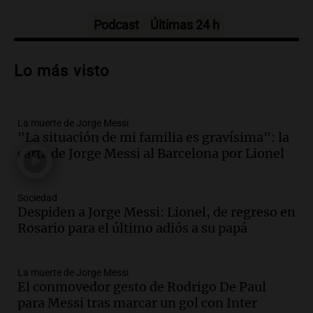
Episodios
Podcast
Últimas 24 h
Audio.
Trágico accidente en Mendoza:
un muerto y varios heridos tras caída de
Lo más visto
vehículos desde un puente
Panorama Federal
Episodios
La muerte de Jorge Messi
Audio.
Tragedia en Mendoza: un muerto
"La situación de mi familia es gravísima": la
y cinco heridos tras caer dos autos desde
carta de Jorge Messi al Barcelona por Lionel
un puente
Una mañana para todos
Episodios
Sociedad
Audio.
Messi llegará esta noche a
Despiden a Jorge Messi: Lionel, de regreso en
Rosario para acompañar a su familia
Rosario para el último adiós a su papá
tras la muerte de su papá
Una mañana para todos
La muerte de Jorge Messi
Episodios
El conmovedor gesto de Rodrigo De Paul
Audio.
Ley de Propiedad Privada: el revés
para Messi tras marcar un gol con Inter
en el Congreso expuso una debilidad