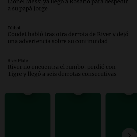
Lionel Messi ya llegó a Rosario para despedir
Episodios
a su papá Jorge
Audio.
Una nutricionista derribó el mito
del desayuno ideal: qué alimentos
conviene priorizar
Fútbol
Una mañana para todos
Coudet habló tras otra derrota de River y dejó
Episodios
una advertencia sobre su continuidad
Audio.
Murió Jorge Messi
River Plate
Una mañana para todos
River no encuentra el rumbo: perdió con
Episodios
Tigre y llegó a seis derrotas consecutivas
Audio.
Mateo, a los 25 años, lucha
contra el tiempo: necesita un trasplante
para poder seguir viviend
Una mañana para todos
Episodios
Audio.
Estiman que la inflación nacional
de julio será menor al 2,9% registrado
en CABA