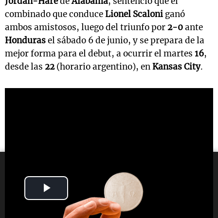
Jordan-Hare
de
Alabama
, sentenció que el
combinado que conduce
Lionel Scaloni
ganó
ambos amistosos, luego del triunfo por
2-0
ante
Honduras
el sábado 6 de junio, y se prepara de la
mejor forma para el debut, a ocurrir el martes
16
,
desde las
22
(horario argentino), en
Kansas City
.
Play
Video