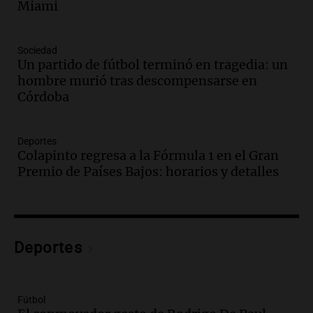
Miami
comunicacional del Gobierno
Una mañana para todos
Episodios
Sociedad
Un partido de fútbol terminó en tragedia: un
Audio.
Casabindo se prepara para una
hombre murió tras descompensarse en
celebración única: 30.000 turistas y el
Córdoba
tradicional Toreo de la Vincha
Una mañana para todos
Episodios
Deportes
Audio.
Borges, abogada de Pourrain:
Colapinto regresa a la Fórmula 1 en el Gran
"Tres hombres se lo llevaron para
Premio de Países Bajos: horarios y detalles
hacerle preguntas y nunca regresó"
Una mañana para todos
Episodios
Audio.
Voluntarios limpiaron 9.000
Deportes
metros del río Suquía y retiraron hasta
800 kilos de basura por jornada
Una mañana para todos
Episodios
Fútbol