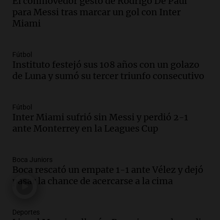
El conmovedor gesto de Rodrigo De Paul
Audio.
La historia de la servilleta que
para Messi tras marcar un gol con Inter
firmó Jorge Messi para el primer
Miami
contrato de Leo con Barcelona
Una mañana para todos
Episodios
Fútbol
Instituto festejó sus 108 años con un golazo
Audio.
Joan Gaspart: "Sin Jorge, no sé si
de Luna y sumó su tercer triunfo consecutivo
Messi hubiera llegado adonde llegó"
Una mañana para todos
Episodios
Fútbol
Inter Miami sufrió sin Messi y perdió 2-1
Audio.
El orgullo y el sueño argentino de
ante Monterrey en la Leagues Cup
Jorge Messi en una entrevista con Rony
Vargas en 2007
Una mañana para todos
Boca Juniors
Episodios
Boca rescató un empate 1-1 ante Vélez y dejó
Audio.
El abuelo de Agostina Vega, tras
pasar la chance de acercarse a la cima
las nuevas detenciones: "En esa casa
todos tenían algo que ver"
Deportes
Una mañana para todos