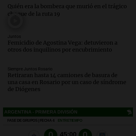
Episodios
Quién era la bombera que murió en el trágico
Audio.
Villa María presenta nuevos
choque de la ruta 19
edificios y una casa del estudiante para
jóvenes de la región
Panorama Federal
Juntos
Episodios
Femicidio de Agostina Vega: detuvieron a
Audio.
Recomendaciones de vino
otros dos inquilinos por encubrimiento
bonarda para disfrutar el fin de semana
en Mendoza
Siempre Juntos Rosario
Panorama Federal
Retiraran hasta 14 camiones de basura de
Episodios
una casa en Rosario por un caso de síndrome
Audio.
Preparativos finales para la gran
de Diógenes
exposición en la sociedad rural de
Bulaya este sábado
Panorama Federal
Episodios
Audio.
Denuncias por represión en el
Deportes
Congreso y evacuación por derrame de
oxígeno en Montecastro