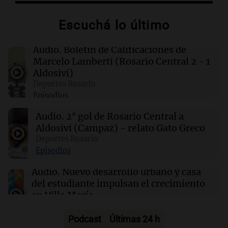
Rippling presenta una herramienta para
controlar el gasto en IA tras un despilfarro
Escuchá lo último
millonario
Audio.
Boletín de Calificaciones de
21:54
La Cadena del Gol
Marcelo Lamberti (Rosario Central 2 - 1
Estudiantes de Río Cuarto visita a
Aldosivi)
Independiente Rivadavia en un duelo
Deportes Rosario
exigente: seguilo en vivo
Episodios
Audio.
2° gol de Rosario Central a
21:50
Mundo
Aldosivi (Campaz) - relato Gato Greco
Estados Unidos retoma inspecciones de
aguacates en Michoacán, clave para
Deportes Rosario
exportaciones
Episodios
Audio.
Nuevo desarrollo urbano y casa
21:49
Mundo
del estudiante impulsan el crecimiento
Un helicóptero que combatía incendios se
en Villa María
estrella en Utah: dos ocupantes a bordo
Panorama Federal
Episodios
Podcast
Últimas 24 h