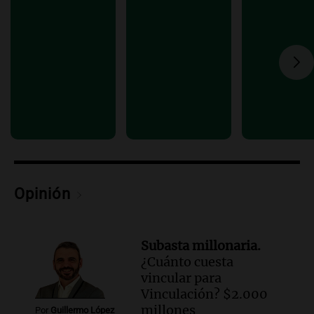
Audio.
Luciano Cáceres llega a Córdoba a
presentar “Paraíso”, una obra que
cuestiona certezas masculinas
Amamos Argentina
Episodios
Audio.
Inflación: por qué el 2,9% de
julio en CABA no anticipa el dato
nacional, según economista
Informados al regreso
Episodios
Opinión
Subasta millonaria.
¿Cuánto cuesta
vincular para
Vinculación? $2.000
millones
Por
Guillermo López