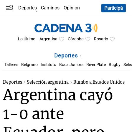
Deportes
Caminos
Opinión
Participá
Programas
Últimas coberturas
Últimas 24 h
En YouTube
Clima
Horóscopo
Lo Último
Argentina
Córdoba
Rosario
Deportes
Talleres
Belgrano
Instituto
Boca Juniors
River Plate
Rugby
Sele
Deportes
Selección argentina
Rumbo a Estados Unidos
Argentina cayó
1-0 ante