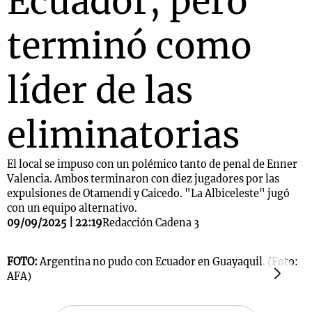
Ecuador, pero
terminó como
líder de las
eliminatorias
El local se impuso con un polémico tanto de penal de Enner
Valencia. Ambos terminaron con diez jugadores por las
expulsiones de Otamendi y Caicedo. "La Albiceleste" jugó
con un equipo alternativo.
09/09/2025 | 22:19
Redacción Cadena 3
FOTO:
Argentina no pudo con Ecuador en Guayaquil. (Foto:
F
AFA)
E