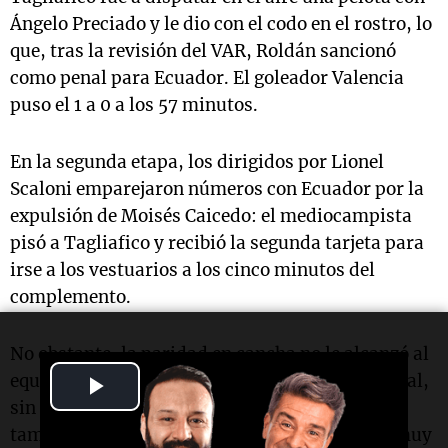
Ángelo Preciado y le dio con el codo en el rostro, lo
que, tras la revisión del VAR, Roldán sancionó
como penal para Ecuador. El goleador Valencia
puso el 1 a 0 a los 57 minutos.
En la segunda etapa, los dirigidos por Lionel
Scaloni emparejaron números con Ecuador por la
expulsión de Moisés Caicedo: el mediocampista
pisó a Tagliafico y recibió la segunda tarjeta para
irse a los vestuarios a los cinco minutos del
complemento.
No obstante, la paridad en cancha no le alcanzó al
Play
equipo argentino y quedó muy lejos del arco local,
sin presencia ni de Lautaro Martínez, como así
Video
tampoco de Julián Álvarez, quienes quedaron muy