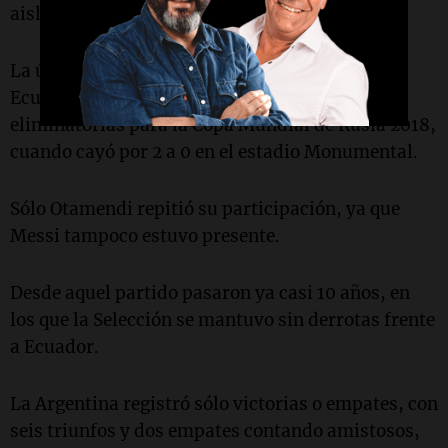
aislados del mediocampo.
La última vez que Argentina había perdido ante
Ecuador fue el 8 de octubre de 2015, en las
eliminatorias para la Copa Mundial de Rusia 2018,
cuando cayó por 2 a 0 en el estadio Monumental.
Sólo Otamendi repitió su participación, ya que
Messi tampoco estuvo presente.
Desde aquel partido pasaron ya casi 10 años, en
los que la Selección se mantuvo sin derrotas frente
a Ecuador.
La Argentina registró sólo victorias o empates, con
seis triunfos y dos empates contando amistosos,