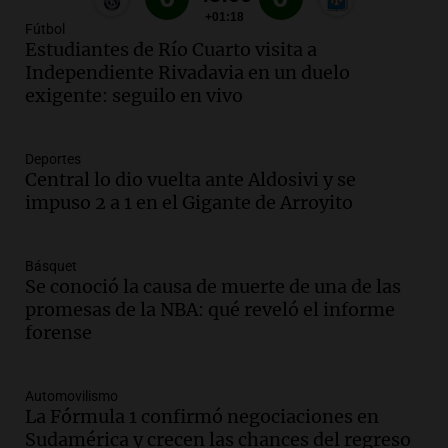
Panorama Federal
Fútbol
Episodios
Estudiantes de Río Cuarto visita a
Independiente Rivadavia en un duelo
Audio.
Río Gallegos reporta frío extremo
exigente: seguilo en vivo
y llega avión para escuelas de la décima
brigada aérea
Panorama Federal
Deportes
Episodios
Central lo dio vuelta ante Aldosivi y se
Audio.
La justicia reconoce al COVID
impuso 2 a 1 en el Gigante de Arroyito
como enfermedad laboral tras la muerte
de un docente
Panorama Federal
Básquet
Episodios
Se conoció la causa de muerte de una de las
promesas de la NBA: qué reveló el informe
Audio.
Aumento de tarifas de luz en San
forense
Luis a partir de agosto por nueva
regulación de la energía
Panorama Federal
Automovilismo
Episodios
La Fórmula 1 confirmó negociaciones en
Audio.
Gabriela Irrazábal: “Un 35,5% de
Sudamérica y crecen las chances del regreso