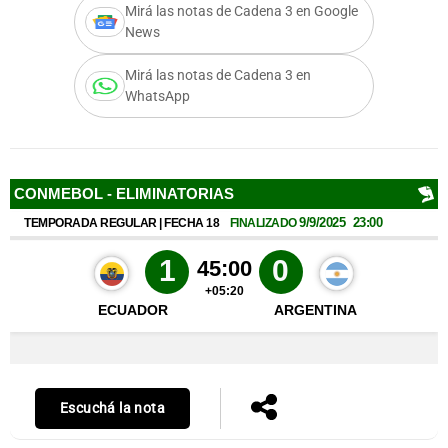
Mirá las notas de Cadena 3 en Google
News
Mirá las notas de Cadena 3 en
Notas
WhatsApp
s
Notas
La Sole en
ial
Mundial 2026
Cadena 3
Escuchá la nota