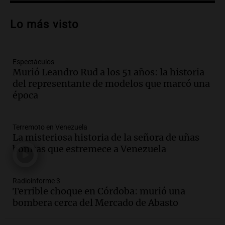
Audio.
La gran exposición de la rural de
la Bulaya abrirá sus puertas mañana con
Lo más visto
diversas actividades y sorpresas
Panorama Federal
Episodios
Audio.
Villa María presenta nuevos
Espectáculos
edificios y proyecta una casa del
Murió Leandro Rud a los 51 años: la historia
estudiante con 48 municipios
del representante de modelos que marcó una
involucrados
época
Panorama Federal
Episodios
Audio.
1° gol de Rosario Central a
Terremoto en Venezuela
Aldosivi (Zalazar en contra) - relato
La misteriosa historia de la señora de uñas
Gato Greco
bonitas que estremece a Venezuela
Deportes Rosario
Episodios
Radioinforme 3
Audio.
Mañana inicia la gran exposición
Terrible choque en Córdoba: murió una
en la Sociedad Rural de Bulaya con
bombera cerca del Mercado de Abasto
actividades para toda la familia
Panorama Federal