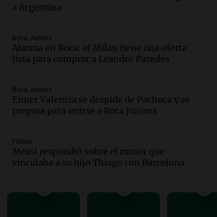
la población del país fue a templos a
a Argentina
buscar ayuda el último año”
La Argentina, hoy
Episodios
Boca Juniors
Alarma en Boca: el Milan tiene una oferta
Audio.
"Algo pasó al aterrizar": dudas
lista para comprar a Leandro Paredes
sobre la muerte del kitesurfista en
Santa Fe.
Noticias Rosario
Boca Juniors
Episodios
Enner Valencia se despide de Pachuca y se
Audio.
José Roccuzzo, cortes de carne y
prepara para unirse a Boca Juniors
compras de Antonella: bromas en
Rosario.
Ahora país
Fútbol
Messi respondió sobre el rumor que
Episodios
vinculaba a su hijo Thiago con Barcelona
Audio.
José Roccuzzo, cortes de carne y
compras de Antonella: bromas en
Rosario.
Viva la Radio Rosario
Episodios