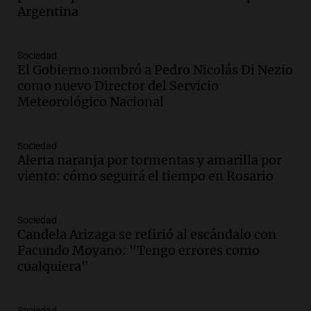
récords y atletas de 20 países
Argentina
Amamos Argentina
Episodios
Audio.
Conductor imputado por
Sociedad
accidente fatal en San Luis dejó tres
El Gobierno nombró a Pedro Nicolás Di Nezio
jóvenes muertos y un herido grave
como nuevo Director del Servicio
Panorama Federal
Meteorológico Nacional
Episodios
Audio.
Historiador de la UBA celebró la
Sociedad
marcha atrás en la Ley de Tierras:
Alerta naranja por tormentas y amarilla por
“Frenamos un saqueo de recursos”
viento: cómo seguirá el tiempo en Rosario
Amamos Argentina
Episodios
Audio.
Ahyre estuvo en el Estudio
Sociedad
Federal Sancor Seguros y adelantó su
Candela Arizaga se refirió al escándalo con
nuevo tema a Cadena 3 Rosario.
Facundo Moyano: "Tengo errores como
cualquiera"
Viva la Radio Rosario
Episodios
Audio.
Cierre del Paso Internacional
Sociedad