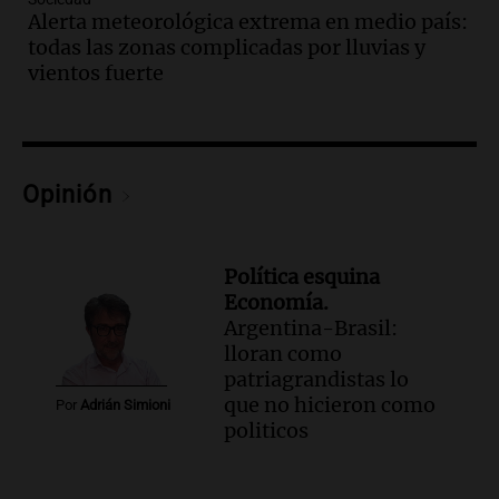
Cristo Redentor por acumulación de
Alerta meteorológica extrema en medio país:
nieve se extiende a 22 días
todas las zonas complicadas por lluvias y
Panorama Federal
vientos fuerte
Episodios
Audio.
Estudiantes de Italia realizan
prácticas docentes en Córdoba para
enriquecer su formación educativa
Opinión
Panorama Federal
Episodios
Audio.
La Universidad de Milán y su
Política esquina
colaboración con la municipalidad para
Economía.
la educación y parques
Argentina-Brasil:
Panorama Federal
lloran como
Episodios
patriagrandistas lo
Audio.
El papamóvil de Juan Pablo II
que no hicieron como
Por
Adrián Simioni
revive con la visita de León XIV y una
politicos
historia nacida en Córdoba
Viva la Radio
Episodios