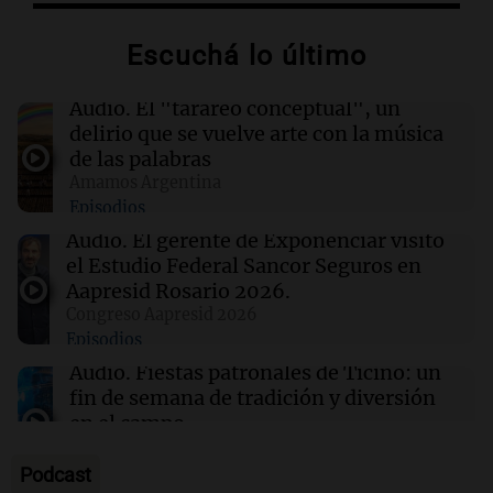
Facundo Moyano: "Tengo errores como
cualquiera"
Escuchá lo último
06:36
Mundo
Audio.
El "tarareo conceptual", un
Nigeria: Presidente celebra rescate de 308
delirio que se vuelve arte con la música
secuestrados en una operación histórica
de las palabras
Amamos Argentina
Episodios
06:31
Mundo
EEUU asegura que no hubo fuga de fósforo
Audio.
El gerente de Exponenciar visitó
blanco en su base aérea en Corea del Sur
el Estudio Federal Sancor Seguros en
Aapresid Rosario 2026.
Congreso Aapresid 2026
06:30
Sociedad
Episodios
Alerta meteorológica extrema en medio país:
todas las zonas complicadas por lluvias y
Audio.
Fiestas patronales de Ticino: un
vientos fuerte
fin de semana de tradición y diversión
en el campo
Panorama Federal
Episodios
Podcast