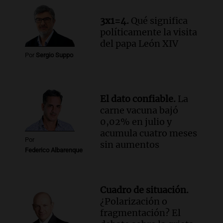
Audio.
Monseñor Fenoy celebra la visita
de León XIV a Argentina y reflexiona
3x1=4.
Qué significa
sobre su impacto espiritual
políticamente la visita
del papa León XIV
Panorama Federal
Episodios
Por
Sergio Suppo
Audio.
El ministro de Economía de Santa
Fe relativiza el impacto del fallo sobre
jubilaciones en la provincia
El dato confiable.
La
Panorama Federal
carne vacuna bajó
Episodios
0,02% en julio y
acumula cuatro meses
Por
sin aumentos
Federico Albarenque
Cuadro de situación.
¿Polarización o
fragmentación? El