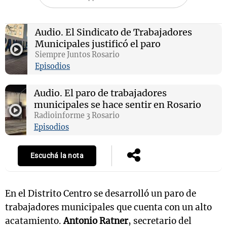
Audio.
El Sindicato de Trabajadores
Municipales justificó el paro
Notas
s
Siempre Juntos Rosario
Notas
La Sole en
Episodios
ial
Mundial 2026
Cadena 3
Audio.
El paro de trabajadores
municipales se hace sentir en Rosario
Radioinforme 3 Rosario
Episodios
Escuchá la nota
En el Distrito Centro se desarrolló un paro de
trabajadores municipales que cuenta con un alto
acatamiento.
Antonio Ratner
, secretario del