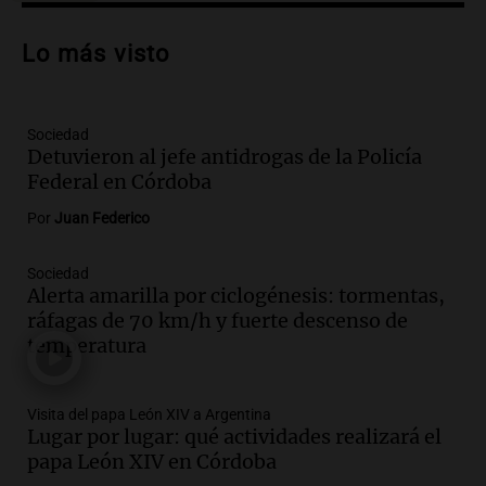
Audio.
Preparativos para la feria en La
Bulalle, Córdoba: actividades y horarios
Lo más visto
de apertura
Panorama Federal
Episodios
Sociedad
Audio.
Río Gallegos enfrenta secuelas de
Detuvieron al jefe antidrogas de la Policía
lluvias, senadores manifiestan
Federal en Córdoba
oposición a ley de tierras
Panorama Federal
Por
Juan Federico
Episodios
Audio.
Mendoza celebra la apertura del
Sociedad
Alerta amarilla por ciclogénesis: tormentas,
centro de esquí Penitentes Park tras
ráfagas de 70 km/h y fuerte descenso de
siete años de cierre por falta de nieve
temperatura
Panorama Federal
Episodios
Audio.
Madres en Rosario piden por la
Visita del papa León XIV a Argentina
Lugar por lugar: qué actividades realizará el
ley Joaquín.
papa León XIV en Córdoba
Viva la Radio Rosario