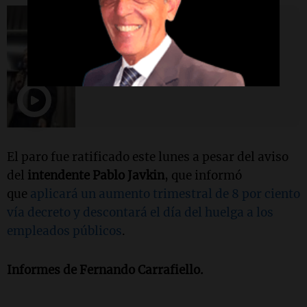
Sociedad
Javkin anunció el aumento a los
municipales: un 8 por ciento en
tres tramos
El paro fue ratificado este lunes a pesar del aviso
del
intendente Pablo Javkin
, que informó
que
aplicará un aumento trimestral de 8 por ciento
vía decreto y descontará el día del huelga a los
empleados públicos
.
Informes de Fernando Carrafiello.