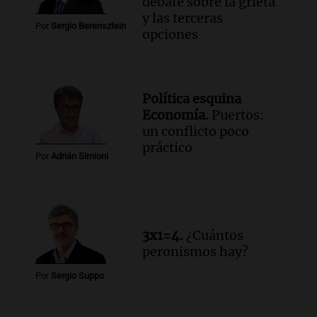
debate sobre la grieta
y las terceras
Por
Sergio Berensztein
opciones
Política esquina
Economía.
Puertos:
un conflicto poco
práctico
Por
Adrián Simioni
3x1=4.
¿Cuántos
peronismos hay?
Por
Sergio Suppo