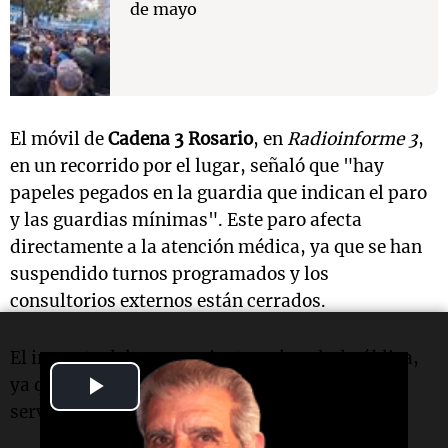
de mayo
El móvil de
Cadena 3 Rosario
, en
Radioinforme 3
,
en un recorrido por el lugar, señaló que "hay
papeles pegados en la guardia que indican el paro
y las guardias mínimas". Este paro afecta
directamente a la atención médica, ya que se han
suspendido turnos programados y los
consultorios externos están cerrados.
El impacto del paro se siente en la salud pública,
Play
ya que muchos rosarinos dependen de los
servicios que ofrece el Hospital Carrasco.
Video