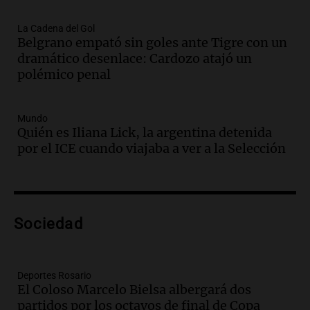
Episodios
Audio.
Juan Pedro Colombo, rematador
La Cadena del Gol
Belgrano empató sin goles ante Tigre con un
de hacienda: “Las tecnologías no
dramático desenlace: Cardozo atajó un
reemplazan el contacto con la gente”
polémico penal
La Argentina, hoy
Episodios
Audio.
Un trabajador herido tras caer a
Mundo
Quién es Iliana Lick, la argentina detenida
un pozo de 17 metros en Nueva Córdoba
por el ICE cuando viajaba a ver a la Selección
Panorama Federal
Episodios
Audio.
Lanzamiento del Tigo 7 CSH: el
nuevo híbrido enchufable de Chery llega
Sociedad
al mercado argentino
Panorama Federal
Episodios
Deportes Rosario
Audio.
Perito Moreno recibe la Copa
El Coloso Marcelo Bielsa albergará dos
Mundial de Natación de Invierno con
partidos por los octavos de final de Copa