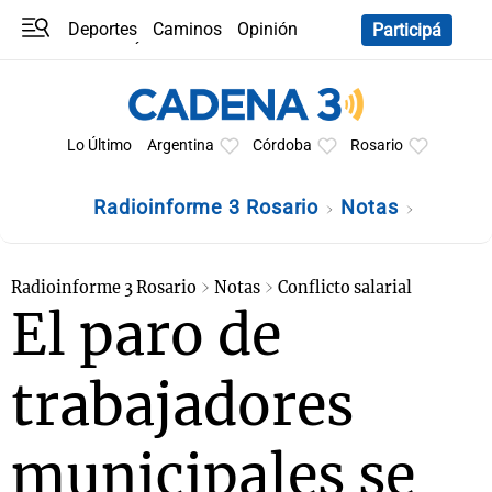
Deportes
Caminos
Opinión
Participá
Programas
Últimas coberturas
Últimas 24 h
En YouTube
Clima
Horóscopo
Lo Último
Argentina
Córdoba
Rosario
Radioinforme 3 Rosario
Notas
Radioinforme 3 Rosario
Notas
Conflicto salarial
El paro de
trabajadores
municipales se