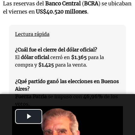
Las reservas del
Banco Central
(
BCRA
) se ubicaban
el viernes en
US$40.520 millones
.
Lectura rápida
¿Cuál fue el cierre del dólar oficial?
El
dólar oficial
cerró en
$1.365
para la
compra y
$1.425
para la venta.
¿Qué partido ganó las elecciones en Buenos
Aires?
Fuerza Patria
se impuso con
46,96%
de los
votos.
Play
¿Qué pasó con el dólar durante la jornada?
Video
El
dólar
tocó los
$1.460
y luego cerró en