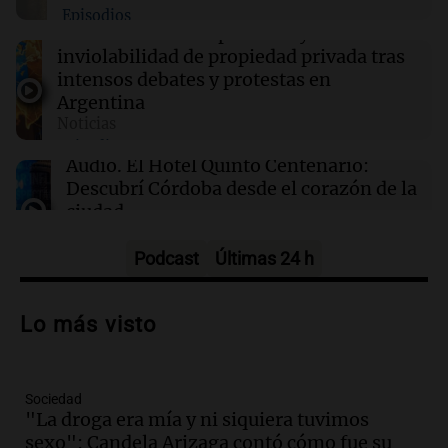
Episodios
Senado: el Gobierno aprobó la ley de
Audio.
El Senado aprueba ley de
propiedad privada, pero tuvo que quitar otro
inviolabilidad de propiedad privada tras
capítulo
intensos debates y protestas en
Argentina
06:03
Tecnología
Noticias
Hadrian, la startup de defensa, recauda $1.37
Episodios
mil millones y alcanza una valoración de $8
Audio.
El Hotel Quinto Centenario:
mil millones
Descubrí Córdoba desde el corazón de la
ciudad
Noticias
Episodios
Podcast
Últimas 24 h
Audio.
Los fieles ya participan de la
celebración de San Cayetano en Rosario
Lo más visto
Noticias Rosario
Episodios
Sociedad
Audio.
Aumentan los peajes en Córdoba:
"La droga era mía y ni siquiera tuvimos
nueva tarifa del 2,3% activa desde el 9
sexo": Candela Arizaga contó cómo fue su