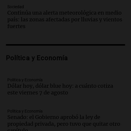
organizaciones sociales se unen contra
Sociedad
la eliminación de beneficios económicos
Continúa una alerta meteorológica en medio
Panorama Federal
país: las zonas afectadas por lluvias y vientos
Episodios
fuertes
Audio.
Comienza el Cuarto Festival de
Coros Infantos Juveniles en Córdoba en
homenaje al maestro Pelli
Panorama Federal
Política y Economía
Episodios
Audio.
Cierre de actividades corales en
Córdoba con concierto solidario y
recolección de alimentos
Política y Economía
Dólar hoy, dólar blue hoy: a cuánto cotiza
Panorama Federal
este viernes 7 de agosto
Episodios
Audio.
Sin traje de neoprene, compite en
el Mundial de Natación en aguas gélidas
Política y Economía
frente al Perito Moreno
Senado: el Gobierno aprobó la ley de
Turno Noche
propiedad privada, pero tuvo que quitar otro
Episodios
capítulo