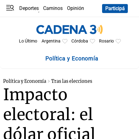
Deportes
Caminos
Opinión
Participá
Programas
Últimas coberturas
Últimas 24 h
En YouTube
Clima
Horóscopo
Lo Último
Argentina
Córdoba
Rosario
Política y Economía
Política y Economía
Tras las elecciones
Impacto
electoral: el
dólar oficial