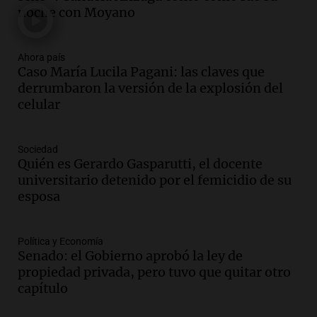
de julio de 2026
noche con Moyano
Panorama Federal
Episodios
Audio.
Defensa Civil de Córdoba recibió
Ahora país
casi 1.500 llamados por fuertes vientos
Caso María Lucila Pagani: las claves que
de hasta 90 km/h
derrumbaron la versión de la explosión del
Panorama Federal
celular
Episodios
Audio.
La gestión de envases
Sociedad
fitosanitarios y su impacto en la
Quién es Gerardo Gasparutti, el docente
sustentabilidad agrícola en Argentina
universitario detenido por el femicidio de su
Panorama Federal
esposa
Episodios
Audio.
La siembra de trigo y cebada
finaliza con buenas reservas de
Política y Economía
Senado: el Gobierno aprobó la ley de
humedad en todo el país
propiedad privada, pero tuvo que quitar otro
Panorama Federal
capítulo
Episodios
Audio.
Movilizaciones en Córdoba: