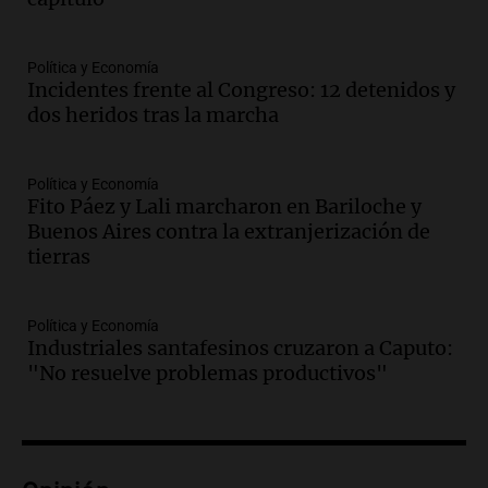
Audio.
Mendoza se prepara para un fin
de semana helado y protestas por ley de
Política y Economía
tierras
Incidentes frente al Congreso: 12 detenidos y
Panorama Federal
dos heridos tras la marcha
Episodios
Audio.
Río Gallegos enfrenta frío
intenso y movilizaciones contra el
Política y Economía
kirchnerismo
Fito Páez y Lali marcharon en Bariloche y
Panorama Federal
Buenos Aires contra la extranjerización de
Episodios
tierras
Audio.
Debate en el Senado sobre
propiedad privada y cuestionamientos a
Política y Economía
la soberanía digital en Argentina
Industriales santafesinos cruzaron a Caputo:
Panorama Federal
"No resuelve problemas productivos"
Episodios
Audio.
Mendoza se prepara para un fin
de semana helado y ciudadanos
marchan contra reforma de tierras