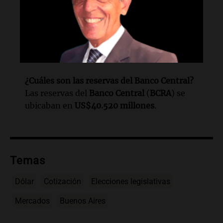
$1.425
.
¿Cuál es la cotización del dólar blue?
El
dólar blue
se cotizaba en
$1.360
para la
compra y
$1.380
para la venta.
¿Cuáles son las reservas del Banco Central?
Las reservas del
Banco Central
(
BCRA
) se
ubicaban en
US$40.520 millones
.
Temas
Dólar
Cotización
Elecciones legislativas
Mercados
Buenos Aires