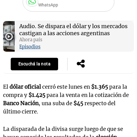
WhatsApp
Audio.
Se dispara el dólar y los mercados
Notas
castigan a las acciones argentinas
s
Notas
Ahora país
La Sole en
ial
Episodios
Mundial 2026
Cadena 3
Escuchá la nota
El
dólar oficial
cerró este lunes en
$1.365
para la
compra y
$1.425
para la venta en la cotización de
Banco Nación
, una suba de
$45
respecto del
último cierre.
La disparada de la divisa surge luego de que se