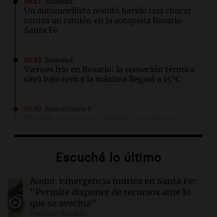
06:51
Sociedad
Un automovilista resultó herido tras chocar
contra un camión en la autopista Rosario-
Santa Fe
06:43
Sociedad
Viernes frío en Rosario: la sensación térmica
cayó bajo cero y la máxima llegará a 15°C
06:40
Radioinforme 3
Terrible choque en Córdoba: murió una
bombera cerca del Mercado de Abasto
Escuchá lo último
06:27
Mundo
Drones ucranianos impactan almacén de
minorista ruso en los Urales tras reciente
Audio.
Emergencia hídrica en Santa Fe:
ataque
"Permite disponer de recursos ante lo
que se avecina"
Noticias Rosario
06:05
Política y Economía