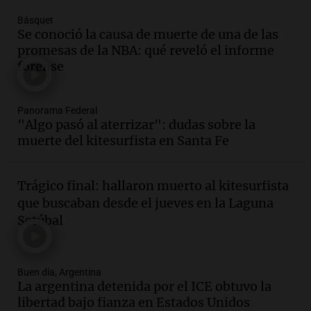
Episodios
Básquet
Audio.
La historia de la servilleta que
Se conoció la causa de muerte de una de las
firmó Jorge Messi para el primer
promesas de la NBA: qué reveló el informe
contrato de Leo con Barcelona
forense
Una mañana para todos
Episodios
Panorama Federal
Audio.
Joan Gaspart: "Sin Jorge, no sé si
"Algo pasó al aterrizar": dudas sobre la
Messi hubiera llegado adonde llegó"
muerte del kitesurfista en Santa Fe
Una mañana para todos
Episodios
Trágico final: hallaron muerto al kitesurfista
Audio.
El orgullo y el sueño argentino de
que buscaban desde el jueves en la Laguna
Jorge Messi en una entrevista con Rony
Setúbal
Vargas en 2007
Una mañana para todos
Episodios
Buen día, Argentina
Audio.
El abuelo de Agostina Vega, tras
La argentina detenida por el ICE obtuvo la
las nuevas detenciones: "En esa casa
libertad bajo fianza en Estados Unidos
todos tenían algo que ver"