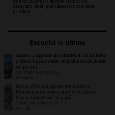
Una nutricionista derribó el mito del
desayuno ideal: qué alimentos conviene
priorizar
14:08
Una mañana para todos
A sus 25 años, Mateo lucha contra el tiempo:
necesita un trasplante para poder seguir
Escuchá lo último
viviendo
Audio.
Tragedia en Mendoza: un muerto
13:57
Una mañana para todos
y cinco heridos tras caer dos autos desde
Tragedia en Mendoza: un muerto y cinco
un puente
heridos tras caer dos autos desde un puente
Una mañana para todos
Episodios
13:43
Sociedad
Audio.
Messi llegará esta noche a
“Santa Fe te abraza”: el mensaje de Pullaro
Rosario para acompañar a su familia
tras la muerte de Jorge Messi
tras la muerte de su papá
Una mañana para todos
Episodios
13:31
Una mañana para todos