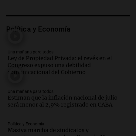
Una mañana para todos
Episodios
Audio.
Una nutricionista derribó el mito
del desayuno ideal: qué alimentos
Política y Economía
conviene priorizar
Una mañana para todos
Episodios
Una mañana para todos
Ley de Propiedad Privada: el revés en el
Audio.
Murió Jorge Messi
Congreso expuso una debilidad
Una mañana para todos
comunicacional del Gobierno
Episodios
Una mañana para todos
Audio.
Mateo, a los 25 años, lucha
Estiman que la inflación nacional de julio
contra el tiempo: necesita un trasplante
será menor al 2,9% registrado en CABA
para poder seguir viviend
Una mañana para todos
Episodios
Política y Economía
Masiva marcha de sindicatos y
Audio.
Estiman que la inflación nacional