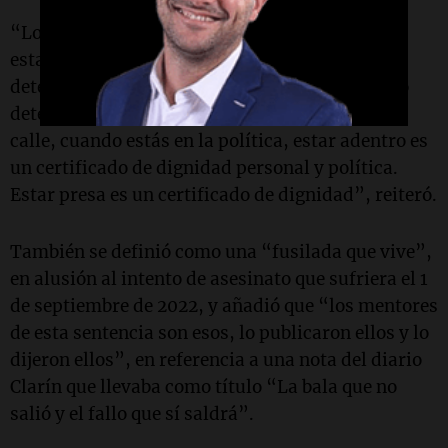
“Los peronistas estamos acá y vamos a seguir
estando acá, le guste a quien le guste; en
determinados momentos de la historia, cuando
determinados personajes caminan libres por la
calle, cuando estás en la política, estar adentro es
un certificado de dignidad personal y política.
Estar presa es un certificado de dignidad”, reiteró.
También se definió como una “fusilada que vive”,
en alusión al intento de asesinato que sufriera el 1
de septiembre de 2022, y añadió que “los mentores
de esta sentencia son esos, lo publicaron ellos y lo
dijeron ellos”, en referencia a una nota del diario
Clarín que llevaba como título “La bala que no
salió y el fallo que sí saldrá”.