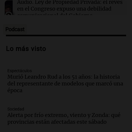
Messi llegará esta noche a Rosario para
Audio.
Ley de Propiedad Privada: el revés
acompañar a su familia tras la muerte de su
en el Congreso expuso una debilidad
papá
comunicacional del Gobierno
Una mañana para todos
Episodios
Podcast
Audio.
Casabindo se prepara para una
celebración única: 30.000 turistas y el
Lo más visto
tradicional Toreo de la Vincha
Una mañana para todos
Episodios
Espectáculos
Audio.
Borges, abogada de Pourrain:
Murió Leandro Rud a los 51 años: la historia
"Tres hombres se lo llevaron para
del representante de modelos que marcó una
hacerle preguntas y nunca regresó"
época
Una mañana para todos
Episodios
Audio.
Voluntarios limpiaron 9.000
Sociedad
metros del río Suquía y retiraron hasta
Alerta por frío extremo, viento y Zonda: qué
800 kilos de basura por jornada
provincias están afectadas este sábado
Una mañana para todos