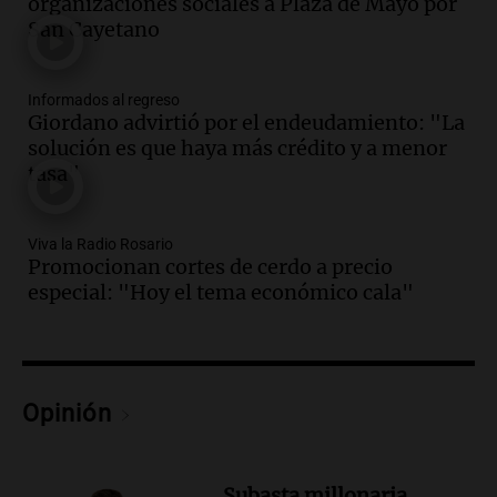
organizaciones sociales a Plaza de Mayo por
de julio será menor al 2,9% registrado
San Cayetano
en CABA
Una mañana para todos
Episodios
Informados al regreso
Audio.
Altas Cumbres: rescataron a una
Giordano advirtió por el endeudamiento: "La
cabra que llevaba ocho días atrapada en
solución es que haya más crédito y a menor
un precipicio
tasa"
Una mañana para todos
Episodios
Audio.
Chile planteó mejorar la
Viva la Radio Rosario
Promocionan cortes de cerdo a precio
conectividad fronteriza, aérea y digital
especial: "Hoy el tema económico cala"
con Jujuy
Panorama Federal
Episodios
Audio.
Del fitness a la longevidad: por
qué crece el consumo de alimentos con
Opinión
proteínas
Una mañana para todos
Episodios
Subasta millonaria.