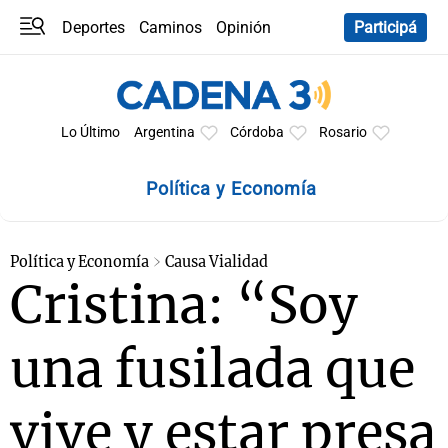
Deportes
Caminos
Opinión
Participá
Programas
Últimas coberturas
Últimas 24 h
En YouTube
Clima
Horóscopo
Lo Último
Argentina
Córdoba
Rosario
Política y Economía
Política y Economía
Causa Vialidad
Cristina: “Soy
una fusilada que
vive y estar presa