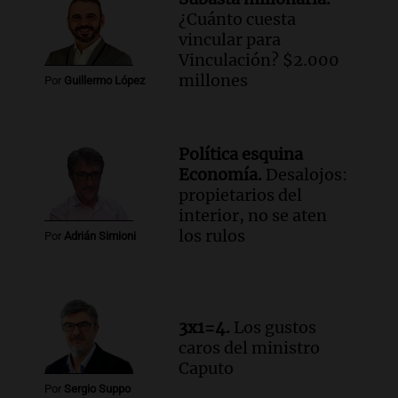
Audio.
Investigan un asalto millonario a
¿Cuánto cuesta
la cooperativa Talamochita en Villa
vincular para
María
Vinculación? $2.000
Panorama Federal
millones
Por
Guillermo López
Episodios
Audio.
Vandalismo en San Miguel de
Tucumán: destruyeron 433 luminarias
Política esquina
públicas en 14 meses
Economía.
Desalojos:
Panorama Federal
propietarios del
Episodios
interior, no se aten
Audio.
Una mujer murió cuando
los rulos
Por
Adrián Simioni
esperaba cobrar su jubilación en un
banco de San Luis
Panorama Federal
Episodios
3x1=4.
Los gustos
caros del ministro
Caputo
Por
Sergio Suppo