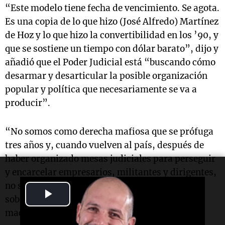
“Este modelo tiene fecha de vencimiento. Se agota.
Es una copia de lo que hizo (José Alfredo) Martínez
de Hoz y lo que hizo la convertibilidad en los ’90, y
que se sostiene un tiempo con dólar barato”, dijo y
añadió que el Poder Judicial está “buscando cómo
desarmar y desarticular la posible organización
popular y política que necesariamente se va a
producir”.
“No somos como derecha mafiosa que se prófuga
tres años y, cuando vuelven al país, después de
haber organizado mesas judiciales para perseguir
y encarcelar empresarios, militantes y dirigentes,
no sólo los excarcelan, sino que además los
Play
sobreseen”, acotó en referencia al exasesor
macrista, Fabián “Pepín” Rodríguez Simón.
Video