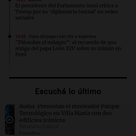
El presidente del Parlamento iraní critica a
Trump por su 'diplomacia teatral' en redes
sociales
16:20
Visita del papa León XIV a Argentina
"Difundan el milagro": el recuerdo de una
amiga del papa León XIV sobre su misión en
Perú
16:19
Boca Juniors
Boca confirmó cuándo llegará al país el
ecuatoriano Enner Valencia
Escuchá lo último
16:06
Mundo
Audio.
Presentan el innovador Parque
Crisis sanitaria en Cisjordania: las políticas
Tecnológico en Villa María con dos
israelíes afectan gravemente el acceso a la
edificios icónicos
salud
Panorama Federal
Episodios