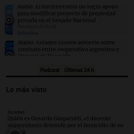
16:02
Mundo
Audio.
El kirchnerismo no logra apoyo
Las primarias de Tennessee marcan el debut
para modificar proyecto de propiedad
de un controvertido mapa parlamentario que
privada en el Senado Nacional
divide Memphis
Panorama Federal
Episodios
16:00
Política y Economía
Audio.
Estados Unidos advierte sobre
Dólar hoy, dólar blue hoy: a cuánto cerró este
contrato entre cooperativa argentina y
jueves 6 de agosto
Huawei en Neuquén
Panorama Federal
Episodios
Podcast
Últimas 24 h
Audio.
El vicegobernador de Salta resalta
la presencia de 70.000 bolivianos en la
Lo más visto
provincia y su integración
Panorama Federal
Episodios
Sociedad
Audio.
La amiga del Papa León XIV
Quién es Gerardo Gasparutti, el docente
recordó su paso por Perú: "Nos decía
universitario detenido por el femicidio de su
siempre: ''Difundan el milagro''"
esposa