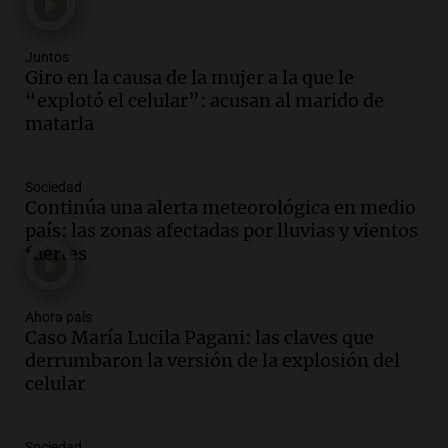
Viva la Radio
Episodios
Audio.
Santa Fe, segunda provincia con
Juntos
más femicidios del país, según informe
Giro en la causa de la mujer a la que le
de Casa del Encuentro
“explotó el celular”: acusan al marido de
Panorama Federal
matarla
Episodios
Audio.
Santa Fe reactivará 1.500
Sociedad
viviendas paralizadas tras el cierre de
Continúa una alerta meteorológica en medio
Procrear en la provincia
país: las zonas afectadas por lluvias y vientos
Panorama Federal
fuertes
Episodios
Audio.
Debate en el Senado por la ley de
propiedad privada genera preocupación
Ahora país
Caso María Lucila Pagani: las claves que
y críticas entre senadores
derrumbaron la versión de la explosión del
Panorama Federal
celular
Episodios
Audio.
La comunidad boliviana en Salta:
un pilar cultural y social según Antonio
Sociedad