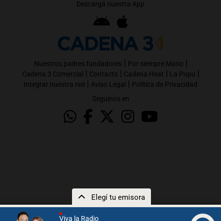
Descargá nuestra App
|
|
Nuestros padres fundadores
Por siempre Mario
|
|
|
|
Cadena 3 Comercial
Contacto
Cadena Heat
La Popu
|
|
Integrar nuestra red
Aviso Legal
Política de Privacidad
Seguinos en
Elegí tu emisora
Viva la Radio