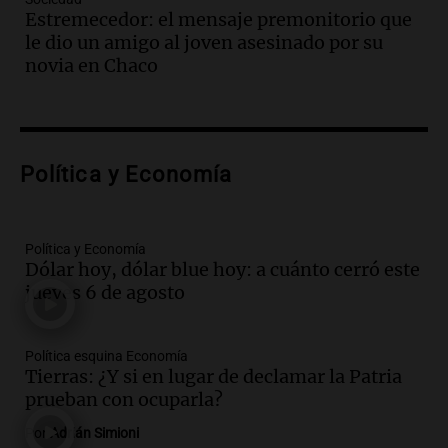
Marocco
Estremecedor: el mensaje premonitorio que
Panorama Federal
le dio un amigo al joven asesinado por su
Episodios
novia en Chaco
Audio.
Ordenan el reintegro de dos
niños a Córdoba tras disputa de
custodia en Salta
Panorama Federal
Política y Economía
Episodios
Audio.
Inviolabilidad de la propiedad
privada: el ruido que tapa cosas
importantes
Política y Economía
Dólar hoy, dólar blue hoy: a cuánto cerró este
Editorial
jueves 6 de agosto
Episodios
Audio.
Lanzaron una campaña para que
niños con cáncer reciban regalos por el
Política esquina Economía
día del niño.
Tierras: ¿Y si en lugar de declamar la Patria
La Argentina Posible
prueban con ocuparla?
Episodios
Por
Adrián Simioni
Audio.
Ganó una beca en la secundaria,