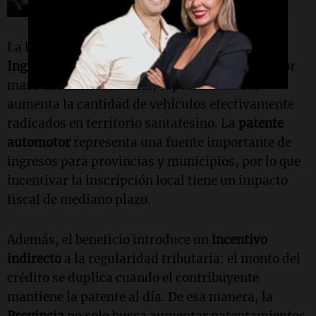
La lógica oficial es que resignar una parte de
Ingresos Brutos
hoy puede derivar en una mayor
masa tributaria mañana, especialmente si
aumenta la cantidad de vehículos efectivamente
radicados en territorio santafesino. La
patente
automotor
representa una fuente importante de
ingresos para provincias y municipios, por lo que
incentivar la inscripción local tiene un impacto
fiscal de mediano plazo.
Además, el beneficio introduce un
incentivo
indirecto
a la regularidad tributaria: el monto del
crédito se duplica cuando el contribuyente
mantiene la patente al día. De esa manera, la