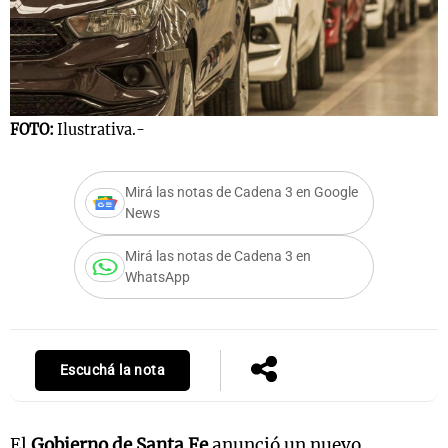
Notas
s
Notas
La Sole en
FOTO:
Ilustrativa.-
ial
Mundial 2026
Cadena 3
Mirá las notas de Cadena 3 en Google
News
Mirá las notas de Cadena 3 en
WhatsApp
Escuchá la nota
El
Gobierno de Santa Fe
anunció un nuevo