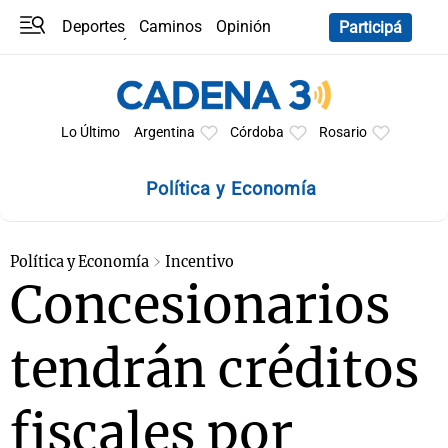
Deportes
Caminos
Opinión
Participá
Programas
Últimas coberturas
Últimas 24 h
En YouTube
Clima
Horóscopo
Lo Último
Argentina
Córdoba
Rosario
Política y Economía
Política y Economía
Incentivo
Concesionarios
tendrán créditos
fiscales por