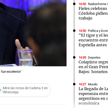
16:50
Radioinforme 
Fieles celebran
Córdoba pidien
trabajo
16:50
Política y Eco
Notas
Notas
No
"El tigre y el l
encuentro entre
e en Cadena 3
El huracán de Arequito
Cadena 3 en
Espriella antes
16:35
Deportes
Colapinto regre
en el Gran Pre
Bajos: horarios
 fue excelente"
16:27
Mundo
Mirá las notas de Cadena 3 en
La llegada de 
WhatsApp
esperanza entre
argentinos en m
económica