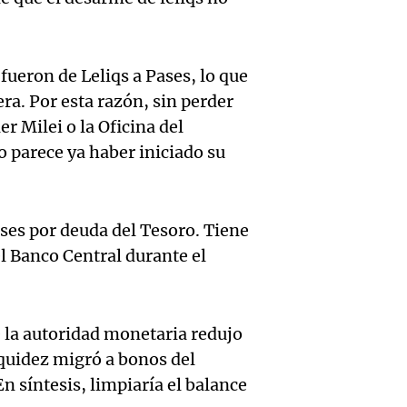
pareja
invest
Gonzá
Audio.
Aldere
por es
Panorama F
alzobi
venta 
 fueron de Leliqs a Pases, lo que
Episodios
pirami
ra. Por esta razón, sin perder
García
medic
er Milei o la Oficina del
millon
Audio.
llama a
contro
 parece ya haber iniciado su
Panorama F
inflac
dirige
media
Episodios
Buenos
abord
delive
pases por deuda del Tesoro. Tiene
alcanz
l Banco Central durante el
probl
Panorama F
Audio.
Episodios
2,9% e
econó
Descue
gener
social
e la autoridad monetaria redujo
hasta 
iquidez migró a bonos del
Audio.
incert
Panorama F
pesos 
n síntesis, limpiaría el balance
Episodios