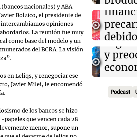
produc
Audio.
 (bancos nacionales) y ABA
financ
cervez
calida
Javier Bolzico, el presidente de
precar
artesa
l intercambiamos opiniones
emple
 abordarlos. La reunión fue muy
Audio.
debido
Viva la Radi
Argent
iscal como base del modelo y un
Episodios
Audien
caída 
remunerados del BCRA. La visión
y preo
tragedi
nza”.
consu
econo
Audio.
en Alt
recaud
os en Leliqs, y renegociar ese
en un 
Solici
Cumbr
ecto, Javier Milei, le encomendó
Panorama F
de cris
Episodios
Podcast
ía.
quiebr
perito
econó
Lebro
analiz
iosismo de los bancos se hizo
Audio.
Panorama F
s -papeles que vencen cada 28
en med
teléfo
Episodios
Detien
 es levemente menor, supone un
una
Óscar
 que el desarme de leliqs no