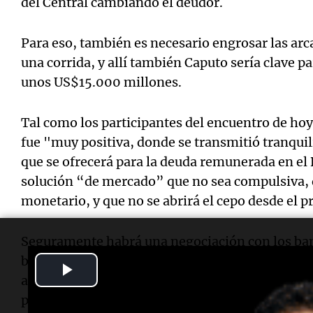
del Central cambiando el deudor.
Para eso, también es necesario engrosar las arc
una corrida, y allí también Caputo sería clave p
unos US$15.000 millones.
Tal como los participantes del encuentro de hoy
fue "muy positiva, donde se transmitió tranqui
que se ofrecerá para la deuda remunerada en el
solución “de mercado” que no sea compulsiva, qu
monetario, y que no se abrirá el cepo desde el p
Seguramente habrá una negociación con los ba
bono por las leliqs. Pero para que estos último
Play
acordar tasa, plazo y además, querrán ver que 
Video
práctica la austeridad fiscal y política monetari