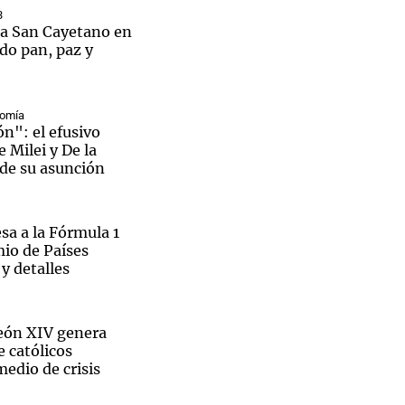
3
 a San Cayetano en
do pan, paz y
Notas
nomía
tas
Notas
eón": el efusivo
Venezuela de
 Milei y De la
 Groenlandia
Comprometidos
Madur
 de su asunción
sa a la Fórmula 1
mio de Países
 y detalles
León XIV genera
 católicos
edio de crisis