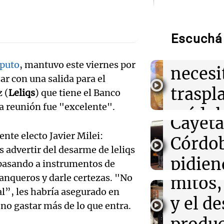
Audio.
16:25
Mundo
Italia mantendr
Bounib
viajeros españo
Escuchá 
agosto tras re
de Vil
aputo
, mantuvo este viernes por
necesi
16:21
Mundo
Audio.
r con una salida para el
La influencia 
traspl
Trump se expa
 (
Leliqs
) que tiene el Banco
celebr
Latina con nuev
la reunión fue "excelente".
médul
Audio.
Cayet
16:16
Deportes
Estado
ente electo Javier Milei:
Gerónimo Rulli 
Intern
Córdo
Manchester City
as advertir del desarme de leliqs
Panorama F
Audio.
Olympique de M
de la 
pidien
Episodios
 pasando a instrumentos de
Tucu
banqueros y darle certezas. "No
mitos,
paz y 
16:16
Sociedad
cal”, les habría asegurado en
Incendio en un 
enfren
y el de
Viva la Radi
la casa de Cris
 no gastar más de lo que entra.
Episodios
evacuaron a los
equili