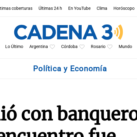
ltimas coberturas
Últimas 24 h
En YouTube
Clima
Horóscopo
Lo Último
Argentina
Córdoba
Rosario
Mundo
Política y Economía
ió con banquero
 encuentro fue