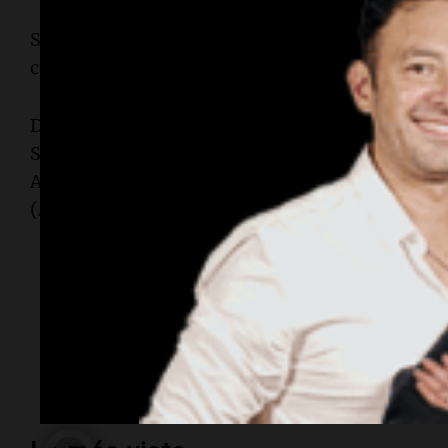
Sin gastar más de lo que entra, sin emitir, los 
cual, este encuentro parece haber sido el puntapi
Del encuentro participaron Facundo Gómez Minu
Supervielle (Supervielle), Jorge Brito (Banco M
Alejandro Butti (Santander), Guillermo Laje (Ba
(ADEBA), Juan Nápoli (Banco de Valores), y Fabi
Temas
Nuevo gobierno
Leliqs
Caputo
Banqueros
reuni