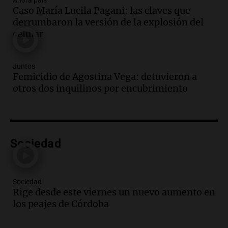
Ahora país
Caso María Lucila Pagani: las claves que
cebolla: hasta 300% en algunos casos,
derrumbaron la versión de la explosión del
advierte Cofrutos
celular
Panorama Federal
Episodios
Audio.
Aumento de precios en papa y
Juntos
cebolla alcanza hasta el 300% en el
Femicidio de Agostina Vega: detuvieron a
mercado de Cofrutos
otros dos inquilinos por encubrimiento
Panorama Federal
Episodios
Audio.
Corte de luz en Córdoba: servicio
casi restablecido tras los fuertes vientos
Sociedad
de 100 km/h
Noticias
Episodios
Audio.
Córdoba enfrenta los estragos del
Sociedad
Rige desde este viernes un nuevo aumento en
fuerte viento: árboles y paredes caídas
los peajes de Córdoba
en varios puntos
Noticias