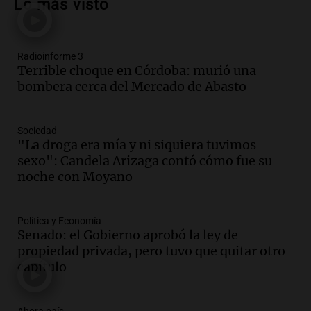
Lo más visto
Argentina extractivista"
Siempre Juntos Rosario
Episodios
Radioinforme 3
Audio.
Kicillof critica la represión
Terrible choque en Córdoba: murió una
policial en el Congreso por la ley de
bombera cerca del Mercado de Abasto
propiedad privada
Panorama Federal
Episodios
Sociedad
Audio.
Comienza Expo La Bulaye 2026:
"La droga era mía y ni siquiera tuvimos
Un atractivo para la ruralidad y el
sexo": Candela Arizaga contó cómo fue su
público en general
noche con Moyano
Noticias
Episodios
Política y Economía
Audio.
Femicidio de Agostina Vega en
Senado: el Gobierno aprobó la ley de
Córdoba: detuvieron a otros dos
propiedad privada, pero tuvo que quitar otro
inquilinos por encubrimiento
capítulo
Juntos
Episodios
Audio.
Aumento de precios en papa y