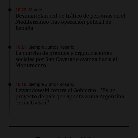
10:22
Mundo
Desmantelan red de tráfico de personas en el
Mediterráneo tras operación policial de
España
10:21
Siempre Juntos Rosario
La marcha de gremios y organizaciones
sociales por San Cayetano avanza hacia el
Monumento
10:16
Siempre Juntos Rosario
Lewandowski contra el Gobierno: "Es un
proyecto de país que apunta a una Argentina
extractivista"
10:12
Mundo
Abelardo De la Espriella asume la presidencia
de Colombia con fuerte seguridad en Cali