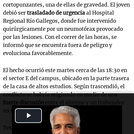
cortopunzantes, una de ellas de gravedad. El joven
debió ser
trasladado de urgencia
al Hospital
Regional Río Gallegos, donde fue intervenido
quirúrgicamente por un neumotórax provocado
por las lesiones. Con el correr de las horas, se
informó que se encuentra fuera de peligro y
evoluciona favorablemente.
El hecho ocurrió este martes cerca de las 18:30 en
el sector E del campus, ubicado en la parte trasera
de la casa de altos estudios. Según trascendió, el
conflicto se habría originado en medio de una
fuerte discusión
entre el alumno y un trabajador
no docente de la institución.
Play
Video
Testigos indicaron que la pelea escaló en pocos