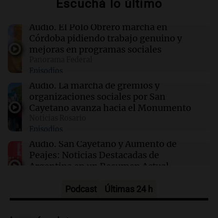
Escuchá lo último
10:06
Tecnología
Audio.
El Polo Obrero marcha en
Un tribunal de Nuevo México ordena a Meta
Córdoba pidiendo trabajo genuino y
pagar $567 millones por seguridad infantil
mejoras en programas sociales
Panorama Federal
Episodios
10:04
Tecnología
Todo lo que debes saber sobre TechCrunch
Audio.
La marcha de gremios y
Disrupt 2026: guía para fundadores
organizaciones sociales por San
Cayetano avanza hacia el Monumento
Noticias Rosario
10:02
La Popu
Episodios
Vale Márquez lanzó “Pierdo el control”, su
versión de la canción de Teddy Swims
Audio.
San Cayetano y Aumento de
Peajes: Noticias Destacadas de
Argentina en un Resumen Actual
Noticias
Episodios
Podcast
Últimas 24 h
Audio.
Lewandowski contra el Gobierno:
"Es un proyecto de país que apunta a una