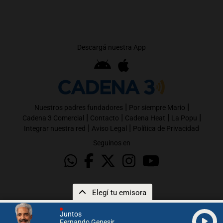
Descargá nuestra App
|
|
Nuestros padres fundadores
Por siempre Mario
|
|
|
|
Cadena 3 Comercial
Contacto
Cadena Heat
La Popu
|
|
Integrar nuestra red
Aviso Legal
Política de Privacidad
Seguinos en
Elegí tu emisora
Juntos
Fernando Genesir