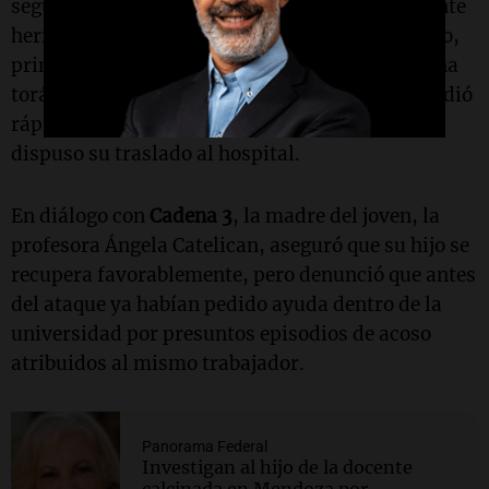
segundos y terminó con el estudiante gravemente
herido, con cortes en distintas partes del cuerpo,
principalmente en uno de sus brazos y en la zona
torácica. Personal de emergencias médicas acudió
rápidamente al lugar, asistió a la víctima y
dispuso su traslado al hospital.
En diálogo con
Cadena 3
, la madre del joven, la
profesora Ángela Catelican, aseguró que su hijo se
recupera favorablemente, pero denunció que antes
del ataque ya habían pedido ayuda dentro de la
universidad por presuntos episodios de acoso
atribuidos al mismo trabajador.
Panorama Federal
Investigan al hijo de la docente