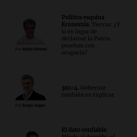
públicos a partir del 17 de octubre
Noticias
Política esquina
Episodios
Economía.
Tierras: ¿Y
si en lugar de
Audio.
Luis Herrera
declamar la Patria
Actualidad
prueban con
Por
Adrián Simioni
Episodios
ocuparla?
3x1=4.
Gobernar
también es explicar
Por
Sergio Suppo
El dato confiable.
Miedo al despido: el