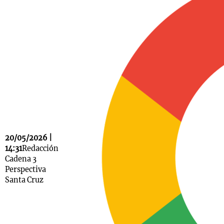
Notas
s
Notas
La Sole en
ial
Mundial 2026
Cadena 3
20/05/2026 |
14:31
Redacción
Cadena 3
Perspectiva
Santa Cruz