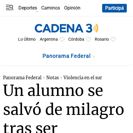
Deportes
Caminos
Opinión
Participá
Programas
Últimas coberturas
Últimas 24 h
En YouTube
Clima
Horóscopo
Lo Último
Argentina
Córdoba
Rosario
Panorama Federal
Panorama Federal
Notas
Violencia en el sur
Un alumno se
salvó de milagro
tras ser