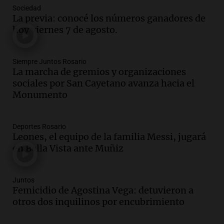
Episodios
Sociedad
Audio.
La peregrinación de San
La previa: conocé los números ganadores de
Cayetano en Argentina: fe, trabajo y
hoy viernes 7 de agosto.
agradecimiento
La Mesa de Café
Episodios
Siempre Juntos Rosario
La marcha de gremios y organizaciones
Audio.
Detuvieron al hijo de Fran
sociales por San Cayetano avanza hacia el
Riquelme tras un operativo con 10
Monumento
allanamientos en Rosario
Noticias Rosario
Episodios
Deportes Rosario
Audio.
El obispo de Buenos Aires
Leones, el equipo de la familia Messi, jugará
anticipa humilidad en el Santuario de
en Bella Vista ante Muñiz
San Cayetano
Panorama Federal
Juntos
Episodios
Femicidio de Agostina Vega: detuvieron a
Audio.
El obispo de Buenos Aires
otros dos inquilinos por encubrimiento
anticipa su homilía en el Santuario de
San Cayetano en Liniers