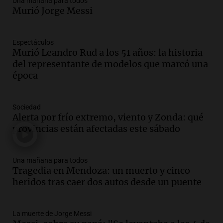
Una mañana para todos
Audio.
Tragedia en Mendoza: un muerto
Murió Jorge Messi
y cinco heridos tras caer dos autos desde
un puente
Una mañana para todos
Espectáculos
Episodios
Murió Leandro Rud a los 51 años: la historia
Audio.
Messi llegará esta noche a
del representante de modelos que marcó una
Rosario para acompañar a su familia
época
tras la muerte de su papá
Una mañana para todos
Sociedad
Episodios
Alerta por frío extremo, viento y Zonda: qué
Audio.
Ley de Propiedad Privada: el revés
provincias están afectadas este sábado
en el Congreso expuso una debilidad
comunicacional del Gobierno
Una mañana para todos
Una mañana para todos
Episodios
Tragedia en Mendoza: un muerto y cinco
heridos tras caer dos autos desde un puente
Audio.
Casabindo se prepara para una
celebración única: 30.000 turistas y el
tradicional Toreo de la Vincha
La muerte de Jorge Messi
Una mañana para todos