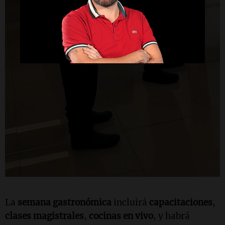
La
semana gastronómica
incluirá
capacitaciones
,
clases magistrales
,
cocinas en vivo
, y habrá