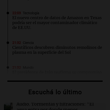
22:03
Tecnología
El nuevo centro de datos de Amazon en Texas
podría ser el mayor contaminador climático
de EE.UU.
21:32
Ciencia
Científicos descubren diminutos remolinos de
plasma en la superficie del Sol
21:32
Mundo
El presidente de Irán reafirma su compromiso
por la paz si EE.UU. genera confianza
Escuchá lo último
21:31
Ciencia
Un pequeño cristal de oro podría revolucionar
la tecnología cuántica a temperatura
Audio.
Tormentas y filtraciones: "El
ambiente
agua entra por donde menos