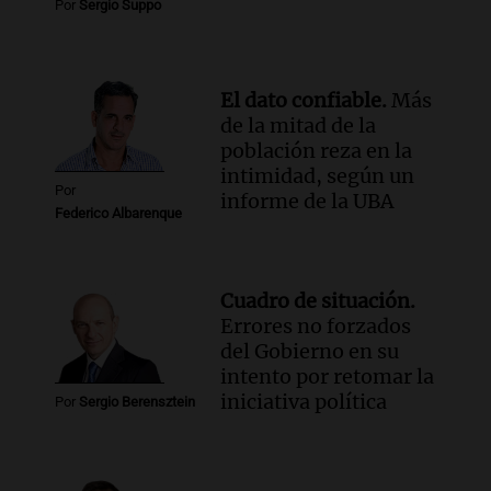
Por
Sergio Suppo
Audio.
Chile planteó mejorar la
conectividad fronteriza, aérea y digital
con Jujuy
Panorama Federal
El dato confiable.
Más
Episodios
de la mitad de la
población reza en la
intimidad, según un
Por
informe de la UBA
Federico Albarenque
Cuadro de situación.
Errores no forzados
del Gobierno en su
intento por retomar la
iniciativa política
Por
Sergio Berensztein