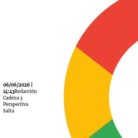
Notas
s
Notas
La Sole en
ial
Mundial 2026
Cadena 3
06/06/2026 |
14:43
Redacción
Cadena 3
Perspectiva
Salta