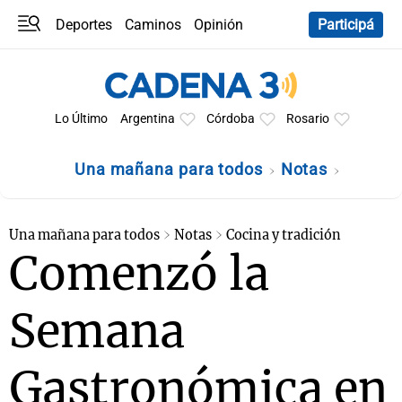
Deportes
Caminos
Opinión
Participá
Programas
Últimas coberturas
Últimas 24 h
En YouTube
Clima
Horóscopo
Lo Último
Argentina
Córdoba
Rosario
Una mañana para todos
Notas
Una mañana para todos
Notas
Cocina y tradición
Comenzó la
Semana
Gastronómica en