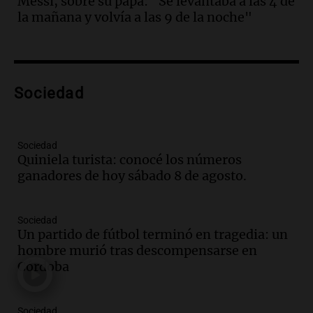
Messi, sobre su papá: "Se levantaba a las 4 de
Episodios
la mañana y volvía a las 9 de la noche"
Audio.
Borges, abogada de Pourrain:
"Tres hombres se lo llevaron para
hacerle preguntas y nunca regresó"
Una mañana para todos
Episodios
Sociedad
Audio.
Voluntarios limpiaron 9.000
metros del río Suquía y retiraron hasta
800 kilos de basura por jornada
Sociedad
Quiniela turista: conocé los números
Una mañana para todos
ganadores de hoy sábado 8 de agosto.
Episodios
Audio.
La historia de la servilleta que
firmó Jorge Messi para el primer
Sociedad
contrato de Leo con Barcelona
Un partido de fútbol terminó en tragedia: un
Una mañana para todos
hombre murió tras descompensarse en
Episodios
Córdoba
Audio.
Joan Gaspart: "Sin Jorge, no sé si
Messi hubiera llegado adonde llegó"
Sociedad