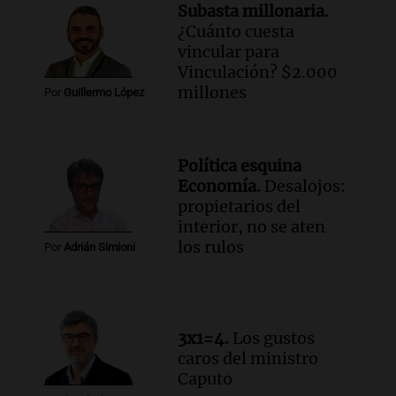
Audio.
Murió Jorge Messi
Subasta millonaria.
Una mañana para todos
¿Cuánto cuesta
Episodios
vincular para
Vinculación? $2.000
Audio.
Mateo, a los 25 años, lucha
millones
Por
Guillermo López
contra el tiempo: necesita un trasplante
para poder seguir viviend
Una mañana para todos
Política esquina
Episodios
Economía.
Desalojos:
Audio.
Estiman que la inflación nacional
propietarios del
de julio será menor al 2,9% registrado
interior, no se aten
en CABA
los rulos
Por
Adrián Simioni
Una mañana para todos
Episodios
Audio.
Altas Cumbres: rescataron a una
cabra que llevaba ocho días atrapada en
3x1=4.
Los gustos
un precipicio
caros del ministro
Una mañana para todos
Caputo
Episodios