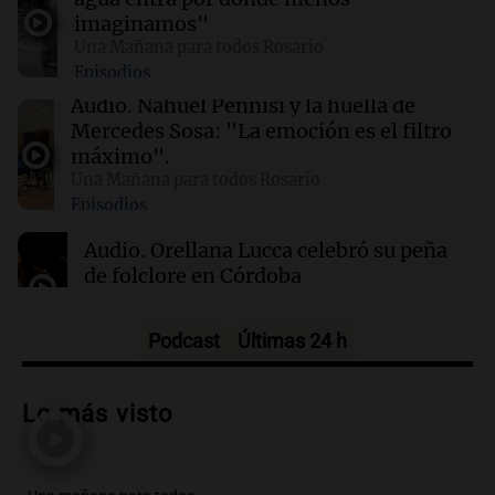
imaginamos"
Una Mañana para todos Rosario
21:31
Sociedad
Episodios
Un partido de fútbol terminó en tragedia: un
hombre murió tras descompensarse en
Audio.
Nahuel Pennisi y la huella de
Córdoba
Mercedes Sosa: "La emoción es el filtro
máximo".
Una Mañana para todos Rosario
21:28
Deportes
Episodios
Lionel Messi llega al Cementerio El Prado para
despedir a su padre
Audio.
Orellana Lucca celebró su peña
de folclore en Córdoba
Tarde y Media
Episodios
Podcast
Últimas 24 h
Audio.
Trágico accidente en Mendoza:
un muerto y varios heridos tras caída de
Lo más visto
vehículos desde un puente
Panorama Federal
Episodios