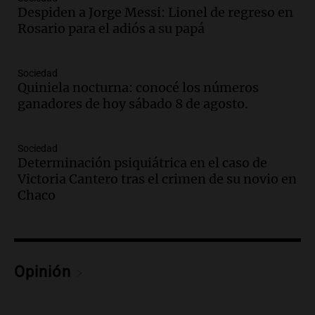
Una mañana para todos
Despiden a Jorge Messi: Lionel de regreso en
Episodios
Rosario para el adiós a su papá
Audio.
El orgullo y el sueño argentino de
Jorge Messi en una entrevista con Rony
Sociedad
Vargas en 2007
Quiniela nocturna: conocé los números
Una mañana para todos
ganadores de hoy sábado 8 de agosto.
Episodios
Audio.
El abuelo de Agostina Vega, tras
las nuevas detenciones: "En esa casa
Sociedad
Determinación psiquiátrica en el caso de
todos tenían algo que ver"
Victoria Cantero tras el crimen de su novio en
Una mañana para todos
Chaco
Episodios
Audio.
Una nutricionista derribó el mito
del desayuno ideal: qué alimentos
conviene priorizar
Una mañana para todos
Opinión
Episodios