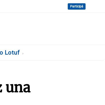
Participá
to Lotuf
z una