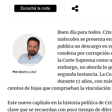
Escuchá la nota
Buen día para todos. Cri
Notas
Notas
miércoles se presenta e
Editorial
Mundial 2026
La Sol
publica un descargo en re
condena por corrupción en
la Corte Suprema como un
embargo, no aborda lo qu
Por
Alberto Lotuf
segunda instancia. La Cor
durante 17 años, con más
cientos de fojas que comprueban la vinculación c
Este nuevo capítulo en la historia política de Cr
clave que se recuerdan con poco tiempo de difer