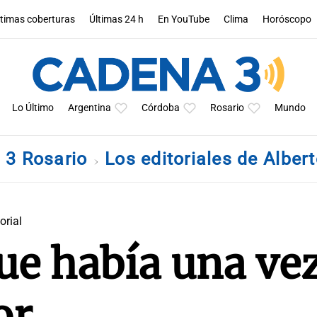
ltimas coberturas
Últimas 24 h
En YouTube
Clima
Horóscopo
Lo Último
Argentina
Córdoba
Rosario
Mundo
 3 Rosario
Los editoriales de Alber
orial
ue había una ve
or