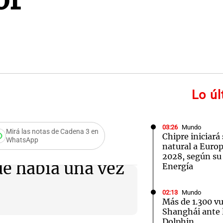
Lo ú
03:26
Mundo
Mirá las notas de Cadena 3 en
Chipre iniciará
WhatsApp
natural a Euro
2028, según su
e había una vez
Energía
02:13
Mundo
Más de 1.300 v
Shanghái ante l
Dolphin