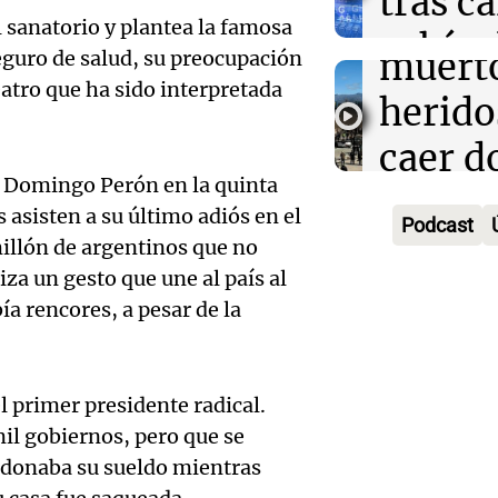
tras c
Mendo
l sanatorio y plantea la famosa
vehícu
Audio.
muerto
eguro de salud, su preocupación
desde 
eatro que ha sido interpretada
llegará
herido
puent
noche 
caer d
Audio.
Panorama F
n Domingo Perón en la quinta
Rosari
desde 
Episodios
Propi
 asisten a su último adiós en el
Podcast
acomp
puent
illón de argentinos que no
Privad
Audio.
za un gesto que une al país al
su fami
Una mañana
revés 
a rencores, a pesar de la
Episodios
Casabi
la mue
Congr
prepar
papá
expus
el primer presidente radical.
una
Una mañana
Audio.
il gobiernos, pero que se
debili
Episodios
celebr
y donaba su sueldo mientras
aboga
comun