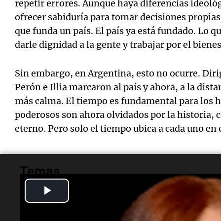
repetir errores. Aunque haya diferencias ideoló
ofrecer sabiduría para tomar decisiones propias
que funda un país. El país ya está fundado. Lo q
darle dignidad a la gente y trabajar por el biene
Sin embargo, en Argentina, esto no ocurre. Dir
Perón e Illia marcaron al país y ahora, a la dista
más calma. El tiempo es fundamental para los 
poderosos son ahora olvidados por la historia, 
eterno. Pero solo el tiempo ubica a cada uno en 
Temas
Play
argentina
cristina
peron
illia
yrigoyen
alem
Video
siempre juntos