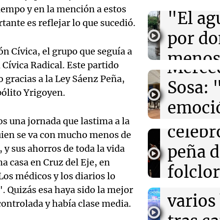
Audio.
iempo y en la mención a estos
"El ag
Pennis
tante es reflejar lo que sucedió.
00:32
Clima
Clima en Salta:
por d
tiempo este do
huella
ión Cívica, el grupo que seguía a
meno
Merce
Cívica Radical. Este partido
00:26
Clima
imagi
Clima en Tucu
no gracias a la Ley Sáenz Peña,
Sosa: 
el tiempo este
Audio.
pólito Yrigoyen.
Una Mañana
agosto
emoció
Rosario
Orella
Audio.
Episodios
s una jornada que lastima a la
filtro
00:21
Clima
celebr
Clima en Mend
quien se va con mucho menos de
accide
el tiempo este
máxim
peña d
 y sus ahorros de toda la vida
agosto
Mendo
a casa en Cruz del Eje, en
Una Mañana
folclo
Rosario
os médicos y los diarios lo
muert
Audio.
Episodios
Córdo
 Quizás esa haya sido la mejor
varios
controlada y había clase media.
Traged
Tarde y Med
Episodios