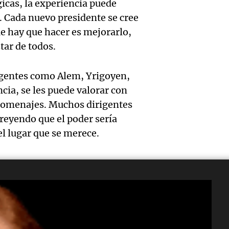
Audio.
Jorge, 
Episodios
gicas, la experiencia puede
Leo c
orgullo
. Cada nuevo presidente se cree
Messi 
Barcel
ue hay que hacer es mejorarlo,
sueño
llegad
star de todos.
Una mañana
Audio.
argent
llegó"
Episodios
igentes como Alem, Yrigoyen,
abuelo
Jorge 
Una mañana
ncia, se les puede valorar con
Episodios
Agosti
una en
homenajes. Muchos dirigentes
creyendo que el poder sería
Audio.
tras l
con R
el lugar que se merece.
nutric
detenc
Vargas
derrib
"En es
Una mañana
Episodios
del de
todos 
ideal:
algo q
editorial alberto turco lotuf
alimen
Una mañana