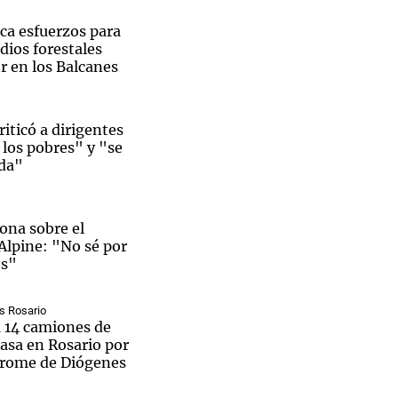
ica esfuerzos para
dios forestales
or en los Balcanes
Notas
tas
Notas
riticó a dirigentes
Venezuela de
los pobres" y "se
 Groenlandia
Comprometidos
Madur
ida"
iona sobre el
lpine: "No sé por
os"
s Rosario
a 14 camiones de
asa en Rosario por
drome de Diógenes
La