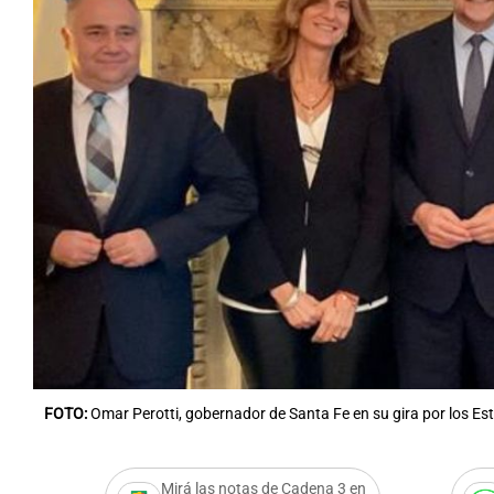
Notas
Notas
Editorial
Mundial 2026
La Sol
FOTO:
Omar Perotti, gobernador de Santa Fe en su gira por los Es
Mirá las notas de Cadena 3 en