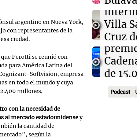
Bulaya
Ahora país
Audio.
interi
divers
Episodios
Anunci
Villa 
cónsul argentino en Nueva York,
atracc
jo con representantes de la
ganado
Cruz d
para t
esa ciudad.
premi
tras se
Panorama F
Audio.
Episodios
que Perotti se reunió con
Cadena
destit
inicia
uda para América Latina del
de 15.
Ahora país
 Cognizant-Softvision, empresa
Audio.
bonos 
Episodios
nas en todo el mundo y cuya
mensa
Tekis
en dis
32.400 millones.
Podcast
recibi
prese
elector
Noticias
tro con la necesidad de
"Cordi
protec
Episodios
nas al mercado estadounidense
y
Audio.
Mar" 
ambién la cantidad de
tierras
o mercado”, según la