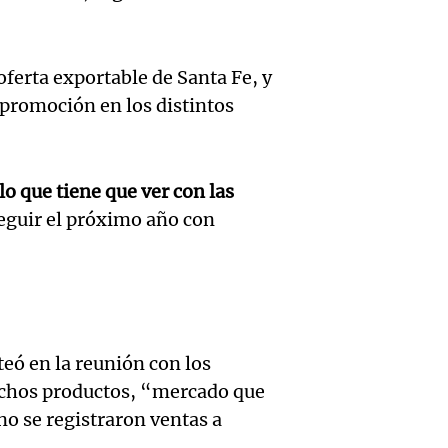
La Bul
llenar
Panorama F
Episodios
comie
carnav
Audio.
oferta exportable de Santa Fe, y
sorpre
estudi
Córdo
 promoción en los distintos
grand
Cadena
destit
premio
Juntos
Audio.
la int
Episodios
o que tiene que ver con las
los vis
de tan
guir el próximo año con
interi
Noticias
milong
Villa 
Episodios
Audio.
Confit
Cruz d
la mita
Orient
se atr
teó en la reunión con los
poblac
propue
Juntos
dichos productos, “mercado que
Episodios
 no se registraron ventas a
en la
cultur