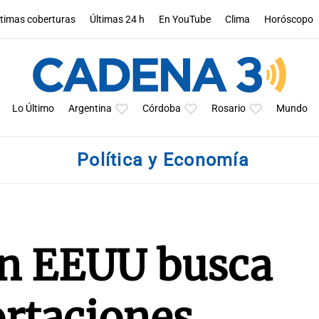
ltimas coberturas
Últimas 24 h
En YouTube
Clima
Horóscopo
Lo Último
Argentina
Córdoba
Rosario
Mundo
Política y Economía
en EEUU busca
ortaciones