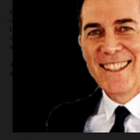
Entre otros encuentros, la agenda del mandatar
contempla una reunión con la directora y miemb
Departamento de Adquisiciones de las Naciones
responsable de brindar servicios de cadena de s
asesoramiento comercial del organismo.
Además, recibirá al gobernador la directora de
Alimentos de las Naciones Unidas, Coco Ushiya
Temas
Omar Perotti
EEUU
exportaciones
comercio exteri