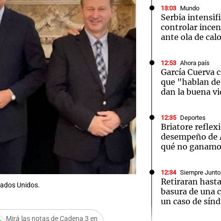
13:03
Mundo
Serbia intensif
controlar incen
ante ola de cal
12:53
Ahora país
Notas
Notas
No
García Cuerva c
que "hablan de 
e en Cadena 3
El huracán de Arequito
Cadena 3 en
dan la buena v
12:35
Deportes
Briatore reflex
desempeño de A
qué no ganam
12:34
Siempre Junto
Retiraran hast
tados Unidos.
basura de una c
un caso de sín
Audio.
Mirá las notas de Cadena 3 en