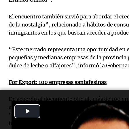
El encuentro también sirvió para abordar el cr
de la nostalgia”, relacionado a hábitos de con
inmigrantes en los que buscan acceder a produc
“Este mercado representa una oportunidad en es
pequeñas y medianas empresas de la provincia 
dulce de leche o alfajores”, informó la Goberna
For Export: 100 empresas santafesinas
De acuerdo al documento oficial, más de 100 e
al mercado estadounidense y el objetivo de la g
Play
“incrementar los flujos exportados, así como l
Video
ingresar al mercado estadounidense”.