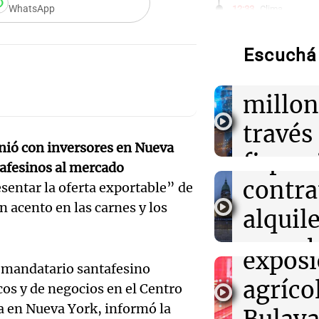
justici
WhatsApp
12:33
Clima
Clima en Salta:
tiempo este vie
invest
Escuchá 
Audio.
estafa
12:31
Juntos
Los Tekis pres
serán 
millon
y Mar" y llenar
estudio de Cad
desalo
través
Audio.
unió con inversores en Nueva
exprés
12:28
Clima
financ
Clima en Tucu
inaugu
tafesinos al mercado
el tiempo este 
contra
Mendo
esentar la oferta exportable” de
décim
n acento en las carnes y los
alquile
Rafael
12:22
Clima
prime
Clima en Mend
aprueb
Panorama F
el tiempo este 
Audio.
exposi
Episodios
el mandatario santafesino
de pro
atrinc
agríco
os y de negocios en el Centro
privad
 en Nueva York, informó la
intend