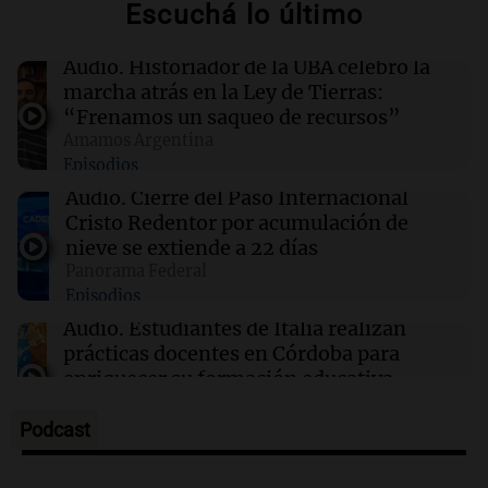
Escuchá lo último
19:13
Sociedad
Audio.
Historiador de la UBA celebró la
Un video en primera persona y otras claves del
marcha atrás en la Ley de Tierras:
caso Micaela Albornoz
“Frenamos un saqueo de recursos”
Amamos Argentina
Episodios
19:07
Mundo
Ecuador retoma la compra de energía a
Audio.
Cierre del Paso Internacional
Colombia con precios reducidos en medio de
Cristo Redentor por acumulación de
tensiones políticas
nieve se extiende a 22 días
Panorama Federal
Episodios
19:06
Sociedad
Caso Loan: Soria denuncia un violento
Audio.
Estudiantes de Italia realizan
altercado en la cárcel durante el juicio
prácticas docentes en Córdoba para
enriquecer su formación educativa
Panorama Federal
Episodios
Podcast
Audio.
La Universidad de Milán y su
colaboración con la municipalidad para