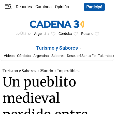
Deportes
Caminos
Opinión
Participá
Programas
Últimas coberturas
Últimas 24 h
En YouTube
Clima
Horóscopo
Lo Último
Argentina
Córdoba
Rosario
Turismo y Sabores
Videos
Córdoba
Argentina
Sabores
Descubrí Santa Fe
Tulumba, 
Turismo y Sabores
Mundo
Imperdibles
Un pueblito
medieval