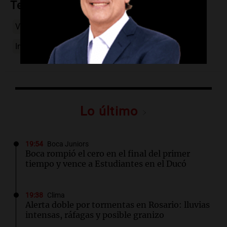
Temas
Volcanes
Pueblito
Medieval
España
Imperdibles
Paisajes
Europa
Lo último
19:54
Boca Juniors
Boca rompió el cero en el final del primer
tiempo y vence a Estudiantes en el Ducó
19:38
Clima
Alerta doble por tormentas en Rosario: lluvias
intensas, ráfagas y posible granizo