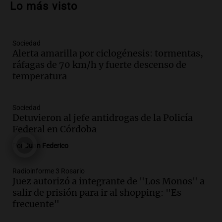
Lo más visto
la educación y parques
Panorama Federal
Episodios
Sociedad
Audio.
Monseñor Fenoy celebra la visita
Alerta amarilla por ciclogénesis: tormentas,
de León XIV a Argentina y reflexiona
ráfagas de 70 km/h y fuerte descenso de
sobre su impacto espiritual
temperatura
Panorama Federal
Episodios
Audio.
El papamóvil de Juan Pablo II
Sociedad
revive con la visita de León XIV y una
Detuvieron al jefe antidrogas de la Policía
historia nacida en Córdoba
Federal en Córdoba
Viva la Radio
Por
Juan Federico
Episodios
Audio.
El ministro de Economía de Santa
Radioinforme 3 Rosario
Fe relativiza el impacto del fallo sobre
Juez autorizó a integrante de "Los Monos" a
jubilaciones en la provincia
salir de prisión para ir al shopping: "Es
Panorama Federal
frecuente"
Episodios