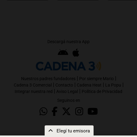
Descargá nuestra App
|
|
Nuestros padres fundadores
Por siempre Mario
|
|
|
|
Cadena 3 Comercial
Contacto
Cadena Heat
La Popu
|
|
Integrar nuestra red
Aviso Legal
Política de Privacidad
Seguinos en
Elegí tu emisora