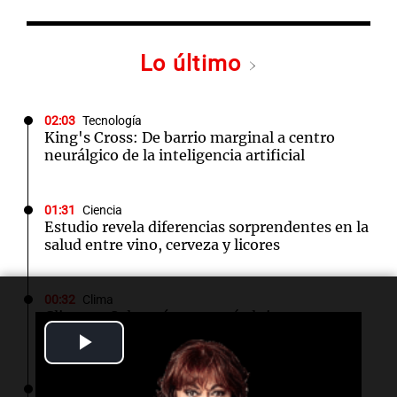
Lo último
02:03
Tecnología
King's Cross: De barrio marginal a centro
neurálgico de la inteligencia artificial
01:31
Ciencia
Estudio revela diferencias sorprendentes en la
salud entre vino, cerveza y licores
00:32
Clima
Clima en Salta: cómo estará el tiempo este
lunes 10 de agosto
Play
Video
00:27
Clima