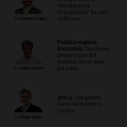
Episodios
vincular para
Audio.
Una mujer de 40 años muere en
Vinculación? $2.000
un accidente en la Ruta 321 cerca de
millones
Por
Guillermo López
García Fernández
Panorama Federal
Episodios
Política esquina
Audio.
El Tesoro Nacional captura 12
Economía.
Desalojos:
billones de pesos y genera excedente de
propietarios del
liquidez de 4 billones
interior, no se aten
Panorama Federal
los rulos
Por
Adrián Simioni
Episodios
Audio.
La lección del Titanic y la
humildad en tiempos de tormenta
según San Ignacio de Loyola
3x1=4.
Los gustos
Panorama Federal
caros del ministro
Episodios
Caputo
Audio.
Tormentas y filtraciones: "El
Por
Sergio Suppo
agua entra por donde menos
imaginamos"