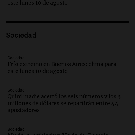
con fractura de tobillo en refugio Doña
este lunes 10 de agosto
Rosa
Panorama Federal
Episodios
Audio.
Amaycha del Valle avanza en
Sociedad
investigación internacional sobre asma
con nueva tecnología médica
Panorama Federal
Episodios
Sociedad
Frío extremo en Buenos Aires: clima para
Audio.
Suspenden descuento en SUBE y
este lunes 10 de agosto
aumentan tarifas del SUBTE en Buenos
Aires desde agosto
Panorama Federal
Sociedad
Episodios
Quini: nadie acertó los seis números y los 3
Audio.
Kicillof critica la desregulación
millones de dólares se repartirán entre 44
financiera y el aumento de la morosidad
apostadores
en Buenos Aires
Panorama Federal
Episodios
Sociedad