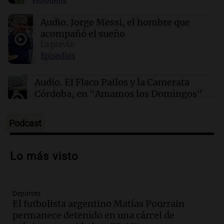
Episodios
lunes 10 de agosto
Audio.
Jorge Messi, el hombre que
acompañó el sueño
00:06
Clima
Clima en CABA: cómo estará el tiempo este
La previa
lunes 10 de agosto
Episodios
Audio.
El Flaco Pailos y la Camerata
Córdoba, en "Amamos los Domingos"
Amamos los Domingos
Episodios
Podcast
Audio.
Patricia Palmer y Mario Pasik
hablaron de su obra en Cadena 3
Lo más visto
Amamos los Domingos
Episodios
Deportes
Audio.
Córdoba espera a León XIV con el
El futbolista argentino Matías Pourrain
recuerdo del paso de Juan Pablo II: "Te
permanece detenido en una cárcel de
traspasaba con la mirada"