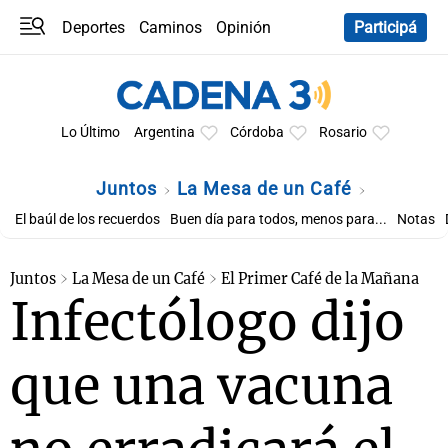
Deportes
Caminos
Opinión
Participá
Programas
Últimas coberturas
Últimas 24 h
En YouTube
Clima
Horóscopo
Lo Último
Argentina
Córdoba
Rosario
Juntos
La Mesa de un Café
El baúl de los recuerdos
Buen día para todos, menos para...
Notas
Juntos
La Mesa de un Café
El Primer Café de la Mañana
Infectólogo dijo
que una vacuna