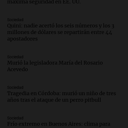
máxima seguridad en EE. UU.
Amamos los Domingos
Episodios
Audio.
El observatorio de Bosque Alegre,
Sociedad
un imperdible cordobés para los
Quini: nadie acertó los seis números y los 3
amantes de la astronomía
millones de dólares se repartirán entre 44
Amamos los Domingos
apostadores
Episodios
Audio.
“No entendíamos qué cantaban”:
Sociedad
la historia del club de Irlanda
Murió la legisladora María del Rosario
revolucionado por hinchas argentinos
Acevedo
Amamos los Domingos
Episodios
Audio.
Crisis diplomática: el embajador
Sociedad
Tragedia en Córdoba: murió un niño de tres
argentino regresa al país tras conflicto
años tras el ataque de un perro pitbull
con Brasil
Panorama Federal
Episodios
Sociedad
Audio.
Bomberos asisten a senderista
Frío extremo en Buenos Aires: clima para