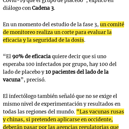
Covid-19 que el grupo de placebo”, explicó en
diálogo con
Cadena 3
.
En un momento del estudio de la fase 3,
un comité
de monitoreo realiza un corte para evaluar la
eficacia y la seguridad de la dosis
.
“El
90% de eficacia
quiere decir que si uno
esperaba 100 infectados por grupo, hay 100 del
lado de placebo y
10 pacientes del lado de la
vacuna
”, precisó.
El infectólogo también señaló que no se exige el
mismo nivel de experimentación y resultados en
todas las regiones del mundo.
“Las vacunas rusas
y chinas, si pretenden aplicarse en occidente,
deberán pasar por las agencias regulatorias que