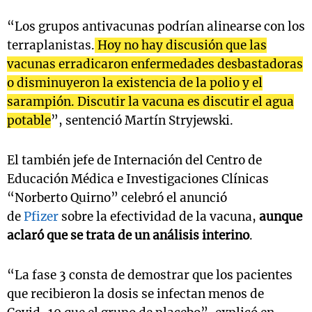
“Los grupos antivacunas podrían alinearse con los
terraplanistas.
Hoy no hay discusión que las
Notas
vacunas erradicaron enfermedades desbastadoras
s
Notas
o disminuyeron la existencia de la polio y el
La Sole en
sarampión. Discutir la vacuna es discutir el agua
ial
Mundial 2026
Cadena 3
potable
”, sentenció Martín Stryjewski.
El también jefe de Internación del Centro de
Educación Médica e Investigaciones Clínicas
“Norberto Quirno” celebró el anunció
de
Pfizer
sobre la efectividad de la vacuna,
aunque
aclaró que se trata de un análisis interino
.
“La fase 3 consta de demostrar que los pacientes
que recibieron la dosis se infectan menos de