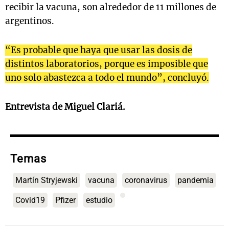
recibir la vacuna, son alrededor de 11 millones de
argentinos.
“Es probable que haya que usar las dosis de
distintos laboratorios, porque es imposible que
uno solo abastezca a todo el mundo”, concluyó.
Entrevista de Miguel Clariá.
Temas
Martín Stryjewski
vacuna
coronavirus
pandemia
Covid19
Pfizer
estudio