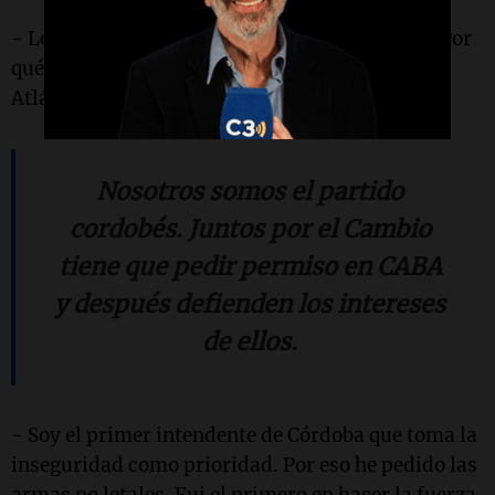
- Los mercados crecen en el Océano Pacífico. ¿Por
qué seguir, entonces, mandando todo por el
Atlántico?
Nosotros somos el partido
cordobés. Juntos por el Cambio
tiene que pedir permiso en CABA
y después defienden los intereses
de ellos.
- Soy el primer intendente de Córdoba que toma la
inseguridad como prioridad. Por eso he pedido las
armas no letales. Fui el primero en hacer la fuerza