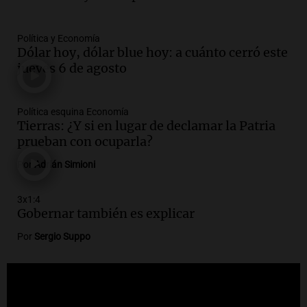
Audio.
Santa Fe reactivará 1.500
viviendas paralizadas tras el cierre de
Política y Economía
Procrear en la provincia
Dólar hoy, dólar blue hoy: a cuánto cerró este
Panorama Federal
jueves 6 de agosto
Episodios
Audio.
Debate en el Senado por la ley de
Política esquina Economía
propiedad privada genera preocupación
Tierras: ¿Y si en lugar de declamar la Patria
y críticas entre senadores
prueban con ocuparla?
Panorama Federal
Episodios
Por
Adrián Simioni
Audio.
La comunidad boliviana en Salta:
un pilar cultural y social según Antonio
3x1:4
Marocco
Gobernar también es explicar
Panorama Federal
Por
Sergio Suppo
Episodios
Audio.
Ordenan el reintegro de dos
niños a Córdoba tras disputa de
custodia en Salta