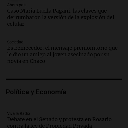
contrato entre cooperativa argentina y
Ahora país
Caso María Lucila Pagani: las claves que
Huawei en Neuquén
derrumbaron la versión de la explosión del
Panorama Federal
celular
Episodios
Audio.
El vicegobernador de Salta resalta
la presencia de 70.000 bolivianos en la
Sociedad
provincia y su integración
Estremecedor: el mensaje premonitorio que
Panorama Federal
le dio un amigo al joven asesinado por su
Episodios
novia en Chaco
Audio.
La amiga del Papa León XIV
recordó su paso por Perú: "Nos decía
siempre: ''Difundan el milagro''"
Viva la Radio
Política y Economía
Episodios
Audio.
Santa Fe, segunda provincia con
más femicidios del país, según informe
de Casa del Encuentro
Viva la Radio
Debate en el Senado y protesta en Rosario
Panorama Federal
contra la ley de Propiedad Privada
Episodios