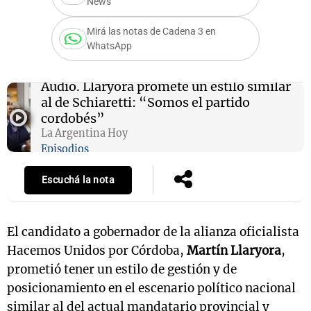
News
Mirá las notas de Cadena 3 en
WhatsApp
Notas
s
Notas
Audio.
Llaryora promete un estilo similar
La Sole en
al de Schiaretti: “Somos el partido
ial
Mundial 2026
Cadena 3
cordobés”
La Argentina Hoy
Episodios
Escuchá la nota
El candidato a gobernador de la alianza oficialista
Hacemos Unidos por Córdoba,
Martín Llaryora
,
prometió tener un estilo de gestión y de
posicionamiento en el escenario político nacional
similar al del actual mandatario provincial y