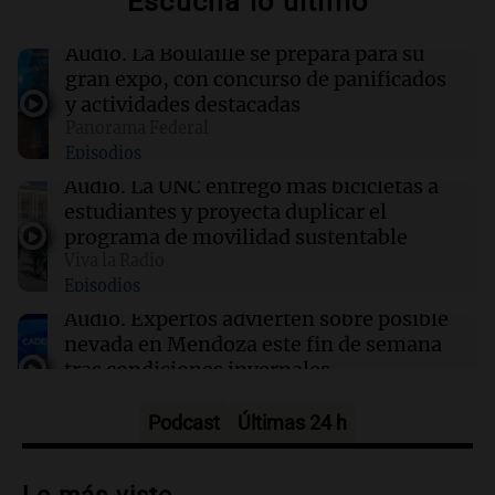
Escuchá lo último
Desafíos y soluciones en la seguridad vial
argentina: un enfoque federal y local
Audio.
La Boulaille se prepara para su
gran expo, con concurso de panificados
17:54
Sociedad
y actividades destacadas
Tensión frente al Congreso: la Policía
Panorama Federal
reprimió con gases y camiones hidrantes a
Episodios
manifestantes
Audio.
La UNC entregó más bicicletas a
estudiantes y proyecta duplicar el
17:52
Consejos
programa de movilidad sustentable
Tendencias en decoración: lo vintage vuelve
Viva la Radio
con fuerza en 2026
Episodios
Audio.
Expertos advierten sobre posible
nevada en Mendoza este fin de semana
tras condiciones invernales
Panorama Federal
Episodios
Podcast
Últimas 24 h
Audio.
Padres presentes, pero
distraídos: ¿Qué pasa con un niño