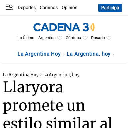
Deportes
Caminos
Opinión
Participá
Programas
Últimas coberturas
Últimas 24 h
En YouTube
Clima
Horóscopo
Lo Último
Argentina
Córdoba
Rosario
La Argentina Hoy
La Argentina, hoy
La Argentina Hoy
La Argentina, hoy
Llaryora
promete un
estilo similar al