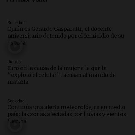
Lo más visto
cuando el padre mira mucho el teléfono?
Educar entre todos
Episodios
Sociedad
Audio.
Presentan el innovador Parque
Quién es Gerardo Gasparutti, el docente
Tecnológico en Villa María con dos
universitario detenido por el femicidio de su
edificios icónicos
esposa
Panorama Federal
Episodios
Audio.
Polémica en el fútbol argentino:
Juntos
árbitros bajo la lupa tras fallos
Giro en la causa de la mujer a la que le
controvertidos
“explotó el celular”: acusan al marido de
Panorama Federal
matarla
Episodios
Audio.
El kirchnerismo no logra apoyo
Sociedad
para modificar proyecto de propiedad
Continúa una alerta meteorológica en medio
privada en el Senado Nacional
país: las zonas afectadas por lluvias y vientos
Panorama Federal
fuertes
Episodios
Audio.
Estados Unidos advierte sobre