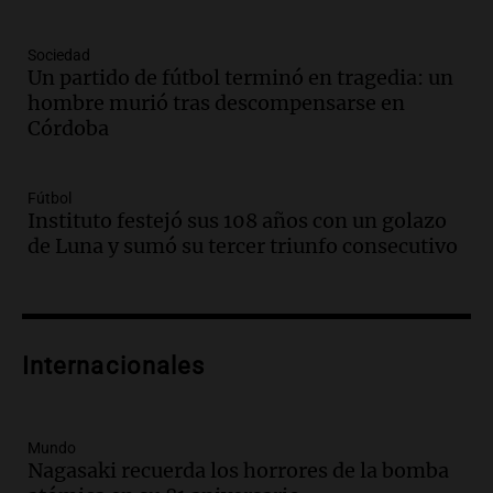
Una mañana para todos
Episodios
Sociedad
Un partido de fútbol terminó en tragedia: un
Audio.
Casabindo se prepara para una
hombre murió tras descompensarse en
celebración única: 30.000 turistas y el
Córdoba
tradicional Toreo de la Vincha
Una mañana para todos
Episodios
Fútbol
Audio.
Borges, abogada de Pourrain:
Instituto festejó sus 108 años con un golazo
"Tres hombres se lo llevaron para
de Luna y sumó su tercer triunfo consecutivo
hacerle preguntas y nunca regresó"
Una mañana para todos
Episodios
Audio.
Voluntarios limpiaron 9.000
Internacionales
metros del río Suquía y retiraron hasta
800 kilos de basura por jornada
Una mañana para todos
Episodios
Mundo
Nagasaki recuerda los horrores de la bomba
Audio.
La historia de la servilleta que