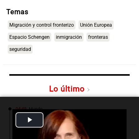
Temas
Migración y control fronterizo
Unión Europea
Espacio Schengen
inmigración
fronteras
seguridad
Lo último
04:49
Mundo
Nagasaki recuerda los horrores de la bomba
Play
atómica en su 81 aniversario
Video