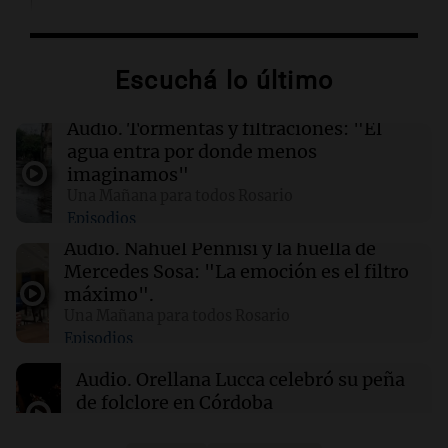
02:03
Tecnología
Airbnb acelera el lanzamiento de funciones
gracias a la inteligencia artificial en su
Escuchá lo último
búsqueda
Audio.
Tormentas y filtraciones: "El
01:49
Mundo
agua entra por donde menos
El Pentágono solicita a la industria de defensa
imaginamos"
un aumento en la producción de armas
Una Mañana para todos Rosario
Episodios
01:31
Ciencia
Audio.
Nahuel Pennisi y la huella de
Reducir alimentos dulces no disminuye
Mercedes Sosa: "La emoción es el filtro
antojos ni mejora la salud, según estudio
máximo".
Una Mañana para todos Rosario
Episodios
01:29
Mundo
El lago Mead alcanza su nivel más bajo en 90
Audio.
Orellana Lucca celebró su peña
años, evidenciando la crisis hídrica en EE.UU.
de folclore en Córdoba
Tarde y Media
Episodios