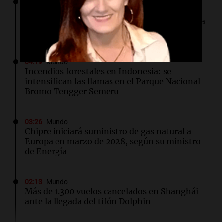
04:37
Mundo
Hutíes de Yemen atacan instalación de
Aramco en Arabia Saudí: nuevo conflicto en la
región
04:19
Mundo
Incendios forestales en Indonesia: se
intensifican las llamas en el Parque Nacional
Bromo Tengger Semeru
03:26
Mundo
Chipre iniciará suministro de gas natural a
Europa en marzo de 2028, según su ministro
de Energía
02:13
Mundo
Más de 1.300 vuelos cancelados en Shanghái
ante la llegada del tifón Dolphin