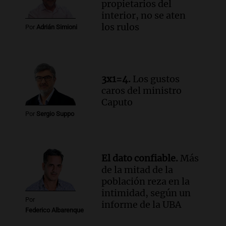
propietarios del
Episodios
interior, no se aten
Audio.
Altas Cumbres: rescataron a una
los rulos
Por
Adrián Simioni
cabra que llevaba ocho días atrapada en
un precipicio
Una mañana para todos
Episodios
3x1=4.
Los gustos
Audio.
Chile planteó mejorar la
caros del ministro
conectividad fronteriza, aérea y digital
Caputo
con Jujuy
Por
Sergio Suppo
Panorama Federal
Episodios
El dato confiable.
Más
de la mitad de la
población reza en la
intimidad, según un
Por
informe de la UBA
Federico Albarenque