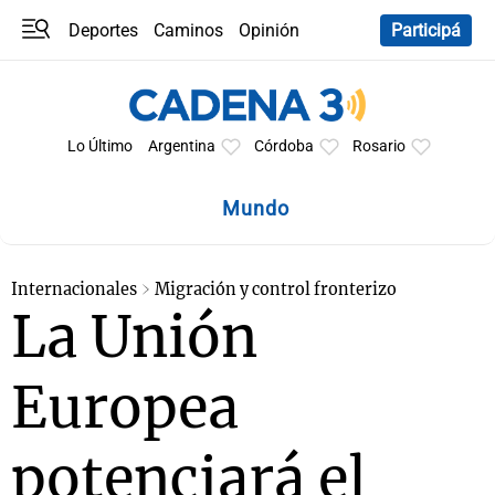
Deportes
Caminos
Opinión
Participá
Programas
Últimas coberturas
Últimas 24 h
En YouTube
Clima
Horóscopo
Lo Último
Argentina
Córdoba
Rosario
Mundo
Internacionales
Migración y control fronterizo
La Unión
Europea
potenciará el