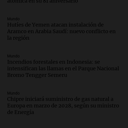
atómica en su 81 aniversario
firmó Jorge Messi para el primer
contrato de Leo con Barcelona
Una mañana para todos
Mundo
Episodios
Hutíes de Yemen atacan instalación de
Aramco en Arabia Saudí: nuevo conflicto en
Audio.
Joan Gaspart: "Sin Jorge, no sé si
la región
Messi hubiera llegado adonde llegó"
Una mañana para todos
Episodios
Mundo
Incendios forestales en Indonesia: se
Audio.
El orgullo y el sueño argentino de
intensifican las llamas en el Parque Nacional
Jorge Messi en una entrevista con Rony
Bromo Tengger Semeru
Vargas en 2007
Una mañana para todos
Episodios
Mundo
Audio.
El abuelo de Agostina Vega, tras
Chipre iniciará suministro de gas natural a
las nuevas detenciones: "En esa casa
Europa en marzo de 2028, según su ministro
todos tenían algo que ver"
de Energía
Una mañana para todos
Episodios