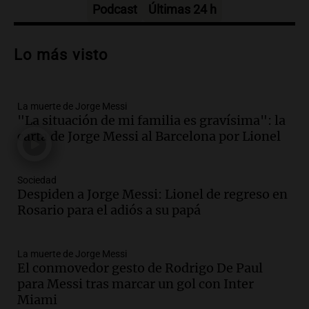
Podcast
Últimas 24 h
Audio.
Trágico accidente en Mendoza:
un muerto y varios heridos tras caída de
Lo más visto
vehículos desde un puente
Panorama Federal
Episodios
La muerte de Jorge Messi
Audio.
Tragedia en Mendoza: un muerto
"La situación de mi familia es gravísima": la
y cinco heridos tras caer dos autos desde
carta de Jorge Messi al Barcelona por Lionel
un puente
Una mañana para todos
Episodios
Sociedad
Audio.
Messi llegará esta noche a
Despiden a Jorge Messi: Lionel de regreso en
Rosario para acompañar a su familia
Rosario para el adiós a su papá
tras la muerte de su papá
Una mañana para todos
La muerte de Jorge Messi
Episodios
El conmovedor gesto de Rodrigo De Paul
Audio.
Ley de Propiedad Privada: el revés
para Messi tras marcar un gol con Inter
en el Congreso expuso una debilidad
Miami
comunicacional del Gobierno