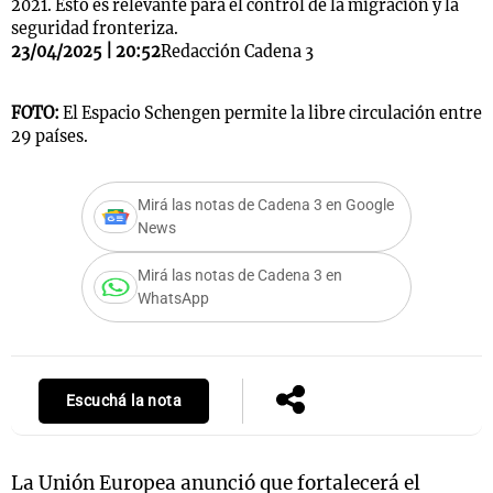
2021. Esto es relevante para el control de la migración y la
seguridad fronteriza.
23/04/2025 | 20:52
Redacción Cadena 3
Notas
FOTO:
El Espacio Schengen permite la libre circulación entre
s
Notas
29 países.
La Sole en
ial
Mundial 2026
Cadena 3
Mirá las notas de Cadena 3 en Google
News
Mirá las notas de Cadena 3 en
WhatsApp
Escuchá la nota
La Unión Europea anunció que fortalecerá el