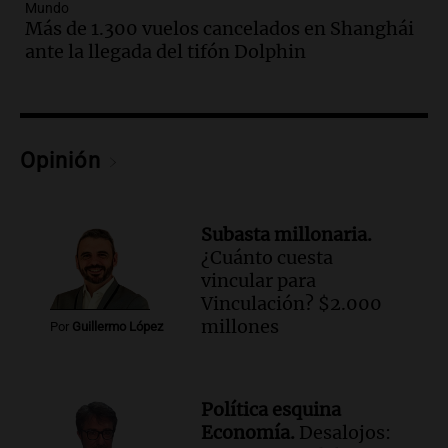
Mundo
Audio.
Una nutricionista derribó el mito
Más de 1.300 vuelos cancelados en Shanghái
del desayuno ideal: qué alimentos
ante la llegada del tifón Dolphin
conviene priorizar
Una mañana para todos
Episodios
Audio.
Murió Jorge Messi
Opinión
Una mañana para todos
Episodios
Subasta millonaria.
Audio.
Mateo, a los 25 años, lucha
¿Cuánto cuesta
contra el tiempo: necesita un trasplante
vincular para
para poder seguir viviend
Vinculación? $2.000
Una mañana para todos
millones
Por
Guillermo López
Episodios
Audio.
Estiman que la inflación nacional
de julio será menor al 2,9% registrado
Política esquina
en CABA
Economía.
Desalojos:
Una mañana para todos