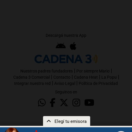
Descargá nuestra App
|
|
Nuestros padres fundadores
Por siempre Mario
|
|
|
|
Cadena 3 Comercial
Contacto
Cadena Heat
La Popu
|
|
Integrar nuestra red
Aviso Legal
Política de Privacidad
Seguinos en
Elegí tu emisora