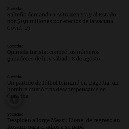
Una mañana para todos
Episodios
Sociedad
Salteño demanda a AstraZeneca y al Estado
Audio.
La historia de la servilleta que
por $191 millones por efectos de la vacuna
firmó Jorge Messi para el primer
Covid-19
contrato de Leo con Barcelona
Una mañana para todos
Episodios
Sociedad
Quiniela turista: conocé los números
Audio.
Joan Gaspart: "Sin Jorge, no sé si
ganadores de hoy sábado 8 de agosto.
Messi hubiera llegado adonde llegó"
Una mañana para todos
Episodios
Sociedad
Un partido de fútbol terminó en tragedia: un
Audio.
El orgullo y el sueño argentino de
hombre murió tras descompensarse en
Jorge Messi en una entrevista con Rony
Córdoba
Vargas en 2007
Una mañana para todos
Episodios
Sociedad
Audio.
El abuelo de Agostina Vega, tras
Despiden a Jorge Messi: Lionel de regreso en
las nuevas detenciones: "En esa casa
Rosario para el adiós a su papá