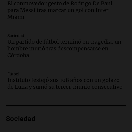
El conmovedor gesto de Rodrigo De Paul
Audio.
Ley de Propiedad Privada: el revés
para Messi tras marcar un gol con Inter
en el Congreso expuso una debilidad
Miami
comunicacional del Gobierno
Una mañana para todos
Episodios
Sociedad
Un partido de fútbol terminó en tragedia: un
Audio.
Casabindo se prepara para una
hombre murió tras descompensarse en
celebración única: 30.000 turistas y el
Córdoba
tradicional Toreo de la Vincha
Una mañana para todos
Episodios
Fútbol
Audio.
Borges, abogada de Pourrain:
Instituto festejó sus 108 años con un golazo
"Tres hombres se lo llevaron para
de Luna y sumó su tercer triunfo consecutivo
hacerle preguntas y nunca regresó"
Una mañana para todos
Episodios
Audio.
Voluntarios limpiaron 9.000
Sociedad
metros del río Suquía y retiraron hasta
800 kilos de basura por jornada