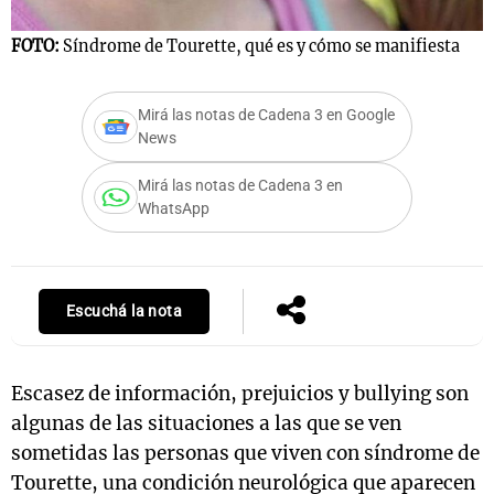
FOTO:
Síndrome de Tourette, qué es y cómo se manifiesta
Notas
Mirá las notas de Cadena 3 en Google
s
Notas
News
La Sole en
ial
Mundial 2026
Cadena 3
Mirá las notas de Cadena 3 en
WhatsApp
Escuchá la nota
Escasez de información, prejuicios y bullying son
algunas de las situaciones a las que se ven
sometidas las personas que viven con síndrome de
Tourette, una condición neurológica que aparecen