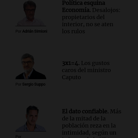
Política esquina
de julio será menor al 2,9% registrado
Economía.
Desalojos:
en CABA
propietarios del
Una mañana para todos
interior, no se aten
Episodios
los rulos
Por
Adrián Simioni
Audio.
Altas Cumbres: rescataron a una
cabra que llevaba ocho días atrapada en
un precipicio
Una mañana para todos
3x1=4.
Los gustos
Episodios
caros del ministro
Audio.
Chile planteó mejorar la
Caputo
conectividad fronteriza, aérea y digital
Por
Sergio Suppo
con Jujuy
Panorama Federal
Episodios
El dato confiable.
Más
de la mitad de la
población reza en la
intimidad, según un
Por