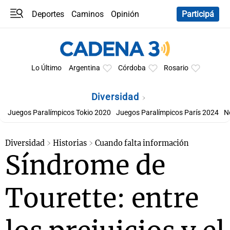
Deportes
Caminos
Opinión
Participá
Programas
Últimas coberturas
Últimas 24 h
En YouTube
Clima
Horóscopo
Lo Último
Argentina
Córdoba
Rosario
Diversidad
Juegos Paralímpicos Tokio 2020
Juegos Paralímpicos París 2024
N
Diversidad
Historias
Cuando falta información
Síndrome de
Tourette: entre