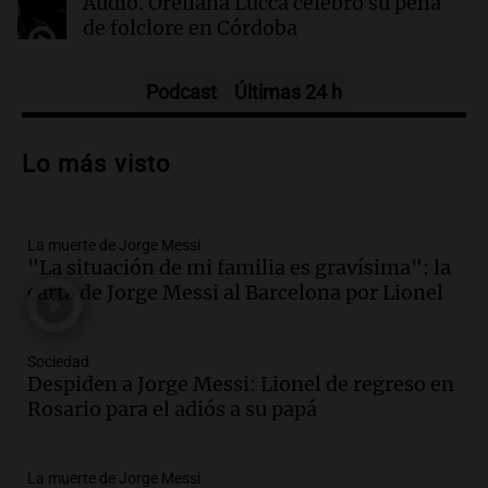
Audio.
Orellana Lucca celebró su peña
de folclore en Córdoba
Tarde y Media
Episodios
Podcast
Últimas 24 h
Audio.
Trágico accidente en Mendoza:
un muerto y varios heridos tras caída de
Lo más visto
vehículos desde un puente
Panorama Federal
Episodios
La muerte de Jorge Messi
Audio.
Tragedia en Mendoza: un muerto
"La situación de mi familia es gravísima": la
y cinco heridos tras caer dos autos desde
carta de Jorge Messi al Barcelona por Lionel
un puente
Una mañana para todos
Episodios
Sociedad
Audio.
Messi llegará esta noche a
Despiden a Jorge Messi: Lionel de regreso en
Rosario para acompañar a su familia
Rosario para el adiós a su papá
tras la muerte de su papá
Una mañana para todos
La muerte de Jorge Messi
Episodios