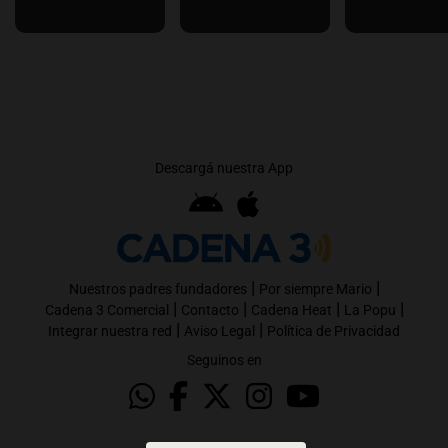
Descargá nuestra App
|
|
Nuestros padres fundadores
Por siempre Mario
|
|
|
|
Cadena 3 Comercial
Contacto
Cadena Heat
La Popu
|
|
Integrar nuestra red
Aviso Legal
Política de Privacidad
Seguinos en