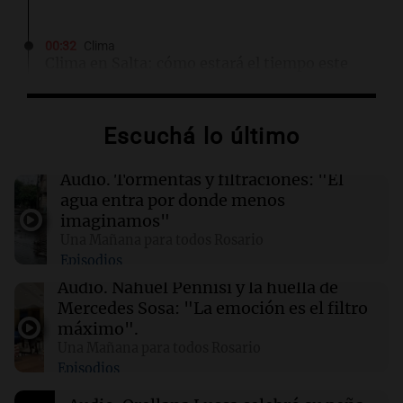
00:32
Clima
Clima en Salta: cómo estará el tiempo este
domingo 9 de agosto
Escuchá lo último
00:26
Clima
Clima en Tucumán: cómo estará el tiempo
este domingo 9 de agosto
Audio.
Tormentas y filtraciones: "El
agua entra por donde menos
imaginamos"
00:21
Clima
Una Mañana para todos Rosario
Clima en Mendoza: cómo estará el tiempo
Episodios
este domingo 9 de agosto
Audio.
Nahuel Pennisi y la huella de
Mercedes Sosa: "La emoción es el filtro
00:16
Clima
máximo".
Clima en Santa Fe: cómo estará el tiempo este
Una Mañana para todos Rosario
domingo 9 de agosto
Episodios