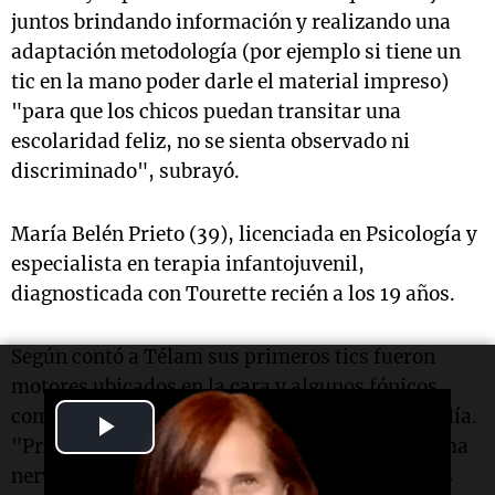
juntos brindando información y realizando una
adaptación metodología (por ejemplo si tiene un
tic en la mano poder darle el material impreso)
"para que los chicos puedan transitar una
escolaridad feliz, no se sienta observado ni
discriminado", subrayó.
María Belén Prieto (39), licenciada en Psicología y
especialista en terapia infantojuvenil,
diagnosticada con Tourette recién a los 19 años.
Según contó a Télam sus primeros tics fueron
motores ubicados en la cara y algunos fónicos
como una tos nerviosa que la mantiene hoy en día.
Play
"Primero me lo habían adjudicado a un problema
Video
nervioso, o algo emocional, hoy sabemos que es