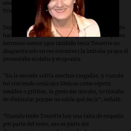
una condición del neurodesarrollo", aseguró
Prieto.
Durante su infancia sus padres la retaban cuando
hacía sus tics, sobre todo porque pensaban que su
hermano menor (que también tenía Tourette no
diagnosticado en ese entonces) la imitaba ya que él
presentaba ecolalia y ecopraxia.
"En la escuela sufría muchas cargadas, y cuando
fui creciendo tenía tics fónicos como repetir
sonidos o grititos, la gente me miraba, yo trataba
de disimular porque no sabía qué decir", señaló.
"Cuando tenés Tourette hay una falta de empatía
por parte del resto, eso es parte del