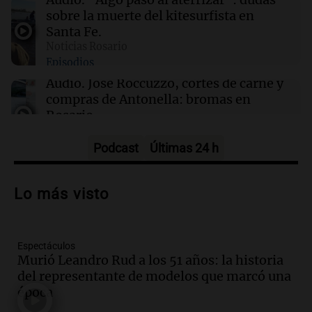
año”
sobre la muerte del kitesurfista en
Santa Fe.
Noticias Rosario
20:43
Básquet
Episodios
Se conoció la causa de muerte de una de las
promesas de la NBA: qué reveló el informe
Audio.
José Roccuzzo, cortes de carne y
forense
compras de Antonella: bromas en
Rosario.
Ahora país
Episodios
Podcast
Últimas 24 h
Audio.
José Roccuzzo, cortes de carne y
compras de Antonella: bromas en
Lo más visto
Rosario.
Viva la Radio Rosario
Episodios
Espectáculos
Audio.
Luciano Cáceres llega a Córdoba a
Murió Leandro Rud a los 51 años: la historia
presentar “Paraíso”, una obra que
del representante de modelos que marcó una
cuestiona certezas masculinas
época
Amamos Argentina