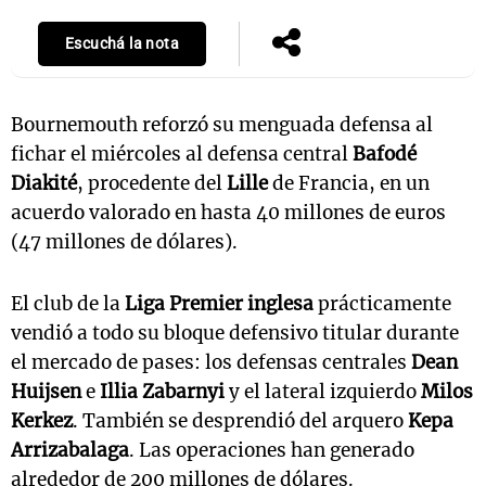
Escuchá la nota
Notas
s
Notas
Bournemouth reforzó su menguada defensa al
La Sole en
fichar el miércoles al defensa central
Bafodé
ial
Mundial 2026
Cadena 3
Diakité
, procedente del
Lille
de Francia, en un
acuerdo valorado en hasta 40 millones de euros
(47 millones de dólares).
El club de la
Liga Premier inglesa
prácticamente
vendió a todo su bloque defensivo titular durante
el mercado de pases: los defensas centrales
Dean
Huijsen
e
Illia Zabarnyi
y el lateral izquierdo
Milos
Kerkez
. También se desprendió del arquero
Kepa
Arrizabalaga
. Las operaciones han generado
alrededor de 200 millones de dólares.