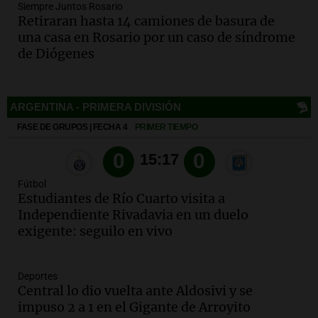
Siempre Juntos Rosario
Viva la Radio Rosario
Retiraran hasta 14 camiones de basura de
Episodios
una casa en Rosario por un caso de síndrome
Audio.
Fieles movilizados por San
de Diógenes
Cayetano en Rosario.
Viva la Radio Rosario
Episodios
Audio.
Se registra inusual nevada en
Deportes
Zapala, Neuquén, con más de mil
camiones varados
Panorama Federal
Fútbol
Episodios
Estudiantes de Río Cuarto visita a
Independiente Rivadavia en un duelo
Audio.
Controversia en el peronismo
exigente: seguilo en vivo
mendocino por ausencia de senadora
embarazada en votación clave
Panorama Federal
Deportes
Episodios
Central lo dio vuelta ante Aldosivi y se
Audio.
Mateo Bouniba, joven de Villa
impuso 2 a 1 en el Gigante de Arroyito
María, necesita un trasplante de médula