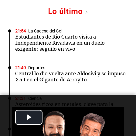
Lo último
21:54
La Cadena del Gol
Estudiantes de Río Cuarto visita a
Independiente Rivadavia en un duelo
exigente: seguilo en vivo
21:40
Deportes
Central lo dio vuelta ante Aldosivi y se impuso
2 a 1 en el Gigante de Arroyito
21:31
Ciencia
Asteroides ricos en metales, clave para la
colonización de Marte
Play
Video
21:16
Cultura
Bernhard Schlink presenta "La vida al final",