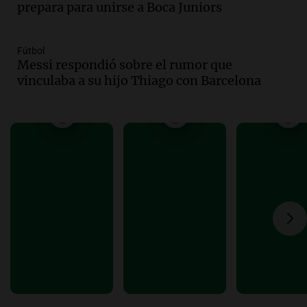
Audio.
La calidad del empleo en
prepara para unirse a Boca Juniors
Argentina cae y preocupa a economistas
en un contexto de crisis económica
Panorama Federal
Fútbol
Messi respondió sobre el rumor que
Episodios
vinculaba a su hijo Thiago con Barcelona
Audio.
Audiencia por tragedia vial en
Altas Cumbres: peritos analizan
teléfono de Óscar González
Panorama Federal
Episodios
Audio.
Solicitan quiebra de Lebron
Group en medio de una investigación
por estafa piramidal millonaria
Panorama Federal
Episodios
Audio.
Detienen a pareja en Alderete por
venta de medicamentos controlados
mediante delivery
Panorama Federal