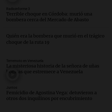
Episodios
Audio.
Inflación: por qué el 2,9% de
Radioinforme 3
julio en CABA no anticipa el dato
Terrible choque en Córdoba: murió una
nacional, según economista
bombera cerca del Mercado de Abasto
Informados al regreso
Episodios
Quién era la bombera que murió en el trágico
Audio.
Giordano advirtió por el
choque de la ruta 19
endeudamiento: "La solución es que
haya más crédito y a menor tasa"
Informados al regreso
Episodios
Terremoto en Venezuela
La misteriosa historia de la señora de uñas
Audio.
Media sanción a la ley de
bonitas que estremece a Venezuela
inviolabilidad: un avance para
propietarios e inquilinos en Argentina
Panorama Federal
Juntos
Episodios
Femicidio de Agostina Vega: detuvieron a
Audio.
Promocionan cortes de cerdo
otros dos inquilinos por encubrimiento
ante la caída de consumo de carne de
vaca por precios.