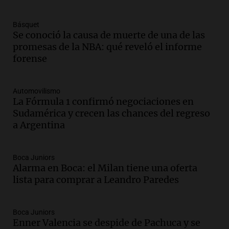
en Estados Unidos
Panorama Federal
Básquet
Episodios
Se conoció la causa de muerte de una de las
promesas de la NBA: qué reveló el informe
Audio.
Fieles celebran a San Cayetano
forense
en Córdoba pidiendo pan, paz y trabajo
Viva la Radio
Episodios
Automovilismo
La Fórmula 1 confirmó negociaciones en
Audio.
Día Internacional de la Cerveza:
Sudamérica y crecen las chances del regreso
mitos, secretos y el desafío de producir
a Argentina
cerveza artesanal
Viva la Radio
Episodios
Boca Juniors
Alarma en Boca: el Milan tiene una oferta
Audio.
Tucumán enfrenta un equilibrio
lista para comprar a Leandro Paredes
financiero precario debido a la caída del
consumo y recaudación
Panorama Federal
Boca Juniors
Episodios
Enner Valencia se despide de Pachuca y se