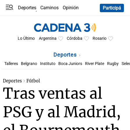
Deportes
Caminos
Opinión
Participá
Programas
Últimas coberturas
Últimas 24 h
En YouTube
Clima
Horóscopo
Lo Último
Argentina
Córdoba
Rosario
Deportes
Talleres
Belgrano
Instituto
Boca Juniors
River Plate
Rugby
Sele
Deportes
Fútbol
Tras ventas al
PSG y al Madrid,