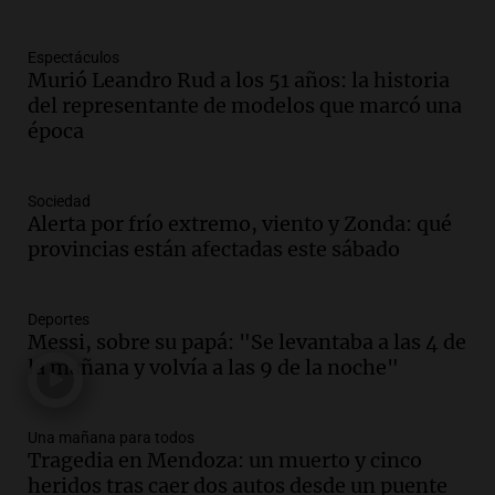
comunicacional del Gobierno
Una mañana para todos
Espectáculos
Episodios
Murió Leandro Rud a los 51 años: la historia
Audio.
Casabindo se prepara para una
del representante de modelos que marcó una
celebración única: 30.000 turistas y el
época
tradicional Toreo de la Vincha
Una mañana para todos
Sociedad
Episodios
Alerta por frío extremo, viento y Zonda: qué
Audio.
Borges, abogada de Pourrain:
provincias están afectadas este sábado
"Tres hombres se lo llevaron para
hacerle preguntas y nunca regresó"
Una mañana para todos
Deportes
Episodios
Messi, sobre su papá: "Se levantaba a las 4 de
la mañana y volvía a las 9 de la noche"
Audio.
Voluntarios limpiaron 9.000
metros del río Suquía y retiraron hasta
800 kilos de basura por jornada
Una mañana para todos
Una mañana para todos
Tragedia en Mendoza: un muerto y cinco
Episodios
heridos tras caer dos autos desde un puente