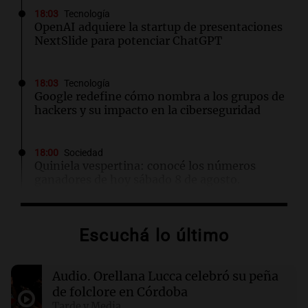
18:03
Tecnología
OpenAI adquiere la startup de presentaciones
NextSlide para potenciar ChatGPT
18:03
Tecnología
Google redefine cómo nombra a los grupos de
hackers y su impacto en la ciberseguridad
18:00
Sociedad
Quiniela vespertina: conocé los números
ganadores de hoy sábado 8 de agosto.
17:55
Sociedad
Escuchá lo último
Detuvieron en España a un exmodelo
argentino acusado de matar a su expareja
Audio.
Orellana Lucca celebró su peña
de folclore en Córdoba
17:47
Cadena 3 Mundo
El impactante momento en que un terremoto
Tarde y Media