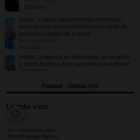
sorprendió a médicos durante una cirugía en
Episodios
Japón
Audio.
Trágico accidente en Mendoza:
un muerto y varios heridos tras caída de
17:47
Mundo
vehículos desde un puente
Conductores demandan a Mercedes AMG por
Panorama Federal
quemaduras ocasionadas por el logotipo del
Episodios
vehículo
Audio.
Tragedia en Mendoza: un muerto
y cinco heridos tras caer dos autos desde
un puente
Una mañana para todos
Episodios
Podcast
Últimas 24 h
Audio.
Messi llegará esta noche a
Rosario para acompañar a su familia
Lo más visto
tras la muerte de su papá
Una mañana para todos
Episodios
Una mañana para todos
Audio.
Ley de Propiedad Privada: el revés
Murió Jorge Messi
en el Congreso expuso una debilidad