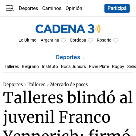
Deportes
Caminos
Opinión
Participá
Programas
Últimas coberturas
Últimas 24 h
En YouTube
Clima
Horóscopo
Lo Último
Argentina
Córdoba
Rosario
Deportes
Talleres
Belgrano
Instituto
Boca Juniors
River Plate
Rugby
Sele
Deportes
Talleres
Mercado de pases
Talleres blindó al
juvenil Franco