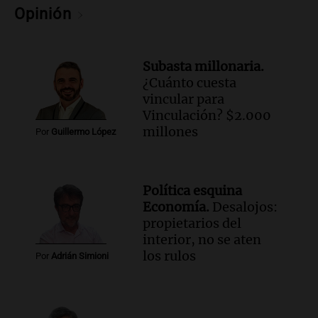
la cooperativa Talamochita en Villa
Opinión
María
Panorama Federal
Episodios
Subasta millonaria.
¿Cuánto cuesta
vincular para
Vinculación? $2.000
millones
Por
Guillermo López
Política esquina
Economía.
Desalojos:
propietarios del
interior, no se aten
los rulos
Por
Adrián Simioni