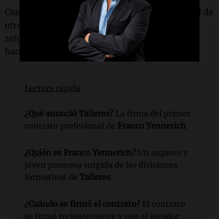
Con este acuerdo, la
"T"
asegura la continuidad de
otro de los jugadores formados en su cantera y
refuerza su política de promoción de juveniles
hacia el fútbol profesional.
Lectura rápida
¿Qué anunció Talleres?
La firma del primer
contrato profesional de
Franco Yennerich
.
¿Quién es Franco Yennerich?
Un arquero y
joven promesa surgida de las divisiones
formativas de
Talleres
.
¿Cuándo se firmó el contrato?
El contrato
se firmó recientemente y une al jugador