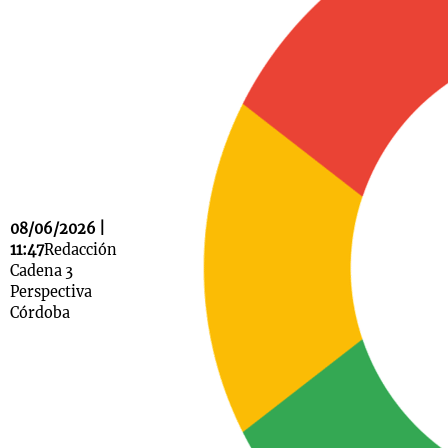
Notas
s
Notas
La Sole en
ial
Mundial 2026
Cadena 3
08/06/2026 |
11:47
Redacción
Cadena 3
Perspectiva
Córdoba