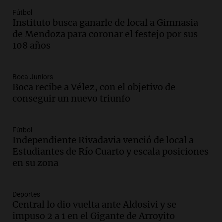
Episodios
Fútbol
Audio.
Una nutricionista derribó el mito
Instituto busca ganarle de local a Gimnasia
del desayuno ideal: qué alimentos
de Mendoza para coronar el festejo por sus
conviene priorizar
108 años
Una mañana para todos
Episodios
Boca Juniors
Boca recibe a Vélez, con el objetivo de
Audio.
Murió Jorge Messi
conseguir un nuevo triunfo
Una mañana para todos
Episodios
Fútbol
Audio.
Mateo, a los 25 años, lucha
Independiente Rivadavia venció de local a
contra el tiempo: necesita un trasplante
Estudiantes de Río Cuarto y escala posiciones
para poder seguir viviend
en su zona
Una mañana para todos
Episodios
Deportes
Audio.
Estiman que la inflación nacional
Central lo dio vuelta ante Aldosivi y se
de julio será menor al 2,9% registrado
impuso 2 a 1 en el Gigante de Arroyito
en CABA