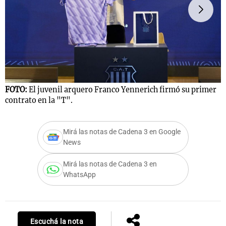
FOTO:
El juvenil arquero Franco Yennerich firmó su primer
F
contrato en la "T".
c
Mirá las notas de Cadena 3 en Google
News
Mirá las notas de Cadena 3 en
WhatsApp
Escuchá la nota