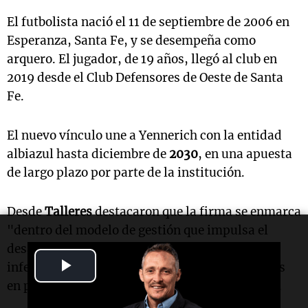
El futbolista nació el 11 de septiembre de 2006 en
Esperanza, Santa Fe, y se desempeña como
arquero. El jugador, de 19 años, llegó al club en
2019 desde el Club Defensores de Oeste de Santa
Fe.
El nuevo vínculo une a Yennerich con la entidad
albiazul hasta diciembre de
2030
, en una apuesta
de largo plazo por parte de la institución.
Desde
Talleres
destacaron que la firma se enmarca
"dentro del modelo de gestión que impulsa el
desarrollo de futbolistas surgidos de las
Play
inferiores, transformando a los jóvenes talentos
en patrimonio deportivo y económico del club".
Video