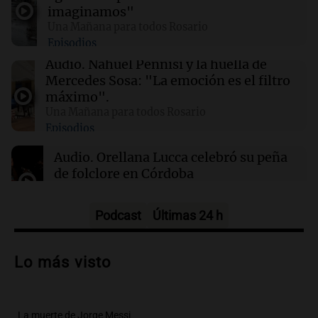
gracias a la inteligencia artificial en su
imaginamos"
búsqueda
Una Mañana para todos Rosario
Episodios
01:49
Mundo
Audio.
Nahuel Pennisi y la huella de
El Pentágono solicita a la industria de defensa
Mercedes Sosa: "La emoción es el filtro
un aumento en la producción de armas
máximo".
Una Mañana para todos Rosario
Episodios
01:31
Ciencia
Reducir alimentos dulces no disminuye
Audio.
Orellana Lucca celebró su peña
antojos ni mejora la salud, según estudio
de folclore en Córdoba
Tarde y Media
Episodios
Podcast
Últimas 24 h
Audio.
Trágico accidente en Mendoza:
un muerto y varios heridos tras caída de
Lo más visto
vehículos desde un puente
Panorama Federal
Episodios
La muerte de Jorge Messi