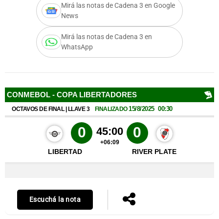
Mirá las notas de Cadena 3 en Google
News
Mirá las notas de Cadena 3 en
Notas
WhatsApp
s
Notas
La Sole en
ial
Mundial 2026
Cadena 3
Escuchá la nota