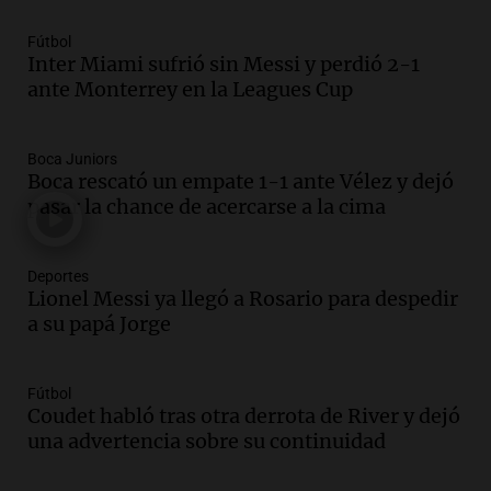
Una mañana para todos
Episodios
Fútbol
Inter Miami sufrió sin Messi y perdió 2-1
Audio.
El orgullo y el sueño argentino de
ante Monterrey en la Leagues Cup
Jorge Messi en una entrevista con Rony
Vargas en 2007
Una mañana para todos
Boca Juniors
Episodios
Boca rescató un empate 1-1 ante Vélez y dejó
Audio.
El abuelo de Agostina Vega, tras
pasar la chance de acercarse a la cima
las nuevas detenciones: "En esa casa
todos tenían algo que ver"
Deportes
Una mañana para todos
Lionel Messi ya llegó a Rosario para despedir
Episodios
a su papá Jorge
Audio.
Una nutricionista derribó el mito
del desayuno ideal: qué alimentos
conviene priorizar
Fútbol
Una mañana para todos
Coudet habló tras otra derrota de River y dejó
Episodios
una advertencia sobre su continuidad