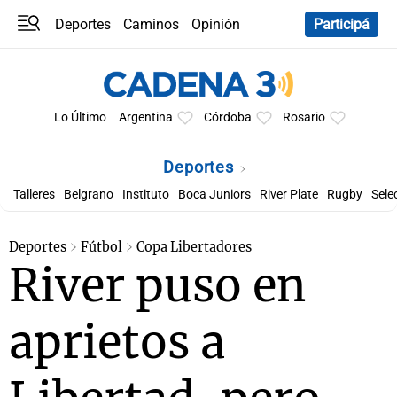
Deportes
Caminos
Opinión
Participá
Programas
Últimas coberturas
Últimas 24 h
En YouTube
Clima
Horóscopo
Lo Último
Argentina
Córdoba
Rosario
Deportes
Talleres
Belgrano
Instituto
Boca Juniors
River Plate
Rugby
Sele
Deportes
Fútbol
Copa Libertadores
River puso en
aprietos a