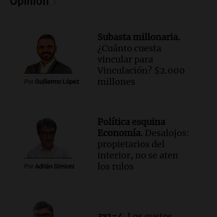
Opinión
Audio.
Chile planteó mejorar la
conectividad fronteriza, aérea y digital
con Jujuy
Subasta millonaria.
Panorama Federal
¿Cuánto cuesta
Episodios
vincular para
Vinculación? $2.000
millones
Por
Guillermo López
Política esquina
Economía.
Desalojos:
propietarios del
interior, no se aten
los rulos
Por
Adrián Simioni
3x1=4.
Los gustos