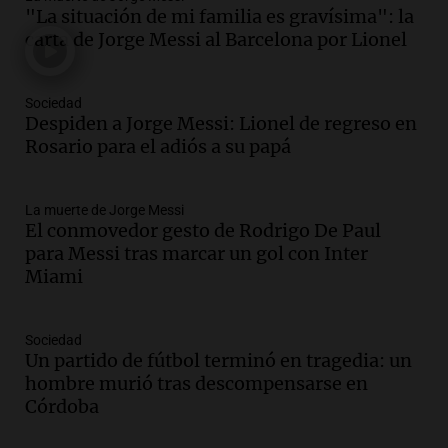
Audio.
Tragedia en Mendoza: un muerto
"La situación de mi familia es gravísima": la
y cinco heridos tras caer dos autos desde
carta de Jorge Messi al Barcelona por Lionel
un puente
Una mañana para todos
Episodios
Sociedad
Audio.
Messi llegará esta noche a
Despiden a Jorge Messi: Lionel de regreso en
Rosario para acompañar a su familia
Rosario para el adiós a su papá
tras la muerte de su papá
Una mañana para todos
La muerte de Jorge Messi
Episodios
El conmovedor gesto de Rodrigo De Paul
Audio.
Ley de Propiedad Privada: el revés
para Messi tras marcar un gol con Inter
en el Congreso expuso una debilidad
Miami
comunicacional del Gobierno
Una mañana para todos
Episodios
Sociedad
Un partido de fútbol terminó en tragedia: un
Audio.
Casabindo se prepara para una
hombre murió tras descompensarse en
celebración única: 30.000 turistas y el
Córdoba
tradicional Toreo de la Vincha
Una mañana para todos