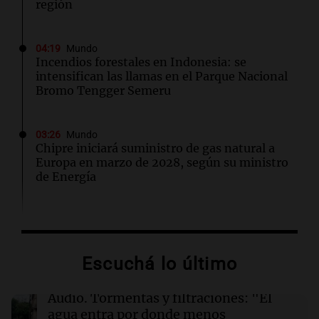
región
04:19
Mundo
Incendios forestales en Indonesia: se
intensifican las llamas en el Parque Nacional
Bromo Tengger Semeru
03:26
Mundo
Chipre iniciará suministro de gas natural a
Europa en marzo de 2028, según su ministro
de Energía
02:13
Mundo
Más de 1.300 vuelos cancelados en Shanghái
ante la llegada del tifón Dolphin
Escuchá lo último
02:03
Tecnología
Audio.
Tormentas y filtraciones: "El
Airbnb acelera el lanzamiento de funciones
agua entra por donde menos