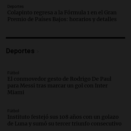
Episodios
Deportes
Audio.
Borges, abogada de Pourrain:
Colapinto regresa a la Fórmula 1 en el Gran
"Tres hombres se lo llevaron para
Premio de Países Bajos: horarios y detalles
hacerle preguntas y nunca regresó"
Una mañana para todos
Episodios
Audio.
Voluntarios limpiaron 9.000
Deportes
metros del río Suquía y retiraron hasta
800 kilos de basura por jornada
Una mañana para todos
Episodios
Fútbol
El conmovedor gesto de Rodrigo De Paul
Audio.
La historia de la servilleta que
para Messi tras marcar un gol con Inter
firmó Jorge Messi para el primer
Miami
contrato de Leo con Barcelona
Una mañana para todos
Episodios
Fútbol
Instituto festejó sus 108 años con un golazo
Audio.
Joan Gaspart: "Sin Jorge, no sé si
de Luna y sumó su tercer triunfo consecutivo
Messi hubiera llegado adonde llegó"