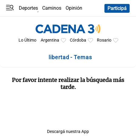
Deportes
Caminos
Opinión
Participá
Programas
Últimas coberturas
Últimas 24 h
En YouTube
Clima
Horóscopo
Lo Último
Argentina
Córdoba
Rosario
libertad - Temas
Por favor intente realizar la búsqueda más
tarde.
Descargá nuestra App