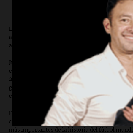
La respuesta deja en claro la postura del
Atlétic
argentino una pieza fundamental de su proyecto
a negociar su salida por una cifra inferior a la e
Julián Álvarez
atraviesa uno de los mejores mom
es una de las principales cartas de la
selección a
2026
. Su rendimiento en el fútbol español despe
gigantes europeos, aunque el intento del
Real 
el movimiento más fuerte por quedarse con el a
Por el momento, el futuro del cordobés sigue li
cerró la puerta a una transferencia que hubiera 
más importantes de la historia del fútbol mundi