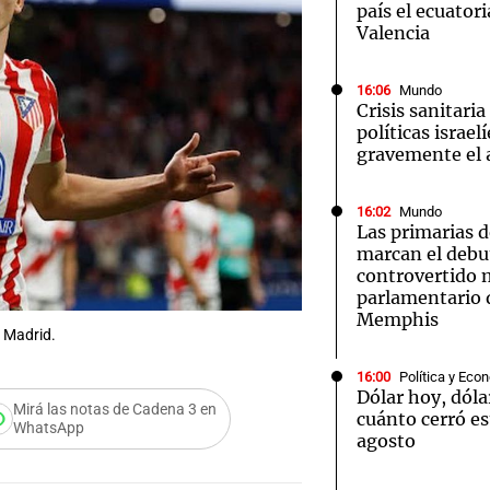
país el ecuator
Valencia
16:06
Mundo
Crisis sanitaria
políticas israel
gravemente el a
16:02
Mundo
Las primarias 
marcan el debu
controvertido
parlamentario 
Memphis
 Madrid.
16:00
Política y Eco
Dólar hoy, dóla
Mirá las notas de Cadena 3 en
cuánto cerró es
WhatsApp
agosto