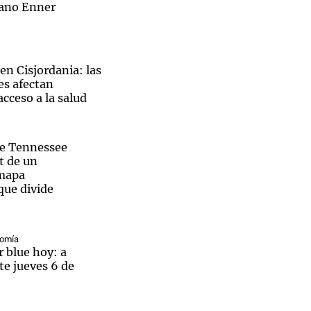
iano Enner
 en Cisjordania: las
íes afectan
cceso a la salud
de Tennessee
t de un
 mapa
que divide
nomía
r blue hoy: a
te jueves 6 de