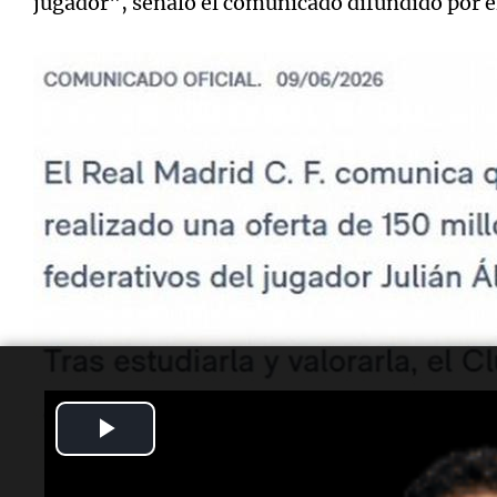
jugador", señaló el comunicado difundido por 
Play
Video