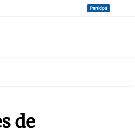
Participá
es de