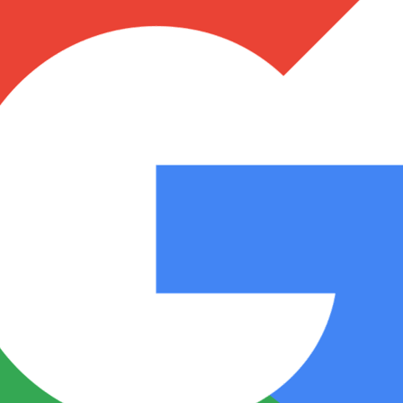
Notas
Notas
No
e en Cadena 3
El huracán de Arequito
Cadena 3 en