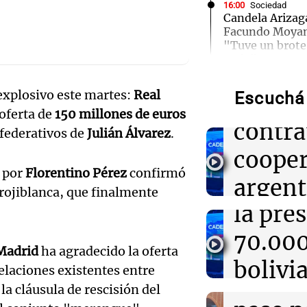
16:00
Sociedad
Candela Arizaga
Facundo Moyano
Audio.
"Tuve un brote
nada"
Unido
explosivo este martes:
Real
Escuchá 
15:55
advier
Política esqu
Tierras: ¿Y si 
oferta de
150 millones de euros
la Patria prueb
Audio.
contra
 federativos de
Julián Álvarez
.
Por
Adrián Simioni
viceg
cooper
a por
Florentino Pérez
confirmó
de Salt
15:53
Mundo
argent
Audio.
Vicepresidente 
 rojiblanca, que finalmente
corregir rumbo 
la pre
Huawe
económica y de
amiga 
70.00
Neuqu
León 
 Madrid
ha agradecido la oferta
15:51
Sociedad
bolivi
Panorama F
Candela Arizag
elaciones existentes entre
record
relación con 
Episodios
Audio.
a cláusula de rescisión del
provin
tras declarar en