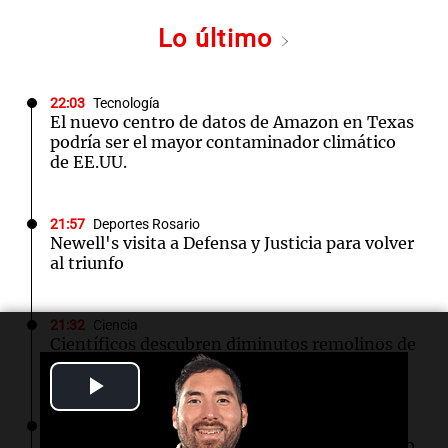
Lo último
22:03
Tecnología
El nuevo centro de datos de Amazon en Texas
podría ser el mayor contaminador climático
de EE.UU.
21:57
Deportes Rosario
Newell's visita a Defensa y Justicia para volver
al triunfo
21:32
Ciencia
Científicos descubren diminutos remolinos de
plasma en la superficie del Sol
Play
Video
21:32
Mundo
El presidente de Irán reafirma su compromiso