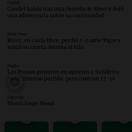
Fútbol
Vargas en 2007
Coudet habló tras otra derrota de River y dejó
Una mañana para todos
una advertencia sobre su continuidad
Episodios
Audio.
El abuelo de Agostina Vega, tras
las nuevas detenciones: "En esa casa
River Plate
River, en caída libre: perdió 1-0 ante Tigre y
todos tenían algo que ver"
sumó su cuarta derrota al hilo
Una mañana para todos
Episodios
Audio.
Una nutricionista derribó el mito
Rugby
del desayuno ideal: qué alimentos
Los Pumas pusieron en aprietos a Sudáfrica
conviene priorizar
en un intenso partido, pero cayeron 17-10
Una mañana para todos
Episodios
Deportes
Murió Jorge Messi
Audio.
Murió Jorge Messi
Una mañana para todos
Episodios