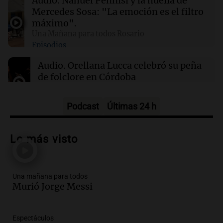
Audio.
Nahuel Pennisi y la huella de
Lionel Messi llega al Cementerio El Prado para
Mercedes Sosa: "La emoción es el filtro
despedir a su padre
máximo".
Una Mañana para todos Rosario
Episodios
21:22
Mundo
Veranos secos y calurosos amenazan diques
Audio.
Orellana Lucca celebró su peña
de los Países Bajos y comercio fluvial en
de folclore en Córdoba
Alemania
Tarde y Media
Episodios
Podcast
Últimas 24 h
Audio.
Trágico accidente en Mendoza:
un muerto y varios heridos tras caída de
Lo más visto
vehículos desde un puente
Panorama Federal
Episodios
Una mañana para todos
Audio.
Tragedia en Mendoza: un muerto
Murió Jorge Messi
y cinco heridos tras caer dos autos desde
un puente
Una mañana para todos
Espectáculos