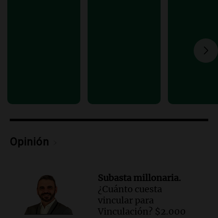
Audio.
Mateo, a los 25 años, lucha
contra el tiempo: necesita un trasplante
para poder seguir viviend
Una mañana para todos
Episodios
Audio.
Estiman que la inflación nacional
de julio será menor al 2,9% registrado
en CABA
Una mañana para todos
Episodios
Audio.
Altas Cumbres: rescataron a una
cabra que llevaba ocho días atrapada en
Opinión
un precipicio
Una mañana para todos
Episodios
Subasta millonaria.
Audio.
Chile planteó mejorar la
¿Cuánto cuesta
conectividad fronteriza, aérea y digital
vincular para
con Jujuy
Vinculación? $2.000
Panorama Federal