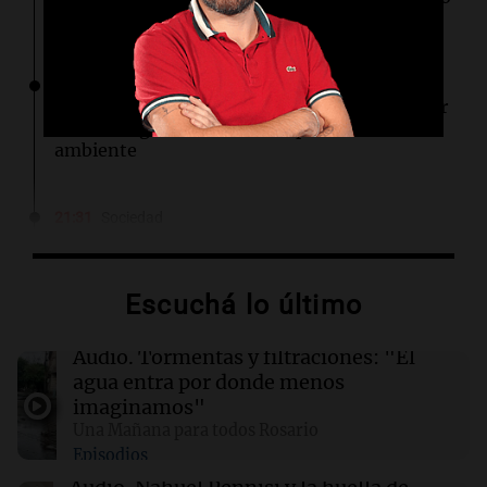
por la paz si EE.UU. genera confianza
21:31
Ciencia
Un pequeño cristal de oro podría revolucionar
la tecnología cuántica a temperatura
ambiente
21:31
Sociedad
Un partido de fútbol terminó en tragedia: un
hombre murió tras descompensarse en
Córdoba
Escuchá lo último
21:28
Fútbol
Audio.
Tormentas y filtraciones: "El
Instituto busca ganarle de local a Gimnasia de
agua entra por donde menos
Mendoza para coronar el festejo por sus 108
imaginamos"
años
Una Mañana para todos Rosario
Episodios
21:28
Deportes