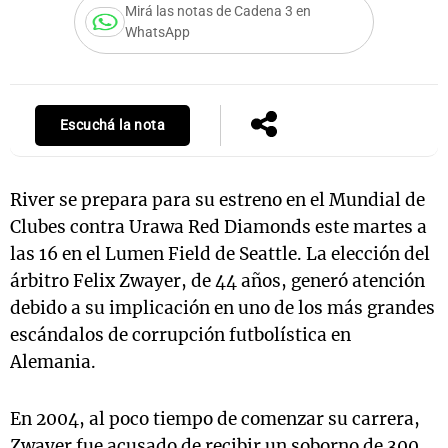
Mirá las notas de Cadena 3 en
WhatsApp
Notas
s
Notas
Escuchá la nota
La Sole en
ial
Mundial 2026
Cadena 3
River se prepara para su estreno en el Mundial de
Clubes contra Urawa Red Diamonds este martes a
las 16 en el Lumen Field de Seattle. La elección del
árbitro Felix Zwayer, de 44 años, generó atención
debido a su implicación en uno de los más grandes
escándalos de corrupción futbolística en
Alemania.
En 2004, al poco tiempo de comenzar su carrera,
Zwayer fue acusado de recibir un soborno de 300