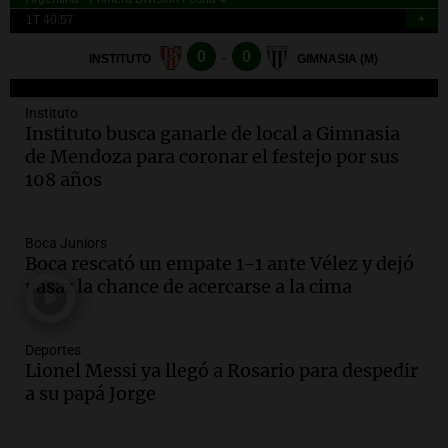
Una mañana para todos
Episodios
Deportes
Audio.
Voluntarios limpiaron 9.000
metros del río Suquía y retiraron hasta
800 kilos de basura por jornada
Instituto
Instituto busca ganarle de local a Gimnasia
Una mañana para todos
de Mendoza para coronar el festejo por sus
Episodios
108 años
Audio.
La historia de la servilleta que
firmó Jorge Messi para el primer
contrato de Leo con Barcelona
Boca Juniors
Una mañana para todos
Boca rescató un empate 1-1 ante Vélez y dejó
Episodios
pasar la chance de acercarse a la cima
Audio.
Joan Gaspart: "Sin Jorge, no sé si
Messi hubiera llegado adonde llegó"
Deportes
Una mañana para todos
Lionel Messi ya llegó a Rosario para despedir
Episodios
a su papá Jorge
Audio.
El orgullo y el sueño argentino de
Jorge Messi en una entrevista con Rony