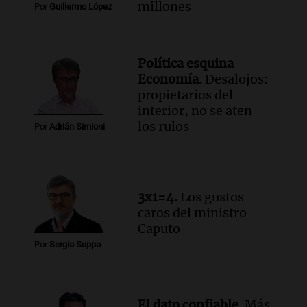
millones
Episodios
Por
Guillermo López
Política esquina
Economía.
Desalojos:
propietarios del
interior, no se aten
los rulos
Por
Adrián Simioni
3x1=4.
Los gustos
caros del ministro
Caputo
Por
Sergio Suppo
El dato confiable.
Más