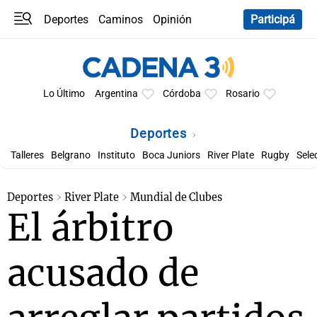
Deportes
Caminos
Opinión
Participá
Programas
Últimas coberturas
Últimas 24 h
En YouTube
Clima
Horóscopo
Lo Último
Argentina
Córdoba
Rosario
Deportes
Talleres
Belgrano
Instituto
Boca Juniors
River Plate
Rugby
Sele
Deportes
River Plate
Mundial de Clubes
El árbitro
acusado de