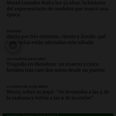
Episodios
Murió Leandro Rud a los 51 años: la historia
Audio.
Messi llegará esta noche a
del representante de modelos que marcó una
Rosario para acompañar a su familia
época
tras la muerte de su papá
Una mañana para todos
Sociedad
Episodios
Alerta por frío extremo, viento y Zonda: qué
Audio.
Ley de Propiedad Privada: el revés
provincias están afectadas este sábado
en el Congreso expuso una debilidad
comunicacional del Gobierno
Una mañana para todos
Una mañana para todos
Episodios
Tragedia en Mendoza: un muerto y cinco
heridos tras caer dos autos desde un puente
Audio.
Casabindo se prepara para una
celebración única: 30.000 turistas y el
tradicional Toreo de la Vincha
La muerte de Jorge Messi
Una mañana para todos
Messi, sobre su papá: "Se levantaba a las 4 de
Episodios
la mañana y volvía a las 9 de la noche"
Audio.
Borges, abogada de Pourrain:
"Tres hombres se lo llevaron para
hacerle preguntas y nunca regresó"