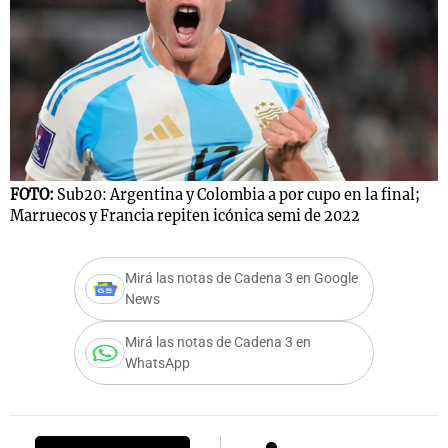
Notas
s
Notas
La Sole en
ial
Mundial 2026
Cadena 3
FOTO:
Sub20: Argentina y Colombia a por cupo en la final;
Marruecos y Francia repiten icónica semi de 2022
Mirá las notas de Cadena 3 en Google
News
Mirá las notas de Cadena 3 en
WhatsApp