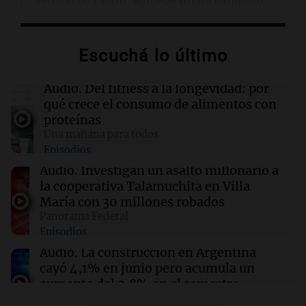
Senado de EE.UU. aprueba financiamiento
para evitar cierre del gobierno antes de
elecciones
Escuchá lo último
08:46
Sociedad
Rosario amaneció con 4,9°C y se espera una
Audio.
Del fitness a la longevidad: por
máxima de 14°C
qué crece el consumo de alimentos con
proteínas
Una mañana para todos
08:45
Mundo
Episodios
Cierra el caso de la jueza Afiuni en Venezuela y
se restituye su libertad plena
Audio.
Investigan un asalto millonario a
la cooperativa Talamuchita en Villa
María con 30 millones robados
08:34
Sociedad
Panorama Federal
Un politólogo brasileño afirmó que Hezbolá
Episodios
opera en la Triple Frontera
Audio.
La construcción en Argentina
cayó 4,1% en junio pero acumula un
aumento del 2,8% en el semestre
Panorama Federal