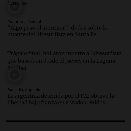
forense
Panorama Federal
Episodios
Audio.
San Miguel de Tucumán:
Panorama Federal
vandalismo destruye 433 luminarias
"Algo pasó al aterrizar": dudas sobre la
públicas en 14 meses y afecta la
muerte del kitesurfista en Santa Fe
seguridad
Panorama Federal
Episodios
Trágico final: hallaron muerto al kitesurfista
Audio.
Secuestran 28 bultos de
que buscaban desde el jueves en la Laguna
mercadería extranjera en control
Setúbal
fronterizo en Tucumán
Panorama Federal
Episodios
Buen día, Argentina
Audio.
Mujer de 92 años fallece
La argentina detenida por el ICE obtuvo la
mientras esperaba cobrar su jubilación
libertad bajo fianza en Estados Unidos
en San Luis
Panorama Federal
Episodios
Audio.
Detienen a Sergio Fárez por