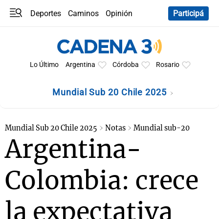
Deportes
Caminos
Opinión
Participá
Programas
Últimas coberturas
Últimas 24 h
En YouTube
Clima
Horóscopo
Lo Último
Argentina
Córdoba
Rosario
Mundial Sub 20 Chile 2025
Mundial Sub 20 Chile 2025
Notas
Mundial sub-20
Argentina-
Colombia: crece
la expectativa