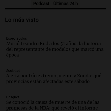
Episodios
Podcast
Últimas 24 h
Audio.
La inflación en Buenos Aires se
acelera con un 2,9% en julio, según
Lo más visto
datos preliminares
Panorama Federal
Episodios
Espectáculos
Audio.
La justicia niega pedido de
Murió Leandro Rud a los 51 años: la historia
Facundo Moyano para levantar
del representante de modelos que marcó una
perimetral sobre Candela Arizaga
época
Panorama Federal
Episodios
Audio.
La inflación en Buenos Aires se
Sociedad
acelera al 2,9% en julio y anticipa datos
Alerta por frío extremo, viento y Zonda: qué
oficiales
provincias están afectadas este sábado
Panorama Federal
Episodios
Básquet
Audio.
San Miguel de Tucumán: 433
Se conoció la causa de muerte de una de las
luminarias públicas destruidas en 14
promesas de la NBA: qué reveló el informe
meses por vandalismo y robos