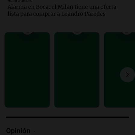
Boca Juniors
Episodios
Alarma en Boca: el Milan tiene una oferta
lista para comprar a Leandro Paredes
Audio.
Por qué nos cuesta decir que no y
qué consecuencias tiene ceder siempre
Buen día, Argentina
Episodios
Audio.
El alfajor argentino busca a sus
nuevos campeones en una competencia
nacional
Buen día, Argentina
Episodios
Opinión