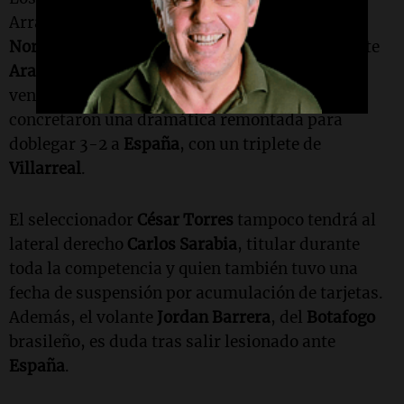
Arrancaron la fase de grupos con empates con
Noruega
y
Nigeria
, siguiendo con un triunfo ante
Arabia Saudí
. Alzaron vuelo desde octavos,
venciendo primero a
Sudáfrica
y luego
concretaron una dramática remontada para
doblegar 3-2 a
España
, con un triplete de
Villarreal
.
El seleccionador
César Torres
tampoco tendrá al
lateral derecho
Carlos Sarabia
, titular durante
toda la competencia y quien también tuvo una
fecha de suspensión por acumulación de tarjetas.
Además, el volante
Jordan Barrera
, del
Botafogo
brasileño, es duda tras salir lesionado ante
España
.