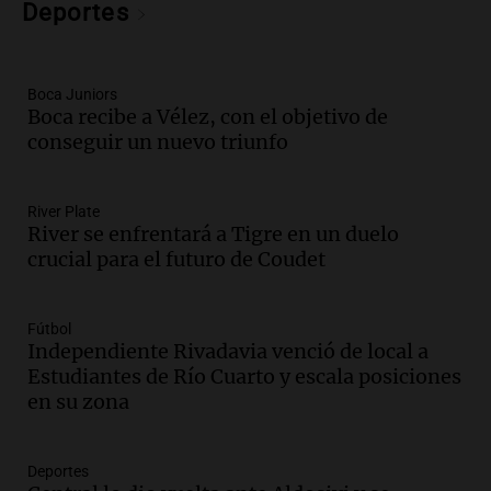
abuso sexual: juicio programado para
Deportes
diciembre de 2025
Panorama Federal
Episodios
Boca Juniors
Audio.
Familiares de Lautaro Britos
Boca recibe a Vélez, con el objetivo de
convocan marcha por justicia tras su
conseguir un nuevo triunfo
trágica muerte en Villa Mercedes
Panorama Federal
River Plate
Episodios
River se enfrentará a Tigre en un duelo
Audio.
Reparaciones en acueducto
crucial para el futuro de Coudet
Novalí finalizan y se normaliza el
suministro de agua en San Luis
Panorama Federal
Fútbol
Episodios
Independiente Rivadavia venció de local a
Estudiantes de Río Cuarto y escala posiciones
Audio.
Docentes de Jujuy enfrentan
en su zona
descuentos de salarios de hasta 700.000
pesos, denuncia sindicato
Panorama Federal
Deportes
Episodios