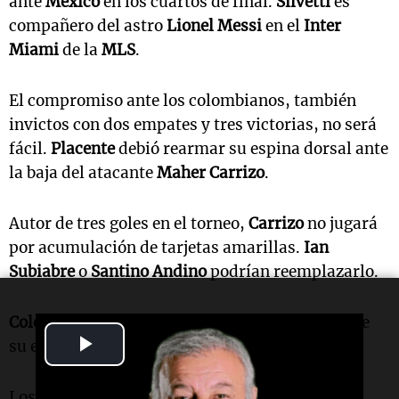
ante
México
en los cuartos de final.
Silvetti
es
compañero del astro
Lionel Messi
en el
Inter
Miami
de la
MLS
.
El compromiso ante los colombianos, también
invictos con dos empates y tres victorias, no será
fácil.
Placente
debió rearmar su espina dorsal ante
la baja del atacante
Maher Carrizo
.
Autor de tres goles en el torneo,
Carrizo
no jugará
por acumulación de tarjetas amarillas.
Ian
Subiabre
o
Santino Andino
podrían reemplazarlo.
Colombia
también acusa una baja sensible: la de
Play
su estrella,
Néiser Villarreal
.
Video
Los colombianos fueron de menos a más.