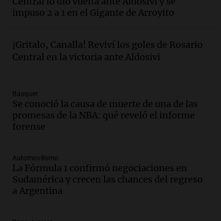
Central lo dio vuelta ante Aldosivi y se
Audio.
Brutal asalto en Concepción:
impuso 2 a 1 en el Gigante de Arroyito
anciano de 88 años golpeado para
robarle un millón de pesos
Panorama Federal
¡Gritalo, Canalla! Reviví los goles de Rosario
Episodios
Central en la victoria ante Aldosivi
Audio.
Rechazaron el pedido de Facundo
Moyano para levantar la perimetral
sobre Candela Arizaga
Básquet
Panorama Federal
Se conoció la causa de muerte de una de las
Episodios
promesas de la NBA: qué reveló el informe
forense
Audio.
Iliana Lick, la argentina detenida
por el ICE, obtuvo la libertad bajo fianza
en Estados Unidos
Automovilismo
Buen día, Argentina
La Fórmula 1 confirmó negociaciones en
Episodios
Sudamérica y crecen las chances del regreso
Audio.
Jugueterías en transformación:
a Argentina
crece la venta online y cae el
movimiento en los locales
Buen día, Argentina