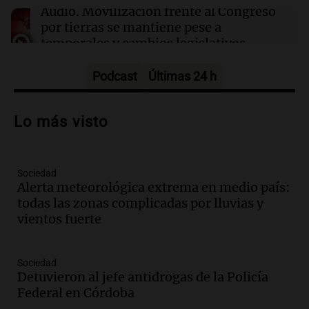
Testigos clave declaran en el juicio por la
Audio.
Movilización frente al Congreso
desaparición de Loan Danilo Peña
por tierras se mantiene pese a
temporales y cambios legislativos
Panorama Federal
Episodios
Podcast
Últimas 24 h
Audio.
Monseñor Raúl Pizarro Travers es
el actual secretario general de la
Lo más visto
Conferencia Episcopal Argentina.
Noticias Rosario
Episodios
Sociedad
Audio.
Más de 20.000 usuarios sin
Alerta meteorológica extrema en medio país:
suministro eléctrico en la zona AMBA
todas las zonas complicadas por lluvias y
por intensas lluvias
vientos fuerte
Panorama Federal
Episodios
Audio.
Más de 20.000 usuarios sin luz
Sociedad
en el AMBA por intensas lluvias y
Detuvieron al jefe antidrogas de la Policía
ráfagas de viento
Federal en Córdoba
Panorama Federal