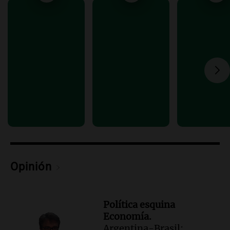
Audio.
Juicio a Óscar González: testigos
clave declararán sobre velocidad en las
altas cumbres
Panorama Federal
Episodios
Audio.
Embajada china en Argentina
critica a EE.UU. por amenazas a
ejecutivos por trato con telefónica
Panorama Federal
Episodios
Audio.
La Expo Regional del Sur se
prepara con novedades para disfrutar en
La Baulal este fin de semana
Opinión
Panorama Federal
Episodios
Política esquina
Economía.
Argentina-Brasil: