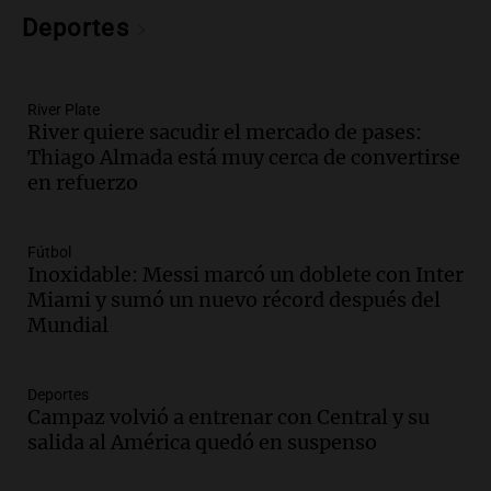
para afrontar costos
Deportes
Panorama Federal
Episodios
Audio.
Asamblea abierta en Rafaela
River Plate
contra proyecto de inviolabilidad de la
River quiere sacudir el mercado de pases:
propiedad privada
Thiago Almada está muy cerca de convertirse
Panorama Federal
en refuerzo
Episodios
Audio.
Ataque a balazos en Rafaela:
disparos contra una vivienda y vehículos
Fútbol
en los barrios Nogales
Inoxidable: Messi marcó un doblete con Inter
Panorama Federal
Miami y sumó un nuevo récord después del
Episodios
Mundial
Audio.
Anticipan tormentas fuertes y
descenso de temperatura en Rafaela
Deportes
para este jueves
Campaz volvió a entrenar con Central y su
Panorama Federal
salida al América quedó en suspenso
Episodios
Audio.
Charla gratuita sobre prevención