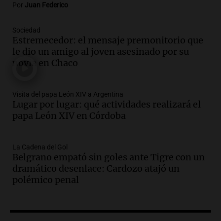
Por
Juan Federico
Episodios
Audio.
Jesús María implementa estrictas
Sociedad
sanciones para erradicar escapes libres y
Estremecedor: el mensaje premonitorio que
mejorar la seguridad vial
le dio un amigo al joven asesinado por su
Panorama Federal
novia en Chaco
Episodios
Audio.
Raúl Bondartusen destaca la
urgencia de resolver la crisis educativa
Visita del papa León XIV a Argentina
Lugar por lugar: qué actividades realizará el
en Tierra del Fuego
papa León XIV en Córdoba
Panorama Federal
Episodios
Audio.
Policía de Bariloche condenada a
La Cadena del Gol
seis meses de prisión por presentar
Belgrano empató sin goles ante Tigre con un
certificados médicos falsos
dramático desenlace: Cardozo atajó un
Panorama Federal
polémico penal
Episodios
Audio.
Rafaela propone aumento del
40% en la Unidad de Cuenta Municipal