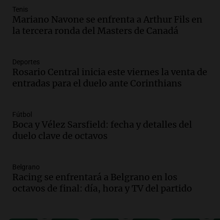
de fenómenos del superniño en el SEOM
Tenis
el 7 de agosto
Mariano Navone se enfrenta a Arthur Fils en
la tercera ronda del Masters de Canadá
Panorama Federal
Episodios
Audio.
Del semáforo a la universidad: la
Deportes
conmovedora historia de "El Duende" y
Rosario Central inicia este viernes la venta de
su hija violinista
entradas para el duelo ante Corinthians
La Mesa de Café
Episodios
Audio.
Avanza la investigación por
Fútbol
Boca y Vélez Sarsfield: fecha y detalles del
intento de asalto a la vivienda del
duelo clave de octavos
empresario Roberto Zagra en Tucumán
Panorama Federal
Episodios
Belgrano
Audio.
Schmuck sobre la recuperación
Racing se enfrentará a Belgrano en los
del centro rosarino: "La gastronomía es
octavos de final: día, hora y TV del partido
fundamental"
Noticias Rosario
Episodios