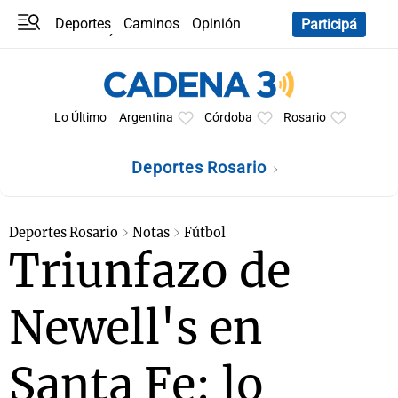
Deportes
Caminos
Opinión
Participá
Programas
Últimas coberturas
Últimas 24 h
En YouTube
Clima
Horóscopo
Lo Último
Argentina
Córdoba
Rosario
Deportes Rosario
Deportes Rosario
Notas
Fútbol
Triunfazo de
Newell's en
Santa Fe: lo