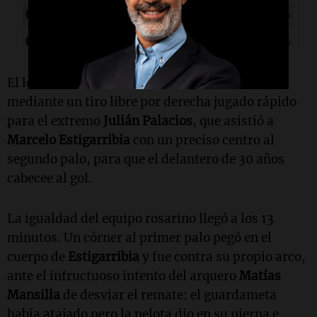
El local abrió el marcador a los tres minutos,
mediante un tiro libre por derecha jugado rápido
para el extremo
Julián Palacios
, que asistió a
Marcelo Estigarribia
con un preciso centro al
segundo palo, para que el delantero de 30 años
cabecee al gol.
La igualdad del equipo rosarino llegó a los 13
minutos. Un córner al primer palo pegó en el
cuerpo de
Estigarribia
y fue contra su propio arco,
ante el infructuoso intento del arquero
Matías
Mansilla
de desviar el remate: el guardameta
había atajado pero la pelota dio en su pierna e