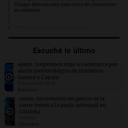
Thiago Almada está muy cerca de convertirse
en refuerzo
10:03
Visita del papa León XIV a Argentina
La Comisión Episcopal se refirió a la visita de
León XIV: "Es momento de gracia y de
esperanza"
Escuchá lo último
10:03
Tecnología
Audio.
Suspenden viaje a Catamarca por
Google Maps se transforma: ahora permite
alerta meteorológico de ministros
pedir comida y reservar hoteles
Santini y Caputo
Panorama Federal
Episodios
09:54
Fútbol
Inoxidable: Messi marcó un doblete con Inter
Audio.
Incremento del precio de la
Miami y sumó un nuevo récord después del
carne frente a la pasta artesanal en
Mundial
Córdoba
Noticias
Episodios
09:51
Sociedad