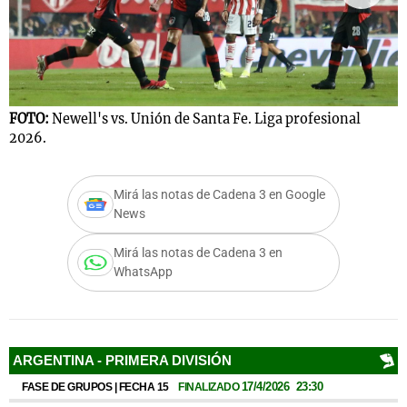
Notas
s
Notas
La Sole en
FOTO:
Newell's vs. Unión de Santa Fe. Liga profesional
F
2026.
2
ial
Mundial 2026
Cadena 3
Mirá las notas de Cadena 3 en Google
News
Mirá las notas de Cadena 3 en
WhatsApp