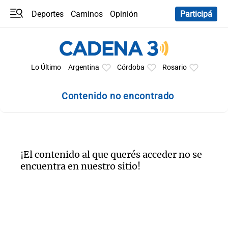
Deportes
Caminos
Opinión
Participá
Programas
Últimas coberturas
Últimas 24 h
En YouTube
Clima
Horóscopo
Lo Último
Argentina
Córdoba
Rosario
Contenido no encontrado
¡El contenido al que querés acceder no se
encuentra en nuestro sitio!