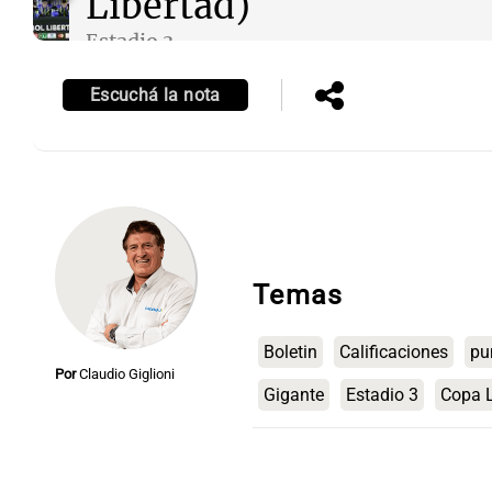
Libertad)
Estadio 3
Episodios
Escuchá la nota
Notas
Notas
Editorial
Mundial 2026
La Sol
Temas
Boletin
Calificaciones
pu
Por
Claudio Giglioni
Gigante
Estadio 3
Copa L