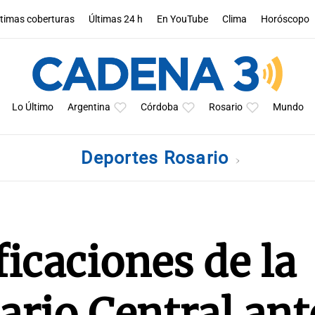
ltimas coberturas
Últimas 24 h
En YouTube
Clima
Horóscopo
Lo Último
Argentina
Córdoba
Rosario
Mundo
Deportes Rosario
ficaciones de la
ario Central ant