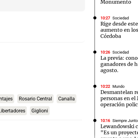
Monumento
10:27
Sociedad
Rige desde est
aumento en los
Córdoba
Notas
Notas
No
10:26
Sociedad
e en Cadena 3
El huracán de Arequito
Cadena 3 en
La previa: con
ganadores de h
agosto.
10:22
Mundo
Desmantelan re
personas en el
ntajes
Rosario Central
Canalla
operación polic
ibertadores
Giglioni
10:16
Siempre Junto
Lewandowski co
"Es un proyect