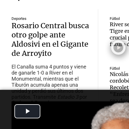
Deportes
Fútbol
Rosario Central busca
River s
Tigre e
otro golpe ante
crucial 
Aldosivi en el Gigante
futuro 
de Arroyito
El Canalla suma 4 puntos y viene
Fútbol
de ganarle 1-0 a River en el
Nicolás
Monumental, mientras que el
cordob
Tiburón acumula apenas una
Recolet
unidad y perdió sus últimos dos
“Enfren
partidos. Transmite
Estadio 3
por
sea don
Cadena 3 Rosario
.
ser lin
Play
Video