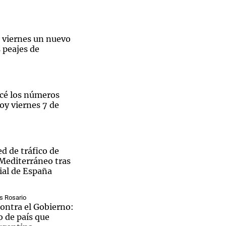
e viernes un nuevo
 peajes de
Notas
tas
Notas
Venezuela de
 Groenlandia
Comprometidos
Madur
océ los números
oy viernes 7 de
d de tráfico de
 Mediterráneo tras
ial de España
s Rosario
ntra el Gobierno:
o de país que