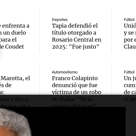
fuerte
viento
Audio.
árbole
km/h
peregr
Deportes
Fútbol
parede
Noticias
e enfrenta a
Tapia defendió el
Unió
de San
Episodios
n un duelo
título otorgado a
y se
Audio.
en var
para el
Rosario Central en
por 
Cayet
de Coudet
2025: "Fue justo"
Detuvi
Clau
punto
Argent
hijo d
Noticias
trabaj
Episodios
Riquel
Automovilismo
Fútbol
Audio.
 Marotta, el
Franco Colapinto
Un j
agrad
un ope
és de
denunció que fue
cump
obispo
La Mesa de 
a:
víctima de un robo
de c
con 10
Episodios
tar a Boca,
en Italia: "Ni la
el p
Buenos
de sea, va a
matera dejaron"
Audio.
allana
do”
antici
obispo
en Ros
humili
Buenos
Noticias Ro