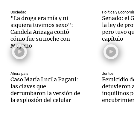
Aumen
detuvi
genera
precio
Sociedad
Política y Economí
otros 
Noticias
"La droga era mía y ni
Senado: el 
Episodios
Audio.
siquiera tuvimos sexo":
la ley de pr
papa y
inquil
Candela Arizaga contó
pero tuvo qu
Aumen
hasta
encub
cómo fue su noche con
capítulo
Moyano
precio
alguno
Juntos
Episodios
Audio.
papa y
advier
luz en
alcanz
Cofrut
Ahora país
Juntos
Caso María Lucila Pagani:
Femicidio d
Córdo
el 300
las claves que
detuvieron a
Panorama F
derrumbaron la versión de
inquilinos p
Episodios
Audio.
servici
merca
la explosión del celular
encubrimie
enfren
restab
Cofrut
estrag
tras lo
Panorama F
Episodios